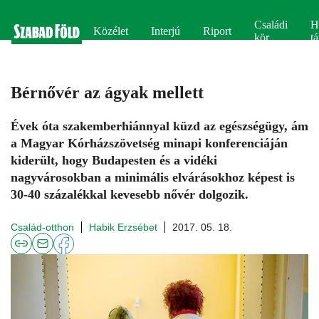
Családi
H
Közélet
Interjú
Riport
kör
tá
Bérnővér az ágyak mellett
Évek óta szakemberhiánnyal küzd az egészségügy, ám
a Magyar Kórházszövetség minapi konferenciáján
kiderült, hogy Budapesten és a vidéki
nagyvárosokban a minimális elvárásokhoz képest is
30-40 százalékkal kevesebb nővér dolgozik.
Család-otthon
Habik Erzsébet
2017. 05. 18.