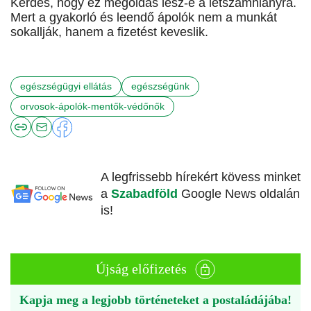
Kérdés, hogy ez megoldás lesz-e a létszámhiányra.
Mert a gyakorló és leendő ápolók nem a munkát
sokallják, hanem a fizetést keveslik.
egészségügyi ellátás
egészségünk
orvosok-ápolók-mentők-védőnők
A legfrissebb hírekért kövess minket
a
Szabadföld
Google News oldalán
is!
Újság előfizetés
Kapja meg a legjobb történeteket a postaládájába!