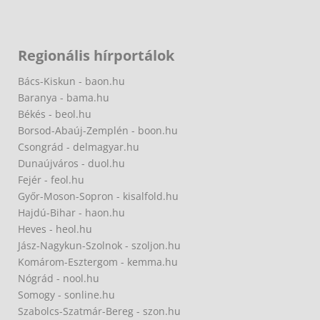
Regionális hírportálok
Bács-Kiskun - baon.hu
Baranya - bama.hu
Békés - beol.hu
Borsod-Abaúj-Zemplén - boon.hu
Csongrád - delmagyar.hu
Dunaújváros - duol.hu
Fejér - feol.hu
Győr-Moson-Sopron - kisalfold.hu
Hajdú-Bihar - haon.hu
Heves - heol.hu
Jász-Nagykun-Szolnok - szoljon.hu
Komárom-Esztergom - kemma.hu
Nógrád - nool.hu
Somogy - sonline.hu
Szabolcs-Szatmár-Bereg - szon.hu