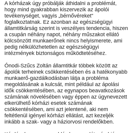
A kórházak úgy próbálják áthidalni a problémát,
hogy mind gyakrabban kiszervezik az ápolói
tevékenységet, vagyis „bérnővéreket”
foglalkoztatnak. Ez azonban az egészségügyi
államtitkárság szerint is veszélyes tendencia, hiszen
a csupán néhány napot, néhány műszakot ellátó
kölcsönzött munkaerőnek nincs helyismerete, ami
pedig nélkülözhetetlen az egészségügyi
intézmények biztonságos működtetéséhez.
Ónodi-Szűcs Zoltán államtitkár többek között az
ápolók terheinek csökkentésében és a hatékonyabb
munkaerő-gazdálkodásban látja a probléma
megoldásának a kulcsát, mint például az ápolási
idők csökkentésében, az egynapos beavatkozások
számának növelésében vagy éppen az úgynevezett
elkerülhető kórházi esetek számának
csökkentésében, ami azt jelentené, aki nem
feltétlenül igényel kórházi ellátást, azt kezeljék
inkább a szak- vagy a háziorvosi rendelőkben.