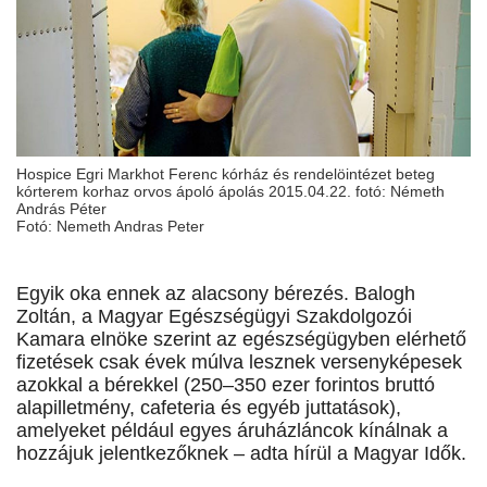
Hospice Egri Markhot Ferenc kórház és rendelöintézet beteg
kórterem korhaz orvos ápoló ápolás 2015.04.22. fotó: Németh
András Péter
Fotó: Nemeth Andras Peter
Egyik oka ennek az alacsony bérezés. Balogh
Zoltán, a Magyar Egészségügyi Szakdolgozói
Kamara elnöke szerint az egészségügyben elérhető
fizetések csak évek múlva lesznek versenyképesek
azokkal a bérekkel (250–350 ezer forintos bruttó
alapilletmény, cafeteria és egyéb juttatások),
amelyeket például egyes áruházláncok kínálnak a
hozzájuk jelentkezőknek – adta hírül a Magyar Idők.