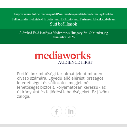
Impresszum
Online médiaajánlat
Print médiaajánlat
Adatvédelmi tájékoztató
Felhasználási feltételek
Hirdetési ászf
Előfizetői ászf
Partnereink
Játékszabályzat
Süti beállítások
A Szabad Föld kiadója a Mediaworks Hungary Zrt. © Minden jog
fenntartva. 2026
Portfóliónk minőségi tartalmat jelent minden
olvasó számára. Egyedülálló elérést, országos
lefedettséget és változatos megjelenési
lehetőséget biztosít. Folyamatosan keressük az
új irányokat és fejlődési lehetőségeket. Ez jövőnk
záloga.