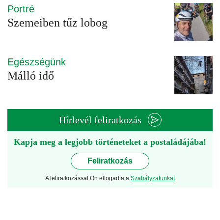
Portré
Szemeiben tűz lobog
Egészségünk
Málló idő
Hírlevél feliratkozás
Kapja meg a legjobb történeteket a postaládájába!
Feliratkozás
A feliratkozással Ön elfogadta a
Szabályzatunkat