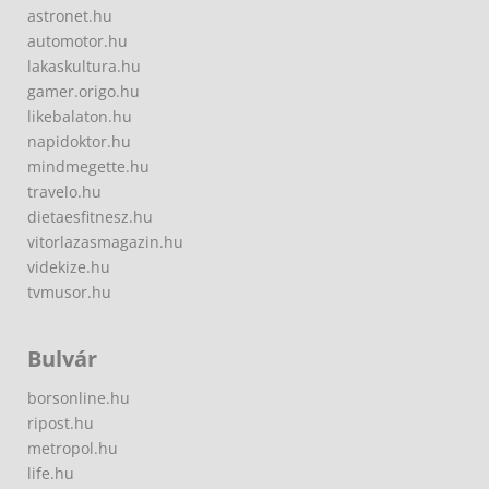
astronet.hu
automotor.hu
lakaskultura.hu
gamer.origo.hu
likebalaton.hu
napidoktor.hu
mindmegette.hu
travelo.hu
dietaesfitnesz.hu
vitorlazasmagazin.hu
videkize.hu
tvmusor.hu
Bulvár
borsonline.hu
ripost.hu
metropol.hu
life.hu