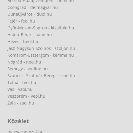
Borsod-Abaúj-Zemplén - boon.hu
Csongrád - delmagyar.hu
Dunaújváros - duol.hu
Fejér - feol.hu
Győr-Moson-Sopron - kisalfold.hu
Hajdú-Bihar - haon.hu
Heves - heol.hu
Jász-Nagykun-Szolnok - szoljon.hu
Komárom-Esztergom - kemma.hu
Nógrád - nool.hu
Somogy - sonline.hu
Szabolcs-Szatmár-Bereg - szon.hu
Tolna - teol.hu
Vas - vaol.hu
Veszprém - veol.hu
Zala - zaol.hu
Közélet
magyarnemzet.hu