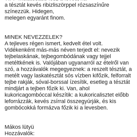
a tésztát kevés ribizliszörppel rózsaszínűre
színezzük. Hidegen,
melegen egyaránt finom.
MINEK NEVEZZELEK?
A tejleves régen ismert, kedvelt étel volt.
Vidékenként más-más néven terjedt el: nevezik
tejbelaskának, tejbegombódának vagy tejjel
metéltkének is. Valójában ugyanarról az ételről van
szó, a hozzávalók megegyeznek: a reszelt tésztát, a
metélt vagy laskatésztát sós vízben kifőzik, felforralt
tejbe rakják, sóval-borssal ízesítik, esetleg a tésztát
mindjárt a tejben főzik ki. Van, ahol
kukoricagombóccal készítik: a kukoricalisztet előbb
leforrázzák, kevés zsírral összegyúrják, és kis
gombócokká formázva főzik ki a levesben.
Mákos lütyü
Hozzávalók: