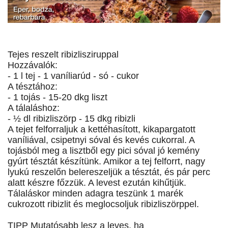
Tejes reszelt ribizlisziruppal
Hozzávalók:
- 1 l tej - 1 vaníliarúd - só - cukor
A tésztához:
- 1 tojás - 15-20 dkg liszt
A tálaláshoz:
- ½ dl ribizliszörp - 15 dkg ribizli
A tejet felforraljuk a kettéhasított, kikapargatott
vaníliával, csipetnyi sóval és kevés cukorral. A
tojásból meg a lisztből egy pici sóval jó kemény
gyúrt tésztát készítünk. Amikor a tej felforrt, nagy
lyukú reszelőn belereszeljük a tésztát, és pár perc
alatt készre főzzük. A levest ezután kihűtjük.
Tálaláskor minden adagra teszünk 1 marék
cukrozott ribizlit és meglocsoljuk ribizliszörppel.
TIPP Mutatósabb lesz a leves, ha