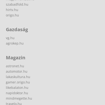
szabadfold.hu
hirtv.hu
origo.hu
Gazdaság
vg.hu
agrokep.hu
Magazin
astronet.hu
automotor.hu
lakaskultura.hu
gamer.origo.hu
likebalaton.hu
napidoktor.hu
mindmegette.hu
travelo.hu