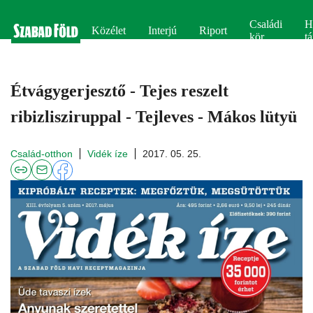
Családi
H
Közélet
Interjú
Riport
kör
tá
Étvágygerjesztő - Tejes reszelt
ribizlisziruppal - Tejleves - Mákos lütyü
Család-otthon
Vidék íze
2017. 05. 25.