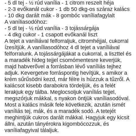
- 5 dl tej - ½ rúd vanília - 1 citrom reszelt héja
- 2-3 evőkanál cukor - 1 db 50 dkg-os száraz kalács
- 10 dkg darált mák - 8 gombóc vaníliafagylalt
A vaníliasodóhoz:
- 5 dl tej - ½ rúd vanília - 3 tojássárgája
- 4 dkg cukor - 1 csapott evőkanál liszt
A tejet a vaníliával felforraljuk, citromhéjjal, cukorral
ízesítjük. A vaníliasodóhoz 4 dl tejet a vaníliával
felforralunk. A tojássárgájákat a cukorral, a liszttel és
a maradék hideg tejjel csomómentesre keverjük,
majd habverővel a forrásban lévő vaníliás tejhez
adjuk. Kevergetve forráspontig hevítjük, s amikor a
krém sűrűsödni kezd, már félre is húzzuk a tűzről. A
kalácsot kisebb darabokra tördeljük, és a felét
lerakjuk egy tálba. Meglocsoljuk vaníliás tejjel,
megszórjuk mákkal, s nyakon öntjük vaníliasodóval.
Most a kalács másik fele következik, azután ismét
vaníliás tej, mák, és a maradék sodó. A tetejét
meghintjük cukros darált mákkal. Hagyjuk egy kicsit
állni, azután tányérokra kigombócozzuk, és
vaníliafagyival tálaljuk.