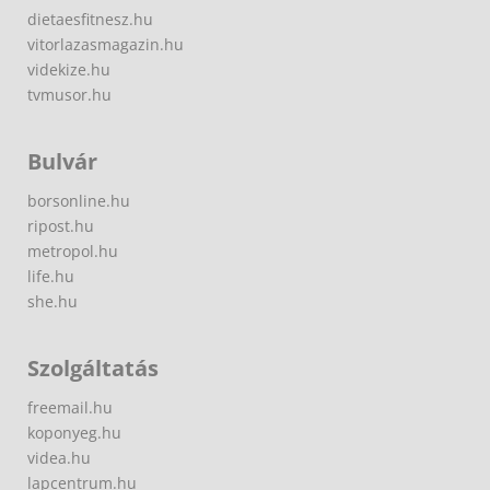
dietaesfitnesz.hu
vitorlazasmagazin.hu
videkize.hu
tvmusor.hu
Bulvár
borsonline.hu
ripost.hu
metropol.hu
life.hu
she.hu
Szolgáltatás
freemail.hu
koponyeg.hu
videa.hu
lapcentrum.hu