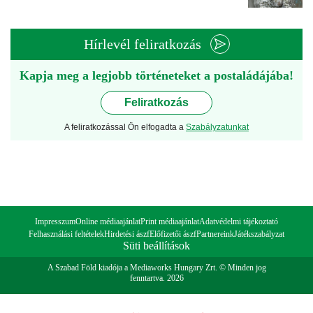
Hírlevél feliratkozás
Kapja meg a legjobb történeteket a postaládájába!
Feliratkozás
A feliratkozással Ön elfogadta a
Szabályzatunkat
Impresszum
Online médiaajánlat
Print médiaajánlat
Adatvédelmi tájékoztató
Felhasználási feltételek
Hirdetési ászf
Előfizetői ászf
Partnereink
Játékszabályzat
Süti beállítások
A Szabad Föld kiadója a Mediaworks Hungary Zrt. © Minden jog
fenntartva. 2026