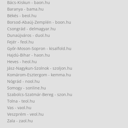
Bács-Kiskun - baon.hu
Baranya - bama.hu
Békés - beol.hu
Borsod-Abaúj-Zemplén - boon.hu
Csongrád - delmagyar.hu
Dunaújváros - duol.hu
Fejér - feol.hu
Győr-Moson-Sopron - kisalfold.hu
Hajdú-Bihar - haon.hu
Heves - heol.hu
Jász-Nagykun-Szolnok - szoljon.hu
Komárom-Esztergom - kemma.hu
Nógrád - nool.hu
Somogy - sonline.hu
Szabolcs-Szatmár-Bereg - szon.hu
Tolna - teol.hu
Vas - vaol.hu
Veszprém - veol.hu
Zala - zaol.hu