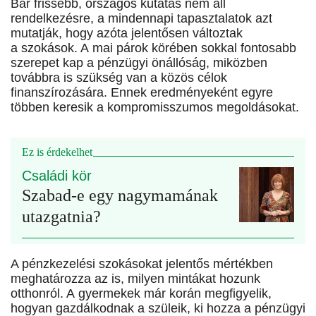
Bár frissebb, országos kutatás nem áll
rendelkezésre, a mindennapi tapasztalatok azt
mutatják, hogy azóta jelentősen változtak
a szokások. A mai párok körében sokkal fontosabb
szerepet kap a pénzügyi önállóság, miközben
továbbra is szükség van a közös célok
finanszírozására. Ennek eredményeként egyre
többen keresik a kompromisszumos megoldásokat.
Ez is érdekelhet
Családi kör
Szabad-e egy nagymamának
utazgatnia?
A pénzkezelési szokásokat jelentős mértékben
meghatározza az is, milyen mintákat hozunk
otthonról. A gyermekek már korán megfigyelik,
hogyan gazdálkodnak a szüleik, ki hozza a pénzügyi