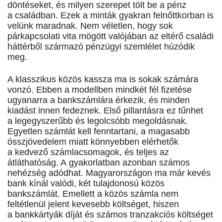
döntéseket, és milyen szerepet tölt be a pénz
a családban. Ezek a minták gyakran felnőttkorban is
velünk maradnak. Nem véletlen, hogy sok
párkapcsolati vita mögött valójában az eltérő családi
háttérből származó pénzügyi szemlélet húzódik
meg.
A klasszikus közös kassza ma is sokak számára
vonzó. Ebben a modellben mindkét fél fizetése
ugyanarra a bankszámlára érkezik, és minden
kiadást innen fedeznek. Első pillantásra ez tűnhet
a legegyszerűbb és legolcsóbb megoldásnak.
Egyetlen számlát kell fenntartani, a magasabb
összjövedelem miatt könnyebben elérhetők
a kedvező számlacsomagok, és teljes az
átláthatóság. A gyakorlatban azonban számos
nehézség adódhat. Magyarországon ma már kevés
bank kínál valódi, két tulajdonosú közös
bankszámlát. Emellett a közös számla nem
feltétlenül jelent kevesebb költséget, hiszen
a bankkártyák díját és számos tranzakciós költséget