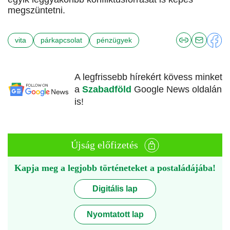
megszüntetni.
vita
párkapcsolat
pénzügyek
A legfrissebb hírekért kövess minket
a
Szabadföld
Google News oldalán
is!
Újság előfizetés
Kapja meg a legjobb történeteket a postaládájába!
Digitális lap
Nyomtatott lap