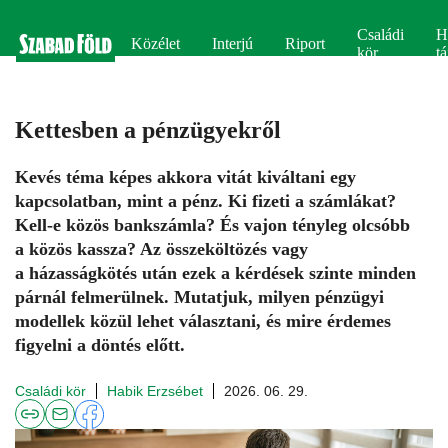
Családi
H
Közélet
Interjú
Riport
kör
tá
Kettesben a pénzügyekről
Kevés téma képes akkora vitát kiváltani egy
kapcsolatban, mint a pénz. Ki fizeti a számlákat?
Kell-e közös bankszámla? És vajon tényleg olcsóbb
a közös kassza? Az összeköltözés vagy
a házasságkötés után ezek a kérdések szinte minden
párnál felmerülnek. Mutatjuk, milyen pénzügyi
modellek közül lehet választani, és mire érdemes
figyelni a döntés előtt.
Családi kör
Habik Erzsébet
2026. 06. 29.