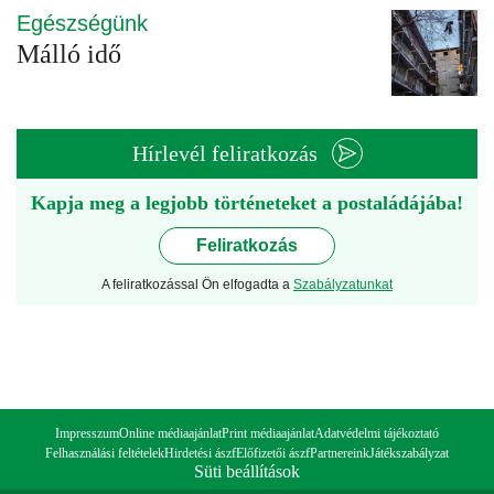
Egészségünk
Málló idő
Hírlevél feliratkozás
Kapja meg a legjobb történeteket a postaládájába!
Feliratkozás
A feliratkozással Ön elfogadta a
Szabályzatunkat
Impresszum
Online médiaajánlat
Print médiaajánlat
Adatvédelmi tájékoztató
Felhasználási feltételek
Hirdetési ászf
Előfizetői ászf
Partnereink
Játékszabályzat
Süti beállítások