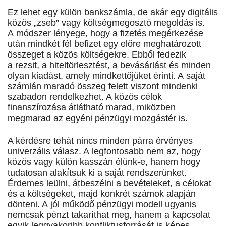
Ez lehet egy külön bankszámla, de akár egy digitális
közös „zseb” vagy költségmegosztó megoldás is.
A módszer lényege, hogy a fizetés megérkezése
után mindkét fél befizet egy előre meghatározott
összeget a közös költségekre. Ebből fedezik
a rezsit, a hiteltörlesztést, a bevásárlást és minden
olyan kiadást, amely mindkettőjüket érinti. A saját
számlán maradó összeg felett viszont mindenki
szabadon rendelkezhet. A közös célok
finanszírozása átlátható marad, miközben
megmarad az egyéni pénzügyi mozgástér is.
A kérdésre tehát nincs minden párra érvényes
univerzális válasz. A legfontosabb nem az, hogy
közös vagy külön kasszán élünk-e, hanem hogy
tudatosan alakítsuk ki a saját rendszerünket.
Érdemes leülni, átbeszélni a bevételeket, a célokat
és a költségeket, majd konkrét számok alapján
dönteni. A jól működő pénzügyi modell ugyanis
nemcsak pénzt takaríthat meg, hanem a kapcsolat
egyik leggyakoribb konfliktusforrását is képes