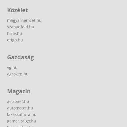
Közélet
magyarnemzet.hu
szabadfold.hu
hirtv.hu
origo.hu
Gazdaság
vg.hu
agrokep.hu
Magazin
astronet.hu
automotor.hu
lakaskultura.hu
gamer.origo.hu