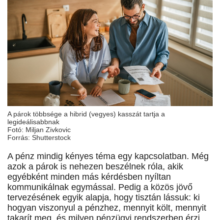
A párok többsége a hibrid (vegyes) kasszát tartja a
legideálisabbnak
Fotó: Miljan Zivkovic
Forrás: Shutterstock
A pénz mindig kényes téma egy kapcsolatban. Még
azok a párok is nehezen beszélnek róla, akik
egyébként minden más kérdésben nyíltan
kommunikálnak egymással. Pedig a közös jövő
tervezésének egyik alapja, hogy tisztán lássuk: ki
hogyan viszonyul a pénzhez, mennyit költ, mennyit
takarít meg, és milyen pénzügyi rendszerben érzi