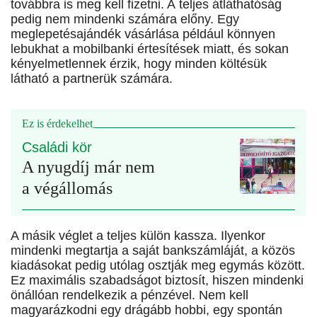
továbbra is meg kell fizetni. A teljes átláthatóság
pedig nem mindenki számára előny. Egy
meglepetés­ajándék vásárlása például könnyen
lebukhat a mobilbanki értesítések miatt, és sokan
kényelmetlennek érzik, hogy minden költésük
látható a partnerük számára.
Ez is érdekelhet
Családi kör
A nyugdíj már nem
a végállomás
A másik véglet a teljes külön kassza. Ilyenkor
mindenki megtartja a saját bankszámláját, a közös
kiadásokat pedig utólag osztják meg egymás között.
Ez maximális szabadságot biztosít, hiszen mindenki
önállóan rendelkezik a pénzével. Nem kell
magyarázkodni egy drágább hobbi, egy spontán