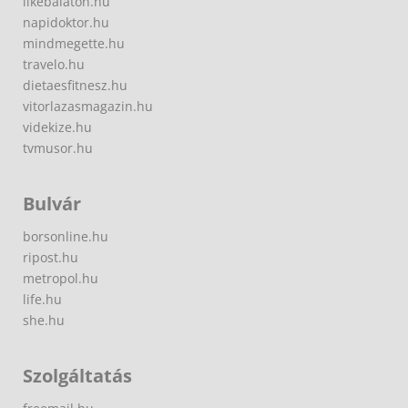
likebalaton.hu
napidoktor.hu
mindmegette.hu
travelo.hu
dietaesfitnesz.hu
vitorlazasmagazin.hu
videkize.hu
tvmusor.hu
Bulvár
borsonline.hu
ripost.hu
metropol.hu
life.hu
she.hu
Szolgáltatás