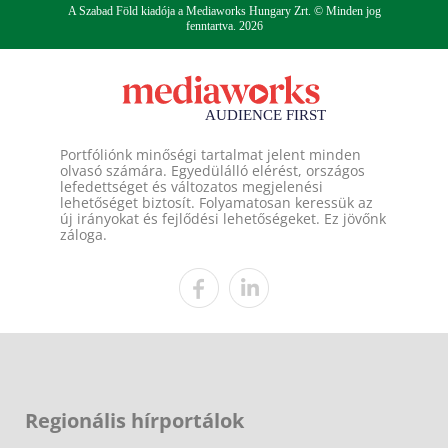
A Szabad Föld kiadója a Mediaworks Hungary Zrt. © Minden jog
fenntartva. 2026
Portfóliónk minőségi tartalmat jelent minden
olvasó számára. Egyedülálló elérést, országos
lefedettséget és változatos megjelenési
lehetőséget biztosít. Folyamatosan keressük az
új irányokat és fejlődési lehetőségeket. Ez jövőnk
záloga.
Regionális hírportálok