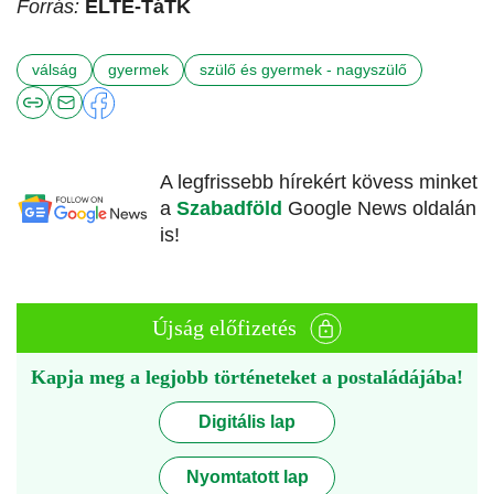
Forrás:
ELTE-TáTK
válság
gyermek
szülő és gyermek - nagyszülő
A legfrissebb hírekért kövess minket
a
Szabadföld
Google News oldalán
is!
Újság előfizetés
Kapja meg a legjobb történeteket a postaládájába!
Digitális lap
Nyomtatott lap