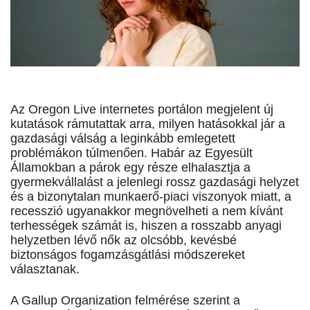
Az Oregon Live internetes portálon megjelent új
kutatások rámutattak arra, milyen hatásokkal jár a
gazdasági válság a leginkább emlegetett
problémákon túlmenően. Habár az Egyesült
Államokban a párok egy része elhalasztja a
gyermekvállalást a jelenlegi rossz gazdasági helyzet
és a bizonytalan munkaerő-piaci viszonyok miatt, a
recesszió ugyanakkor megnövelheti a nem kívánt
terhességek számát is, hiszen a rosszabb anyagi
helyzetben lévő nők az olcsóbb, kevésbé
biztonságos fogamzásgátlási módszereket
választanak.
A Gallup Organization felmérése szerint a