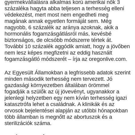
gyermekvállalásra alkalmas korú amerikai nők 3
százaléka hagyta abba teljesen a terhesség elleni
védekezést, mert most nem engedheti meg
magának annak egyetlen formáját sem. Még
nagyobb, 6 százalék az aránya azoknak, akik a
hormonális fogamzásgátlásról más, kevésbé
biztonságos, de olcsóbb módszerre tértek át.
További 10 százalék aggódik amiatt, hogy a jövőben
nem lesz képes megfizetni az eddig használt
fogamzásgátló módszerét – írja az oregonlive.com.
Az Egyesült Államokban a legfrissebb adatok szerint
minden második terhesség nem tervezett. Jó
gazdasági környezetben általában örömmel
fogadják a szülők az új jövevényt, ugyanakkor a
jelenlegi helyzetben egy nem kíván terhesség igazi
katasztrófa lehet a családnak. A klinikák és az
orvosok bejelentései alapján az utóbbi hónapokban
több államban is megnőtt az abortuszok és a
sterilizációk száma.