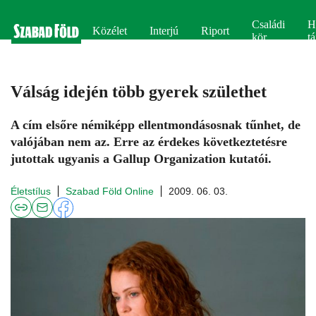
Családi
H
Közélet
Interjú
Riport
kör
tá
Válság idején több gyerek születhet
A cím elsőre némiképp ellentmondásosnak tűnhet, de
valójában nem az. Erre az érdekes következtetésre
jutottak ugyanis a Gallup Organization kutatói.
Életstílus
Szabad Föld Online
2009. 06. 03.