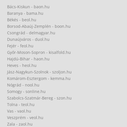
Bács-Kiskun - baon.hu
Baranya - bama.hu
Békés - beol.hu
Borsod-Abaúj-Zemplén - boon.hu
Csongrád - delmagyar.hu
Dunaújváros - duol.hu
Fejér - feol.hu
Győr-Moson-Sopron - kisalfold.hu
Hajdú-Bihar - haon.hu
Heves - heol.hu
Jász-Nagykun-Szolnok - szoljon.hu
Komárom-Esztergom - kemma.hu
Nógrád - nool.hu
Somogy - sonline.hu
Szabolcs-Szatmár-Bereg - szon.hu
Tolna - teol.hu
Vas - vaol.hu
Veszprém - veol.hu
Zala - zaol.hu