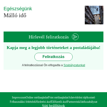
Egészségünk
Málló idő
Hírlevél feliratkozás
Kapja meg a legjobb történeteket a postaládájába!
Feliratkozás
A feliratkozással Ön elfogadta a
Szabályzatunkat
Impresszum
Online médiaajánlat
Print médiaajánlat
Adatvédelmi tájékoztató
Felhasználási feltételek
Hirdetési ászf
Előfizetői ászf
Partnereink
Játékszabályzat
Süti beállítások