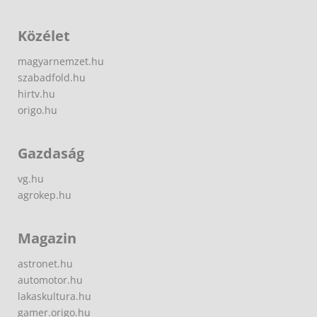
Közélet
magyarnemzet.hu
szabadfold.hu
hirtv.hu
origo.hu
Gazdaság
vg.hu
agrokep.hu
Magazin
astronet.hu
automotor.hu
lakaskultura.hu
gamer.origo.hu