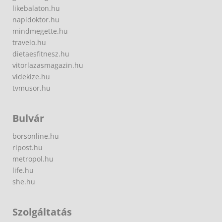
likebalaton.hu
napidoktor.hu
mindmegette.hu
travelo.hu
dietaesfitnesz.hu
vitorlazasmagazin.hu
videkize.hu
tvmusor.hu
Bulvár
borsonline.hu
ripost.hu
metropol.hu
life.hu
she.hu
Szolgáltatás