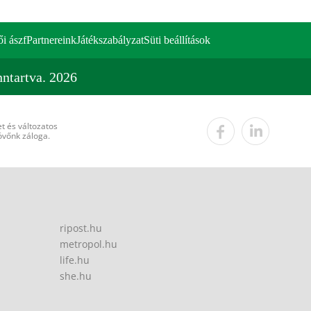
ői ászf
Partnereink
Játékszabályzat
Süti beállítások
ntartva. 2026
t és változatos
övőnk záloga.
ripost.hu
metropol.hu
life.hu
she.hu