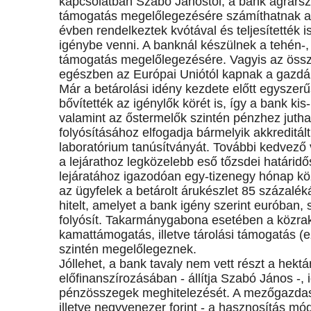
kapcsolatban Szabó Jánostól, a bank agrárszak
támogatás megelőlegezésére számíthatnak a k
évben rendelkeztek kvótával és teljesítették i
igénybe venni. A banknál készülnek a tehén-, a 
támogatás megelőlegezésére. Vagyis az össz
egészben az Európai Uniótól kapnak a gazdá
Már a betárolási idény kezdete előtt egyszerűs
bővítették az igénylők körét is, így a bank kis
valamint az őstermelők szintén pénzhez juthat
folyósításához elfogadja bármelyik akkreditált
laboratórium tanúsítványát. További kedvező 
a lejárathoz legközelebb eső tőzsdei határidős
lejáratához igazodóan egy-tizenegy hónap közöt
az ügyfelek a betárolt árukészlet 85 százalé
hitelt, amelyet a bank igény szerint euróban, 
folyósít. Takarmánygabona esetében a közrakt
kamattámogatás, illetve tárolási támogatás (e
szintén megelőlegeznek.
Jóllehet, a bank tavaly nem vett részt a hekt
előfinanszírozásában - állítja Szabó János -, i
pénzösszegek meghitelezését. A mezőgazdasági
illetve negyvenezer forint - a hasznosítás m