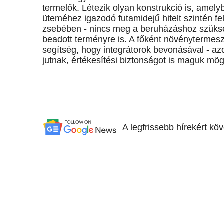
termelők. Létezik olyan konstrukció is, amely
üteméhez igazodó futamidejű hitelt szintén fe
zsebében - nincs meg a beruházáshoz szükség
beadott terményre is. A főként növénytermes
segítség, hogy integrátorok bevonásával - az
jutnak, értékesítési biztonságot is maguk mög
A legfrissebb hírekért kö