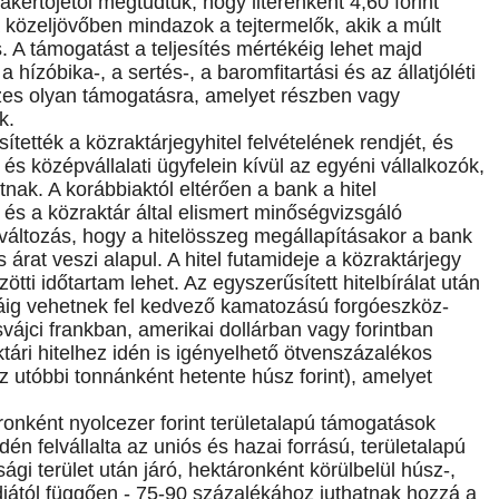
értőjétől megtudtuk, hogy literenként 4,60 forint
özeljövőben mindazok a tejtermelők, akik a múlt
s. A támogatást a teljesítés mértékéig lehet majd
hízóbika-, a sertés-, a baromfitartási és az állatjóléti
es olyan támogatásra, amelyet részben vagy
k.
ítették a közraktárjegyhitel felvételének rendjét, és
- és középvállalati ügyfelein kívül az egyéni vállalkozók,
nak. A korábbiaktól eltérően a bank a hitel
 és a közraktár által elismert minőségvizsgáló
változás, hogy a hitelösszeg megállapításakor a bank
 árat veszi alapul. A hitel futamideje a közraktárjegy
ti időtartam lehet. Az egyszerűsített hitelbírálat után
káig vehetnek fel kedvező kamatozású forgóeszköz-
svájci frankban, amerikai dollárban vagy forintban
ári hitelhez idén is igényelhető ötvenszázalékos
z utóbbi tonnánként hetente húsz forint), amelyet
áronként nyolcezer forint területalapú támogatások
dén felvállalta az uniós és hazai forrású, területalapú
 terület után járó, hektáronként körülbelül húsz-,
ódjától függően - 75-90 százalékához juthatnak hozzá a