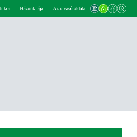
di kör
Házunk tája
Az olvasó oldala