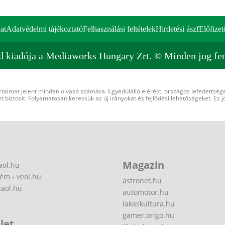
at
Adatvédelmi tájékoztató
Felhasználási feltételek
Hirdetési ászf
Előfizet
d kiadója a Mediaworks Hungary Zrt. © Minden jog fen
rtalmat jelent minden olvasó számára. Egyedülálló elérést, országos lefedettsége
 biztosít. Folyamatosan keressük az új irányokat és fejlődési lehetőségeket. Ez j
Magazin
aol.hu
ém - veol.hu
astronet.hu
zaol.hu
automotor.hu
lakaskultura.hu
gamer.origo.hu
let