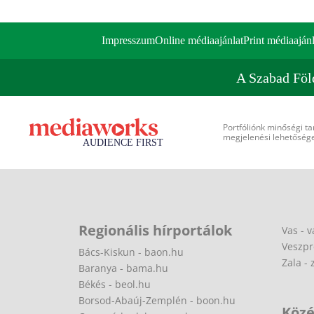
Impresszum
Online médiaajánlat
Print médiaajánl
A Szabad Föl
Portfóliónk minőségi ta
megjelenési lehetőséget
Regionális hírportálok
Vas - v
Veszpr
Bács-Kiskun - baon.hu
Zala - 
Baranya - bama.hu
Békés - beol.hu
Borsod-Abaúj-Zemplén - boon.hu
Közé