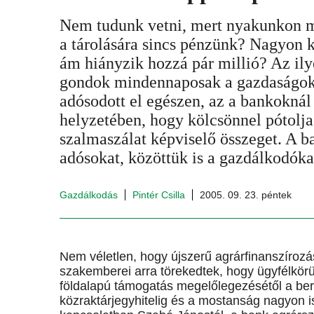
Nem tudunk vetni, mert nyakunkon m
a tárolására sincs pénzünk? Nagyon k
ám hiányzik hozzá pár millió? Az ily
gondok mindennaposak a gazdaságo
adósodott el egészen, az a bankoknál 
helyzetében, hogy kölcsönnel pótolja
szalmaszálat képviselő összeget. A b
adósokat, közöttük is a gazdálkodóka
Gazdálkodás
Pintér Csilla
2005. 09. 23. péntek
Nem véletlen, hogy újszerű agrárfinanszírozá
szakemberei arra törekedtek, hogy ügyfélkörü
földalapú támogatás megelőlegezésétől a ber
közraktárjegyhitelig és a mostanság nagyon is