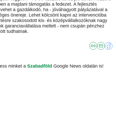
ben a majdani támogatás a fedezet. A fejlesztés
lvehet a gazdálkodó, ha - jóváhagyott pályázatával a
es önereje. Lehet kölcsönt kapni az intervencióba
ztésre szakosodott kis- és középvállalkozóknak nagy
ok garanciavállalása mellett - nem csupán pénzhez
ött tudhatnak.
vess minket a
Szabadföld
Google News oldalán is!