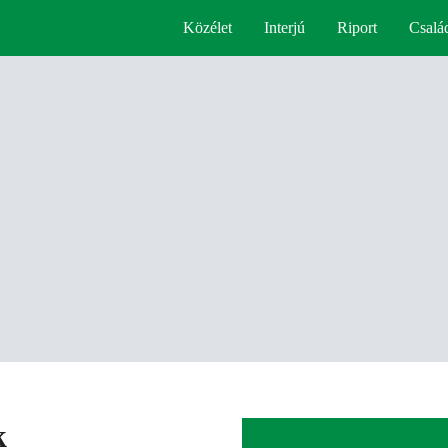
Közélet
Interjú
Riport
Csalá
k