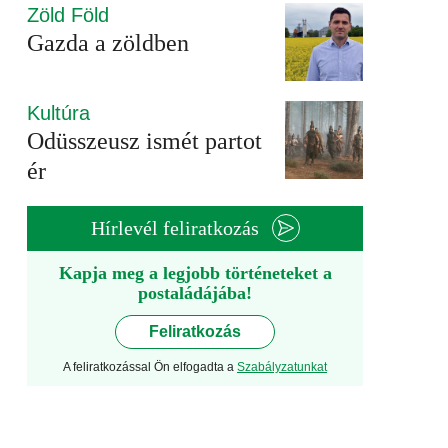
Zöld Föld
Gazda a zöldben
Kultúra
Odüsszeusz ismét partot
ér
Hírlevél feliratkozás
Kapja meg a legjobb történeteket a
postaládájába!
Feliratkozás
A feliratkozással Ön elfogadta a
Szabályzatunkat