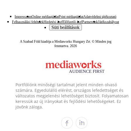
Impresszum
Online médiaajánlat
Print médiaajánlat
Adatvédelmi tájékoztató
Felhasználási feltételek
Hirdetési ászf
Előfizetői ászf
Partnereink
Játékszabályzat
Süti beállítások
A Szabad Föld kiadója a Mediaworks Hungary Zrt. © Minden jog
fenntartva. 2026
Portfóliónk minőségi tartalmat jelent minden olvasó
számára. Egyedülálló elérést, országos lefedettséget és
változatos megjelenési lehetőséget biztosít. Folyamatosan
keressük az új irányokat és fejlődési lehetőségeket. Ez
jövőnk záloga.