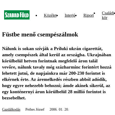
Családi
Közélet
Interjú
Riport
kör
Füstbe menő csempészálmok
Nálunk is sokan szívják a Priluki ukrán cigarettát,
amely csempészek által kerül az országba. Ukrajnában
körülbelül hetven forintnak megfelelő áron talál
vevőre, nálunk tavaly még százharminc forintért hozzá
lehetett jutni, de napjainkra már 200-230 forintot is
elkérnek érte. Az áremelkedés részben abból adódik,
hogy egyre nehezebb behozni; ámde akinek sikerül, az
egy konténernyi árun körülbelül 28 millió forintot is
bezsebelhet.
Gazdálkodás
Pethes József
2006. 01. 20.