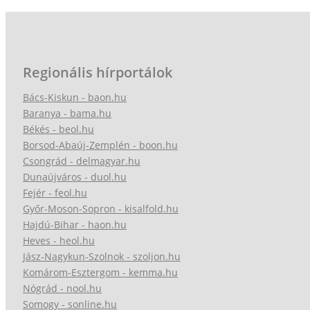
Regionális hírportálok
Bács-Kiskun - baon.hu
Baranya - bama.hu
Békés - beol.hu
Borsod-Abaúj-Zemplén - boon.hu
Csongrád - delmagyar.hu
Dunaújváros - duol.hu
Fejér - feol.hu
Győr-Moson-Sopron - kisalfold.hu
Hajdú-Bihar - haon.hu
Heves - heol.hu
Jász-Nagykun-Szolnok - szoljon.hu
Komárom-Esztergom - kemma.hu
Nógrád - nool.hu
Somogy - sonline.hu