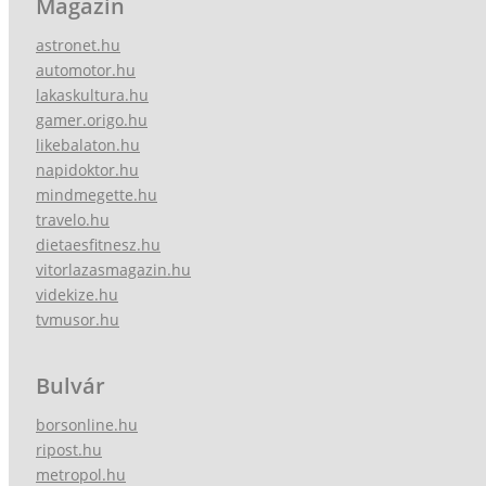
Magazin
astronet.hu
automotor.hu
lakaskultura.hu
gamer.origo.hu
likebalaton.hu
napidoktor.hu
mindmegette.hu
travelo.hu
dietaesfitnesz.hu
vitorlazasmagazin.hu
videkize.hu
tvmusor.hu
Bulvár
borsonline.hu
ripost.hu
metropol.hu