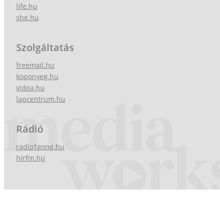
life.hu
she.hu
Szolgáltatás
freemail.hu
koponyeg.hu
videa.hu
lapcentrum.hu
Rádió
radio1gong.hu
hirfm.hu