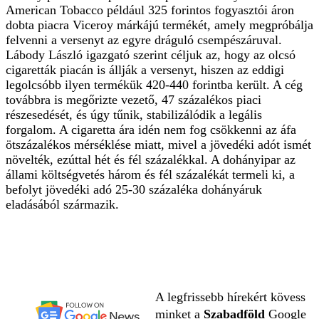
American Tobacco például 325 forintos fogyasztói áron
dobta piacra Viceroy márkájú termékét, amely megpróbálja
felvenni a versenyt az egyre dráguló csempészáruval.
Lábody László igazgató szerint céljuk az, hogy az olcsó
cigaretták piacán is állják a versenyt, hiszen az eddigi
legolcsóbb ilyen termékük 420-440 forintba került. A cég
továbbra is megőrizte vezető, 47 százalékos piaci
részesedését, és úgy tűnik, stabilizálódik a legális
forgalom. A cigaretta ára idén nem fog csökkenni az áfa
ötszázalékos mérséklése miatt, mivel a jövedéki adót ismét
növelték, ezúttal hét és fél százalékkal. A dohányipar az
állami költségvetés három és fél százalékát termeli ki, a
befolyt jövedéki adó 25-30 százaléka dohányáruk
eladásából származik.
A legfrissebb hírekért kövess
minket a
Szabadföld
Google