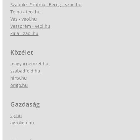
Szabolcs-Szatmár-Bereg - szon.hu
Tolna - teol.hu
Vas - vaol.hu
Veszprém - veol.hu
Zala - zaol.hu
Közélet
magyarnemzet.hu
szabadfold.hu
hirtv.hu
origo.hu
Gazdaság
vg.hu
agrokep.hu