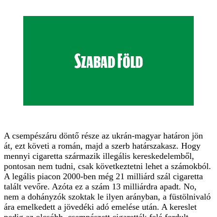
A csempészáru döntő része az ukrán-magyar határon jön
át, ezt követi a román, majd a szerb határszakasz. Hogy
mennyi cigaretta származik illegális kereskedelemből,
pontosan nem tudni, csak következtetni lehet a számokból.
A legális piacon 2000-ben még 21 milliárd szál cigaretta
talált vevőre. Azóta ez a szám 13 milliárdra apadt. No,
nem a dohányzók szoktak le ilyen arányban, a füstölnivaló
ára emelkedett a jövedéki adó emelése után. A kereslet
pedig az olcsóbb, csempészett cigaretták felé fordult.