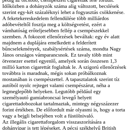
Időközben a dohányzók száma alig változott, becslések
szerint egy-két százaléknyi lehet a fogyasztás csökkenése.
A feketekereskedelem fellendülése több milliárdos
adóbevételtől fosztja meg a költségvetést, ezért a
vámhatóság erőteljesebben fellép a csempészekkel
szemben. A fokozott ellenőrzések beváltak: egy év alatt
majdnem a duplájára emelkedett a felderített
bűncselekmények, szabálysértések száma, mondta Nagy
János országos vámparancsnok. Ez tavaly több mint
ötvenezer esettel egyenlő, amelyek során összesen 1,3
millió karton cigarettát foglaltak le. A szigorú ellenőrzések
továbbra is maradnak, mégis sokan próbálkoznak
mostanában is csempészettel. A tapasztalatok szerint tíz
autóból nyolc rejteget valami csempészárut, néha a
legmeglepőbb helyeken. Legutóbb például egy
személyautó gumiabroncsai levegő helyett
cigarettadobozokat tartalmaztak, mintegy négyszázezer
forint értékben. De előfordult már olyasmi is, hogy a torta
vagy a bejgli belsejében volt a füstölnivaló.
Az illegális cigarettaforgalom visszaszorítására a
dohányipar is tett lépéseket. A pécsi székhelyű British