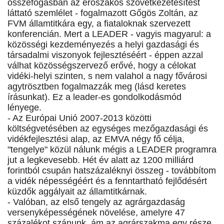
összefogásban az erőszakos szövetkezetesítést
láttató szemlélet - fogalmazott Gőgös Zoltán, az
FVM államtitkára egy, a fiataloknak szervezett
konferencián. Mert a LEADER - vagyis magyarul: a
közösségi kezdeményezés a helyi gazdasági és
társadalmi viszonyok fejlesztéséért - éppen azzal
válhat közösségszervező erővé, hogy a célokat
vidéki-helyi szinten, s nem valahol a nagy fővárosi
agytrösztben fogalmazzák meg (lásd keretes
írásunkat). Ez a leader-es gondolkodásmód
lényege.
- Az Európai Unió 2007-2013 közötti
költségvetésében az egységes mezőgazdasági és
vidékfejlesztési alap, az EMVA négy fő célja,
"tengelye" közül nálunk mégis a LEADER programra
jut a legkevesebb. Hét év alatt az 1200 milliárd
forintból csupán hatszázaléknyi összeg - továbbítom
a vidék népességéért és a fenntartható fejlődésért
küzdők aggályait az államtitkárnak.
- Valóban, az első tengely az agrárgazdaság
versenyképességének növelése, amelyre 47
százalékot szánunk, ám az agrárszakma egy része