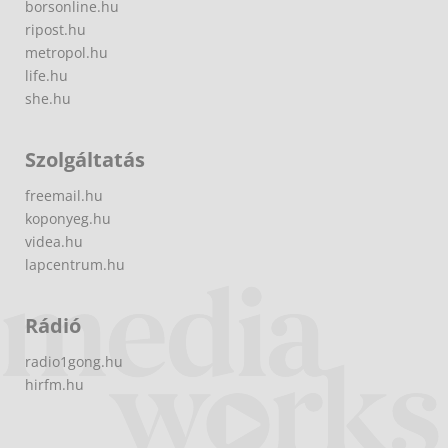
borsonline.hu
ripost.hu
metropol.hu
life.hu
she.hu
Szolgáltatás
freemail.hu
koponyeg.hu
videa.hu
lapcentrum.hu
Rádió
radio1gong.hu
hirfm.hu