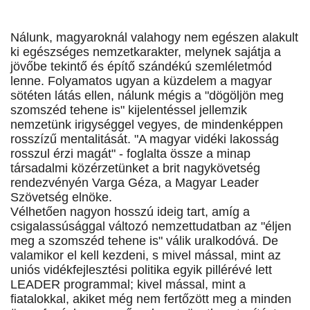
Nálunk, magyaroknál valahogy nem egészen alakult
ki egészséges nemzetkarakter, melynek sajátja a
jövőbe tekintő és építő szándékú szemléletmód
lenne. Folyamatos ugyan a küzdelem a magyar
sötéten látás ellen, nálunk mégis a "dögöljön meg
szomszéd tehene is" kijelentéssel jellemzik
nemzetünk irigységgel vegyes, de mindenképpen
rosszízű mentalitását. "A magyar vidéki lakosság
rosszul érzi magát" - foglalta össze a minap
társadalmi közérzetünket a brit nagykövetség
rendezvényén Varga Géza, a Magyar Leader
Szövetség elnöke.
Vélhetően nagyon hosszú ideig tart, amíg a
csigalassúsággal változó nemzettudatban az "éljen
meg a szomszéd tehene is" válik uralkodóvá. De
valamikor el kell kezdeni, s mivel mással, mint az
uniós vidékfejlesztési politika egyik pillérévé lett
LEADER programmal; kivel mással, mint a
fiatalokkal, akiket még nem fertőzött meg a minden