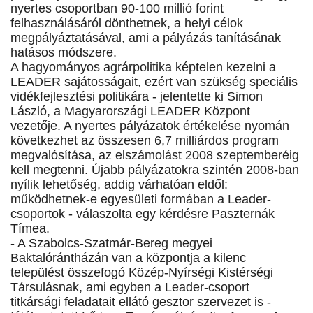
nyertes csoportban 90-100 millió forint
felhasználásáról dönthetnek, a helyi célok
megpályáztatásával, ami a pályázás tanításának
hatásos módszere.
A hagyományos agrárpolitika képtelen kezelni a
LEADER sajátosságait, ezért van szükség speciális
vidékfejlesztési politikára - jelentette ki Simon
László, a Magyarországi LEADER Központ
vezetője. A nyertes pályázatok értékelése nyomán
következhet az összesen 6,7 milliárdos program
megvalósítása, az elszámolást 2008 szeptemberéig
kell megtenni. Újabb pályázatokra szintén 2008-ban
nyílik lehetőség, addig várhatóan eldől:
működhetnek-e egyesületi formában a Leader-
csoportok - válaszolta egy kérdésre Paszternák
Tímea.
- A Szabolcs-Szatmár-Bereg megyei
Baktalórántházán van a központja a kilenc
települést összefogó Közép-Nyírségi Kistérségi
Társulásnak, ami egyben a Leader-csoport
titkársági feladatait ellátó gesztor szervezet is -