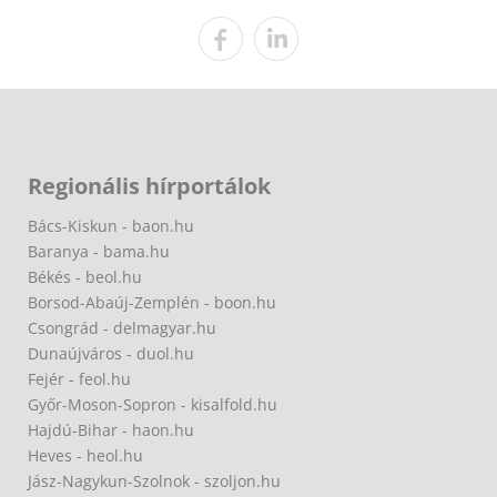
Regionális hírportálok
Bács-Kiskun - baon.hu
Baranya - bama.hu
Békés - beol.hu
Borsod-Abaúj-Zemplén - boon.hu
Csongrád - delmagyar.hu
Dunaújváros - duol.hu
Fejér - feol.hu
Győr-Moson-Sopron - kisalfold.hu
Hajdú-Bihar - haon.hu
Heves - heol.hu
Jász-Nagykun-Szolnok - szoljon.hu