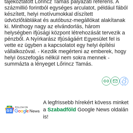
tájékoztatott Lőrincz Tamás pályázati referens. A
százmillió forintból egységes arculatot, például fából
készített, helyi motívumokkal díszített
üdvözlőtáblákat és autóbusz-megállókat alakítanak
ki. Minthogy nagy az elvándorlás, három
helységben ifjúsági központ létrehozását tervezik a
pénzből. A Nyírkarász Ifjúságáért Egyesület fel is
vette ez ügyben a kapcsolatot egy helyi építési
vállalkozóval. - Kezdik megérteni az emberek, hogy
helyi összefogás nélkül nem sokra mennek -
summázta a lényeget Lőrincz Tamás.
A legfrissebb hírekért kövess minket
a
Szabadföld
Google News oldalán
is!