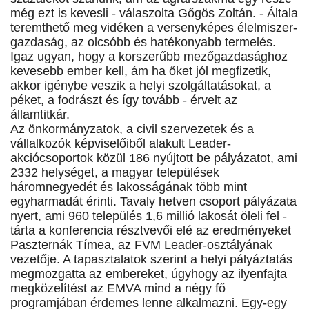
még ezt is kevesli - válaszolta Gőgös Zoltán. - Általa
teremthető meg vidéken a versenyképes élelmiszer-
gazdaság, az olcsóbb és hatékonyabb termelés.
Igaz ugyan, hogy a korszerűbb mezőgazdasághoz
kevesebb ember kell, ám ha őket jól megfizetik,
akkor igénybe veszik a helyi szolgáltatásokat, a
péket, a fodrászt és így tovább - érvelt az
államtitkár.
Az önkormányzatok, a civil szervezetek és a
vállalkozók képviselőiből alakult Leader-
akciócsoportok közül 186 nyújtott be pályázatot, ami
2332 helységet, a magyar települések
háromnegyedét és lakosságának több mint
egyharmadát érinti. Tavaly hetven csoport pályázata
nyert, ami 960 település 1,6 millió lakosát öleli fel -
tárta a konferencia résztvevői elé az eredményeket
Paszternák Tímea, az FVM Leader-osztályának
vezetője. A tapasztalatok szerint a helyi pályáztatás
megmozgatta az embereket, úgyhogy az ilyenfajta
megközelítést az EMVA mind a négy fő
programjában érdemes lenne alkalmazni. Egy-egy