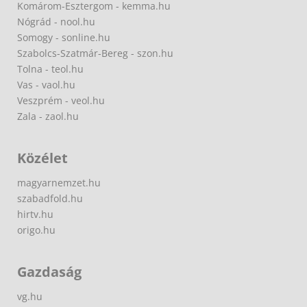
Komárom-Esztergom - kemma.hu
Nógrád - nool.hu
Somogy - sonline.hu
Szabolcs-Szatmár-Bereg - szon.hu
Tolna - teol.hu
Vas - vaol.hu
Veszprém - veol.hu
Zala - zaol.hu
Közélet
magyarnemzet.hu
szabadfold.hu
hirtv.hu
origo.hu
Gazdaság
vg.hu