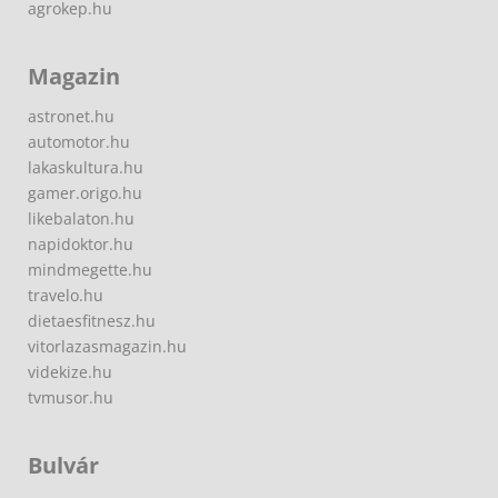
agrokep.hu
Magazin
astronet.hu
automotor.hu
lakaskultura.hu
gamer.origo.hu
likebalaton.hu
napidoktor.hu
mindmegette.hu
travelo.hu
dietaesfitnesz.hu
vitorlazasmagazin.hu
videkize.hu
tvmusor.hu
Bulvár