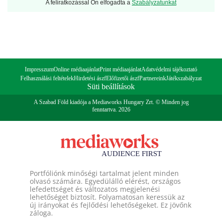
A feliratkozással Ön elfogadta a
Szabályzatunkat
Impresszum
Online médiaajánlat
Print médiaajánlat
Adatvédelmi tájékoztató
Felhasználási feltételek
Hirdetési ászf
Előfizetői ászf
Partnereink
Játékszabályzat
Süti beállítások
A Szabad Föld kiadója a Mediaworks Hungary Zrt. © Minden jog
fenntartva. 2026
Portfóliónk minőségi tartalmat jelent minden
olvasó számára. Egyedülálló elérést, országos
lefedettséget és változatos megjelenési
lehetőséget biztosít. Folyamatosan keressük az
új irányokat és fejlődési lehetőségeket. Ez jövőnk
záloga.