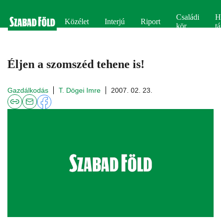
Családi
H
Közélet
Interjú
Riport
kör
tá
Éljen a szomszéd tehene is!
Gazdálkodás
T. Dögei Imre
2007. 02. 23.