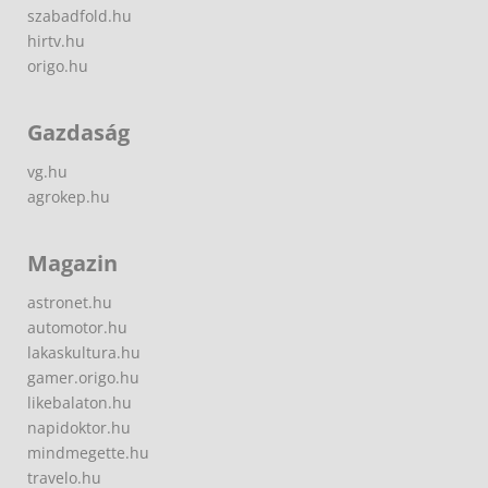
szabadfold.hu
hirtv.hu
origo.hu
Gazdaság
vg.hu
agrokep.hu
Magazin
astronet.hu
automotor.hu
lakaskultura.hu
gamer.origo.hu
likebalaton.hu
napidoktor.hu
mindmegette.hu
travelo.hu