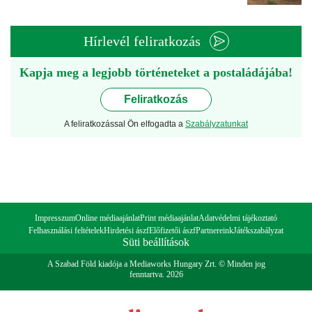
Hírlevél feliratkozás
Kapja meg a legjobb történeteket a postaládájába!
Feliratkozás
A feliratkozással Ön elfogadta a
Szabályzatunkat
Impresszum
Online médiaajánlat
Print médiaajánlat
Adatvédelmi tájékoztató
Felhasználási feltételek
Hirdetési ászf
Előfizetői ászf
Partnereink
Játékszabályzat
Süti beállítások
A Szabad Föld kiadója a Mediaworks Hungary Zrt. © Minden jog
fenntartva. 2026