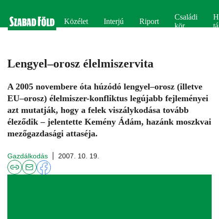
Családi
H
Közélet
Interjú
Riport
kör
tá
Lengyel–orosz élelmiszervita
A 2005 novembere óta húzódó lengyel–orosz (illetve
EU–orosz) élelmiszer-konfliktus legújabb fejleményei
azt mutatják, hogy a felek viszálykodása tovább
éleződik – jelentette Kemény Ádám, hazánk moszkvai
mezőgazdasági attaséja.
Gazdálkodás
2007. 10. 19.