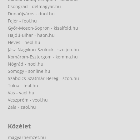
Csongrád - delmagyar.hu
Dunaújváros - duol.hu
Fejér - feol.hu
Győr-Moson-Sopron - kisalfold.hu
Hajdú-Bihar - haon.hu
Heves - heol.hu
Jász-Nagykun-Szolnok - szoljon.hu
Komárom-Esztergom - kemma.hu
Nógrád - nool.hu
Somogy - sonline.hu
Szabolcs-Szatmár-Bereg - szon.hu
Tolna - teol.hu
Vas - vaol.hu
Veszprém - veol.hu
Zala - zaol.hu
Közélet
magyarnemzet.hu