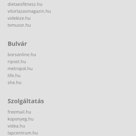
dietaesfitnesz.hu
vitorlazasmagazin.hu
videkize.hu
tvmusor.hu
Bulvár
borsonline.hu
ripost.hu
metropol.hu
life.hu
she.hu
Szolgáltatás
freemail.hu
koponyeg.hu
videa.hu
lapcentrum.hu