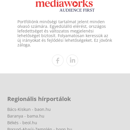
Portfóliónk minőségi tartalmat jelent minden
olvasó számára. Egyedülálló elérést, országos
lefedettséget és változatos megjelenési
lehetőséget biztosít. Folyamatosan keressük az
új irányokat és fejlődési lehetőségeket. Ez jövőnk
záloga.
Regionális hírportálok
Bács-Kiskun - baon.hu
Baranya - bama.hu
Békés - beol.hu
Borsod-Abaúj-Zemplén - boon.hu