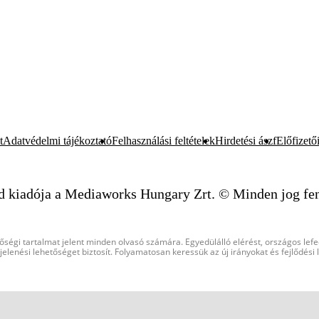
t
Adatvédelmi tájékoztató
Felhasználási feltételek
Hirdetési ászf
Előfizetői
d kiadója a Mediaworks Hungary Zrt. © Minden jog fen
őségi tartalmat jelent minden olvasó számára. Egyedülálló elérést, országos lef
elenési lehetőséget biztosít. Folyamatosan keressük az új irányokat és fejlődési