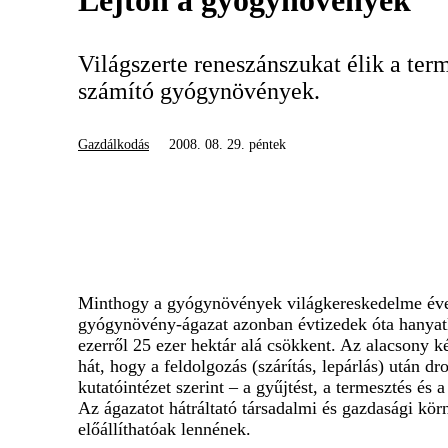
Lejtőn a gyógynövények
Világszerte reneszánszukat élik a te
számító gyógynövények.
Gazdálkodás
2008. 08. 29. péntek
Minthogy a gyógynövények világkereskedelme évent
gyógynövény-ágazat azonban évtizedek óta hanyatli
ezerről 25 ezer hektár alá csökkent. Az alacsony 
hát, hogy a feldolgozás (szárítás, lepárlás) után 
kutatóintézet szerint – a gyűjtést, a termesztés é
Az ágazatot hátráltató társadalmi és gazdasági kö
előállíthatóak lennének.