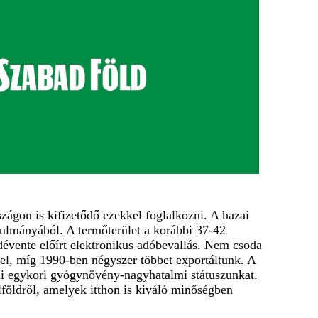
gon is kifizetődő ezekkel foglalkozni. A hazai
nulmányából. A termőterület a korábbi 37-42
dévente előírt elektronikus adóbevallás. Nem csoda
itel, míg 1990-ben négyszer többet exportáltunk. A
ezni egykori gyógynövény-nagyhatalmi státuszunkat.
lföldről, amelyek itthon is kiváló minőségben