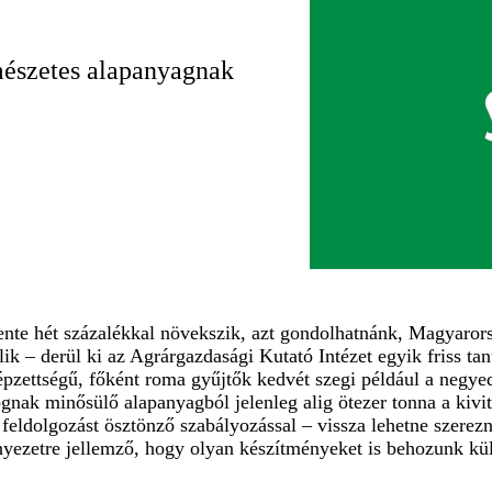
rmészetes alapanyagnak
e hét százalékkal növekszik, azt gondolhatnánk, Magyarorszá
k – derül ki az Agrárgazdasági Kutató Intézet egyik friss ta
képzettségű, főként roma gyűjtők kedvét szegi például a negye
drognak minősülő alapanyagból jelenleg alig ötezer tonna a kiv
s a feldolgozást ösztönző szabályozással – vissza lehetne szer
rnyezetre jellemző, hogy olyan készítményeket is behozunk kü