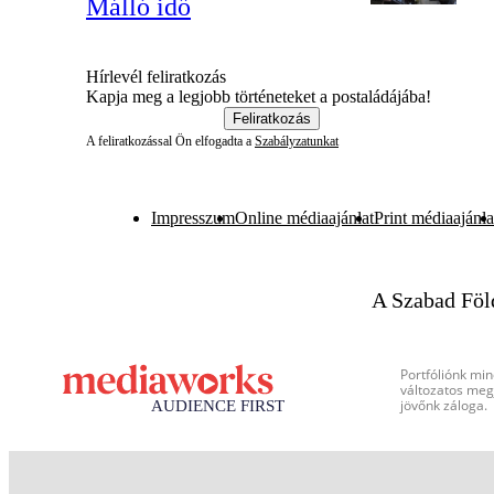
Málló idő
Hírlevél feliratkozás
Kapja meg a legjobb történeteket a postaládájába!
Feliratkozás
A feliratkozással Ön elfogadta a
Szabályzatunkat
Impresszum
Online médiaajánlat
Print médiaajánla
A Szabad Föl
Portfóliónk min
változatos megj
jövőnk záloga.