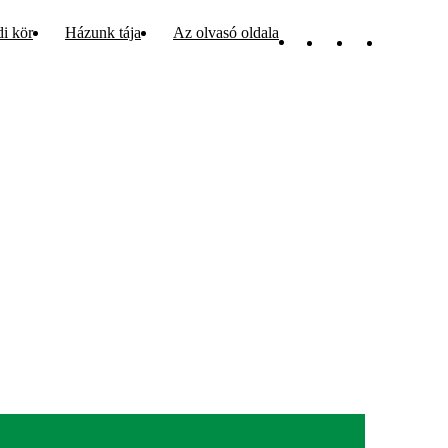
di kör
Házunk tája
Az olvasó oldala