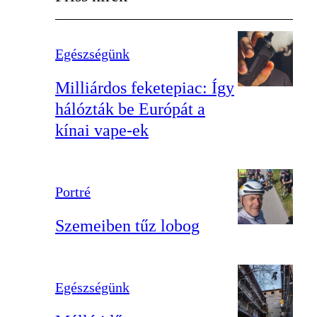
Egészségünk
Milliárdos feketepiac: Így
hálózták be Európát a
kínai vape-ek
Portré
Szemeiben tűz lobog
Egészségünk