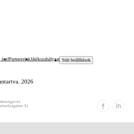
 ászf
Partnereink
Játékszabályzat
Süti beállítások
ntartva. 2026
edettséget és
 lehetőségeket. Ez