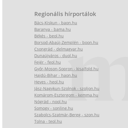
Regionális hírportálok
Bács-Kiskun - baon.hu
Baranya - bama.hu
Békés - beol.hu
Borsod-Abaúj-Zemplén - boon.hu
Csongrád - delmagyar.hu
Dunaújváros - duol.hu
Fejér - feol.hu
Győr-Moson-Sopron - kisalfold.hu
Hajdú-Bihar - haon.hu
Heves - heol.hu
Jász-Nagykun-Szolnok - szoljon.hu
Komárom-Esztergom - kemma.hu
Nógrád - nool.hu
Somogy - sonline.hu
Szabolcs-Szatmár-Bereg - szon.hu
Tolna - teol.hu