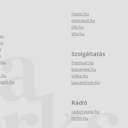
ripost.hu
metropol.hu
life.hu
she.hu
hu
hu
u
Szolgáltatás
u
.hu
freemail.hu
koponyeg.hu
z.hu
videa.hu
gazin.hu
lapcentrum.hu
Rádió
radio1gong.hu
hirfm.hu
u