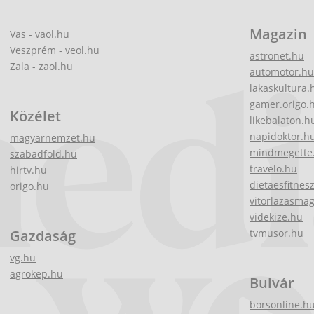
Magazin
Vas - vaol.hu
Veszprém - veol.hu
astronet.hu
Zala - zaol.hu
automotor.hu
lakaskultura.
gamer.origo.
Közélet
likebalaton.h
napidoktor.h
magyarnemzet.hu
mindmegette
szabadfold.hu
travelo.hu
hirtv.hu
dietaesfitnes
origo.hu
vitorlazasma
videkize.hu
Gazdaság
tvmusor.hu
vg.hu
agrokep.hu
Bulvár
borsonline.h