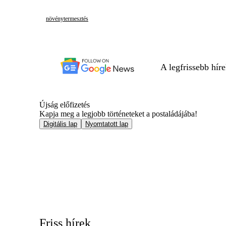
növénytermesztés
A legfrissebb hír
Újság előfizetés
Kapja meg a legjobb történeteket a postaládájába!
Digitális lap
Nyomtatott lap
Friss hírek