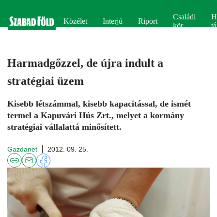
Családi
H
Közélet
Interjú
Riport
kör
tá
Harmadgőzzel, de újra indult a
stratégiai üzem
Kisebb létszámmal, kisebb kapacitással, de ismét
termel a Kapuvári Hús Zrt., melyet a kormány
stratégiai vállalattá minősített.
Gazdanet
2012. 09. 25.