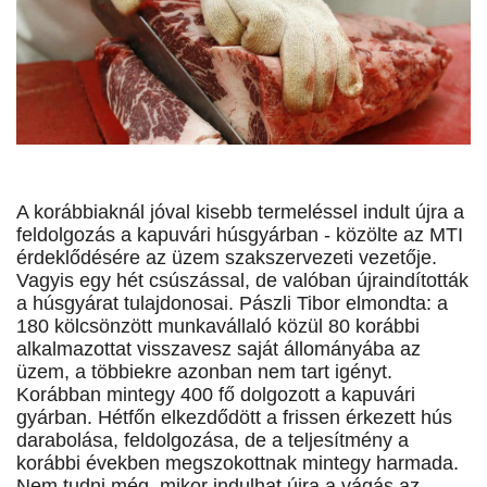
A korábbiaknál jóval kisebb termeléssel indult újra a
feldolgozás a kapuvári húsgyárban - közölte az MTI
érdeklődésére az üzem szakszervezeti vezetője.
Vagyis egy hét csúszással, de valóban újraindították
a húsgyárat tulajdonosai. Pászli Tibor elmondta: a
180 kölcsönzött munkavállaló közül 80 korábbi
alkalmazottat visszavesz saját állományába az
üzem, a többiekre azonban nem tart igényt.
Korábban mintegy 400 fő dolgozott a kapuvári
gyárban. Hétfőn elkezdődött a frissen érkezett hús
darabolása, feldolgozása, de a teljesítmény a
korábbi években megszokottnak mintegy harmada.
Nem tudni még, mikor indulhat újra a vágás az