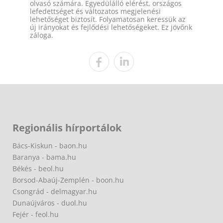
olvasó számára. Egyedülálló elérést, országos
lefedettséget és változatos megjelenési
lehetőséget biztosít. Folyamatosan keressük az
új irányokat és fejlődési lehetőségeket. Ez jövőnk
záloga.
Regionális hírportálok
Bács-Kiskun - baon.hu
Baranya - bama.hu
Békés - beol.hu
Borsod-Abaúj-Zemplén - boon.hu
Csongrád - delmagyar.hu
Dunaújváros - duol.hu
Fejér - feol.hu