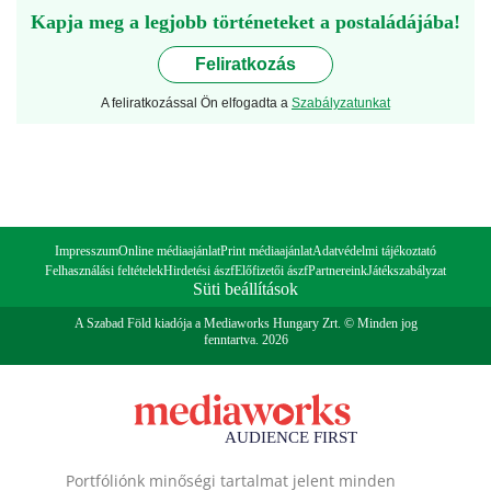
Kapja meg a legjobb történeteket a postaládájába!
Feliratkozás
A feliratkozással Ön elfogadta a
Szabályzatunkat
Impresszum
Online médiaajánlat
Print médiaajánlat
Adatvédelmi tájékoztató
Felhasználási feltételek
Hirdetési ászf
Előfizetői ászf
Partnereink
Játékszabályzat
Süti beállítások
A Szabad Föld kiadója a Mediaworks Hungary Zrt. © Minden jog
fenntartva. 2026
Portfóliónk minőségi tartalmat jelent minden