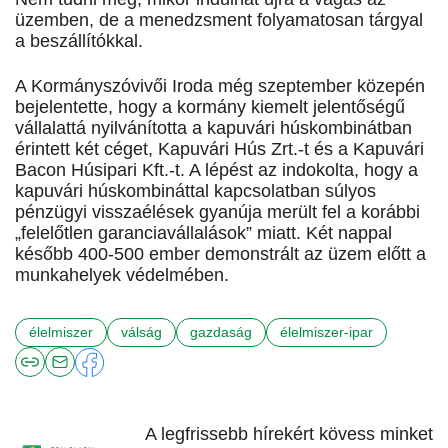
üzemben, de a menedzsment folyamatosan tárgyal
a beszállítókkal.
A Kormányszóvivői Iroda még szeptember közepén
bejelentette, hogy a kormány kiemelt jelentőségű
vállalattá nyilvánította a kapuvári húskombinátban
érintett két céget, Kapuvári Hús Zrt.-t és a Kapuvári
Bacon Húsipari Kft.-t. A lépést az indokolta, hogy a
kapuvári húskombináttal kapcsolatban súlyos
pénzügyi visszaélések gyanúja merült fel a korábbi
„felelőtlen garanciavállalások” miatt. Két nappal
később 400-500 ember demonstrált az üzem előtt a
munkahelyek védelmében.
élelmiszer
válság
gazdaság
élelmiszer-ipar
A legfrissebb hírekért kövess minket