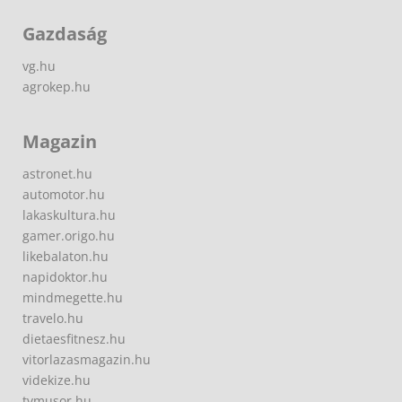
Gazdaság
vg.hu
agrokep.hu
Magazin
astronet.hu
automotor.hu
lakaskultura.hu
gamer.origo.hu
likebalaton.hu
napidoktor.hu
mindmegette.hu
travelo.hu
dietaesfitnesz.hu
vitorlazasmagazin.hu
videkize.hu
tvmusor.hu