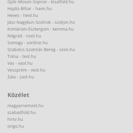
Győr-Moson-Sopron - kisalfold.hu
Hajdú-Bihar - haon.hu
Heves - heol.hu
Jász-Nagykun-Szolnok - szoljon.hu
Komárom-Esztergom - kemma.hu
Nógrád - nool.hu
Somogy - sonline.hu
Szabolcs-Szatmár-Bereg - szon.hu
Tolna - teol.hu
Vas - vaol.hu
Veszprém - veol.hu
Zala - zaol.hu
Közélet
magyarnemzet.hu
szabadfold.hu
hirtv.hu
origo.hu