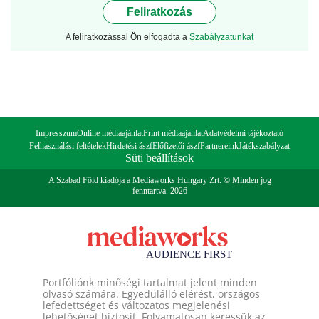
Feliratkozás
A feliratkozással Ön elfogadta a
Szabályzatunkat
Impresszum
Online médiaajánlat
Print médiaajánlat
Adatvédelmi tájékoztató
Felhasználási feltételek
Hirdetési ászf
Előfizetői ászf
Partnereink
Játékszabályzat
Süti beállítások
A Szabad Föld kiadója a Mediaworks Hungary Zrt. © Minden jog
fenntartva. 2026
Portfóliónk minőségi tartalmat jelent minden
olvasó számára. Egyedülálló elérést, országos
lefedettséget és változatos megjelenési
lehetőséget biztosít. Folyamatosan keressük az