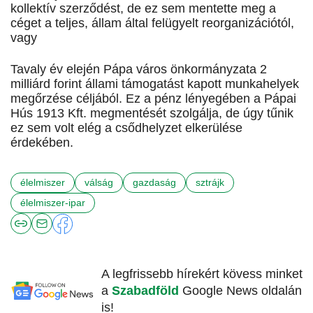
kollektív szerződést, de ez sem mentette meg a
céget a teljes, állam által felügyelt reorganizációtól,
vagy
Tavaly év elején Pápa város önkormányzata 2
milliárd forint állami támogatást kapott munkahelyek
megőrzése céljából. Ez a pénz lényegében a Pápai
Hús 1913 Kft. megmentését szolgálja, de úgy tűnik
ez sem volt elég a csődhelyzet elkerülése
érdekében.
élelmiszer
válság
gazdaság
sztrájk
élelmiszer-ipar
A legfrissebb hírekért kövess minket
a
Szabadföld
Google News oldalán
is!