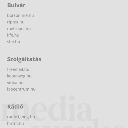
Bulvár
borsonline.hu
ripost.hu
metropol.hu
life.hu
she.hu
Szolgáltatás
freemail.hu
koponyeg.hu
videa.hu
lapcentrum.hu
Rádió
radio1gong.hu
hirfm.hu