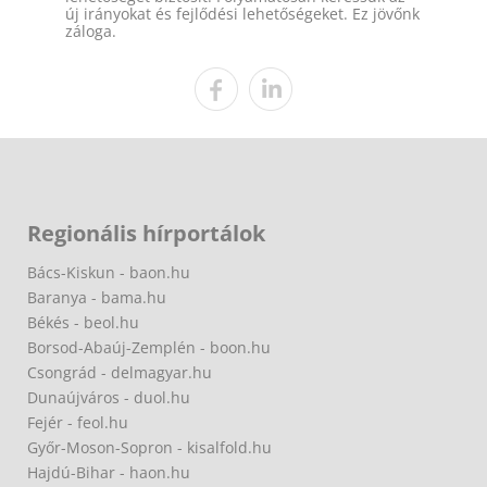
új irányokat és fejlődési lehetőségeket. Ez jövőnk
záloga.
Regionális hírportálok
Bács-Kiskun - baon.hu
Baranya - bama.hu
Békés - beol.hu
Borsod-Abaúj-Zemplén - boon.hu
Csongrád - delmagyar.hu
Dunaújváros - duol.hu
Fejér - feol.hu
Győr-Moson-Sopron - kisalfold.hu
Hajdú-Bihar - haon.hu