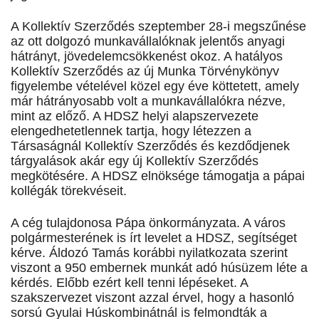
A Kollektív Szerződés szeptember 28-i megszűnése
az ott dolgozó munkavállalóknak jelentős anyagi
hátrányt, jövedelemcsökkenést okoz. A hatályos
Kollektív Szerződés az új Munka Törvénykönyv
figyelembe vételével közel egy éve köttetett, amely
már hátrányosabb volt a munkavállalókra nézve,
mint az előző. A HDSZ helyi alapszervezete
elengedhetetlennek tartja, hogy létezzen a
Társaságnál Kollektív Szerződés és kezdődjenek
tárgyalások akár egy új Kollektív Szerződés
megkötésére. A HDSZ elnöksége támogatja a pápai
kollégák törekvéseit.
A cég tulajdonosa Pápa önkormányzata. A város
polgármesterének is írt levelet a HDSZ, segítséget
kérve. Áldozó Tamás korábbi nyilatkozata szerint
viszont a 950 embernek munkát adó húsüzem léte a
kérdés. Előbb ezért kell tenni lépéseket. A
szakszervezet viszont azzal érvel, hogy a hasonló
sorsú Gyulai Húskombinátnál is felmondták a