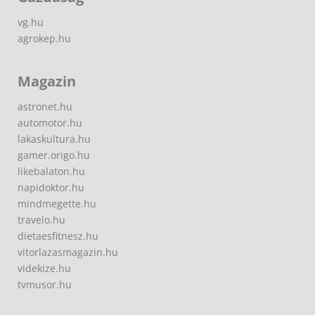
vg.hu
agrokep.hu
Magazin
astronet.hu
automotor.hu
lakaskultura.hu
gamer.origo.hu
likebalaton.hu
napidoktor.hu
mindmegette.hu
travelo.hu
dietaesfitnesz.hu
vitorlazasmagazin.hu
videkize.hu
tvmusor.hu