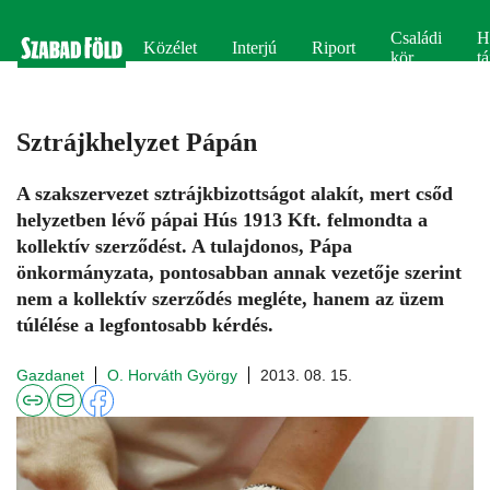
Családi
H
Közélet
Interjú
Riport
kör
tá
Sztrájkhelyzet Pápán
A szakszervezet sztrájkbizottságot alakít, mert csőd
helyzetben lévő pápai Hús 1913 Kft. felmondta a
kollektív szerződést. A tulajdonos, Pápa
önkormányzata, pontosabban annak vezetője szerint
nem a kollektív szerződés megléte, hanem az üzem
túlélése a legfontosabb kérdés.
Gazdanet
O. Horváth György
2013. 08. 15.