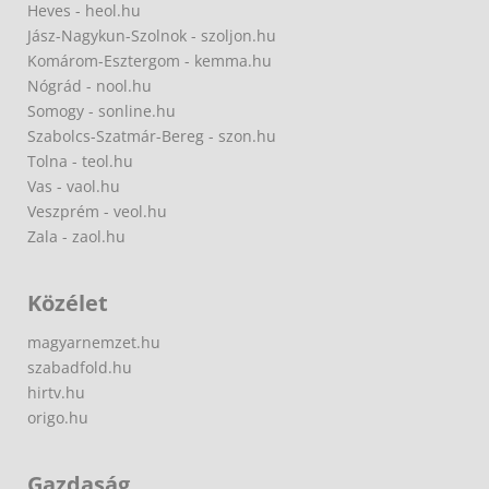
Heves - heol.hu
Jász-Nagykun-Szolnok - szoljon.hu
Komárom-Esztergom - kemma.hu
Nógrád - nool.hu
Somogy - sonline.hu
Szabolcs-Szatmár-Bereg - szon.hu
Tolna - teol.hu
Vas - vaol.hu
Veszprém - veol.hu
Zala - zaol.hu
Közélet
magyarnemzet.hu
szabadfold.hu
hirtv.hu
origo.hu
Gazdaság