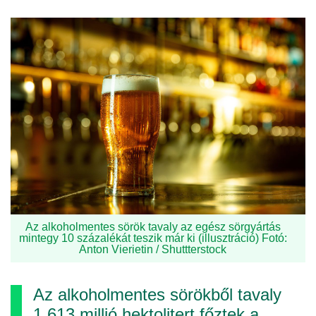
Az alkoholmentes sörök tavaly az egész sörgyártás
mintegy 10 százalékát teszik már ki (illusztráció) Fotó:
Anton Vierietin / Shuttterstock
Az alkoholmentes sörökből tavaly
1,613 millió hektolitert főztek a