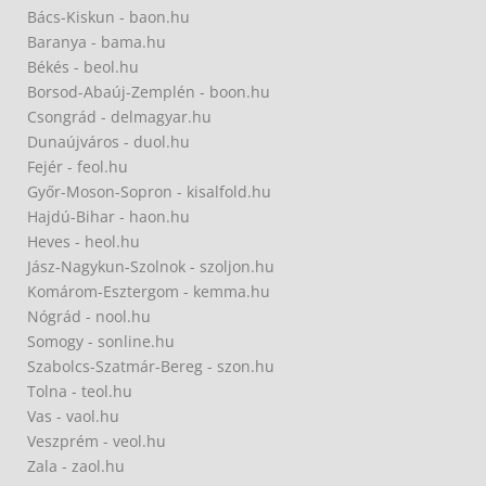
Bács-Kiskun - baon.hu
Baranya - bama.hu
Békés - beol.hu
Borsod-Abaúj-Zemplén - boon.hu
Csongrád - delmagyar.hu
Dunaújváros - duol.hu
Fejér - feol.hu
Győr-Moson-Sopron - kisalfold.hu
Hajdú-Bihar - haon.hu
Heves - heol.hu
Jász-Nagykun-Szolnok - szoljon.hu
Komárom-Esztergom - kemma.hu
Nógrád - nool.hu
Somogy - sonline.hu
Szabolcs-Szatmár-Bereg - szon.hu
Tolna - teol.hu
Vas - vaol.hu
Veszprém - veol.hu
Zala - zaol.hu