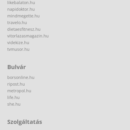
likebalaton.hu
napidoktor.hu
mindmegette.hu
travelo.hu
dietaesfitnesz.hu
vitorlazasmagazin.hu
videkize.hu
tvmusor.hu
Bulvár
borsonline.hu
ripost.hu
metropol.hu
life.hu
she.hu
Szolgáltatás