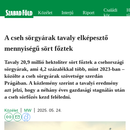
Családi
H
Közélet
Interjú
Riport
kör
tá
A cseh sörgyárak tavaly elképesztő
mennyiségű sört főztek
Tavaly 20,9 millió hektoliter sört főztek a csehországi
sörgyárak, ami 4,2 százalékkal több, mint 2023-ban –
közölte a cseh sörgyárak szövetsége szerdán
Prágában. A közlemény szerint a tavalyi eredmény
azt jelzi, hogy a néhány éves gazdasági stagnálás után
a cseh sörfőzés kezd feléledni.
Közélet
MW
2025. 05. 24.