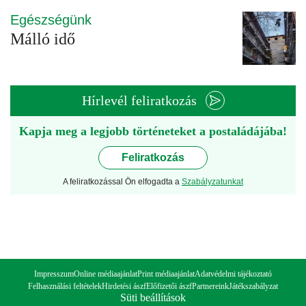
Egészségünk
Málló idő
Hírlevél feliratkozás
Kapja meg a legjobb történeteket a postaládájába!
Feliratkozás
A feliratkozással Ön elfogadta a
Szabályzatunkat
Impresszum
Online médiaajánlat
Print médiaajánlat
Adatvédelmi tájékoztató
Felhasználási feltételek
Hirdetési ászf
Előfizetői ászf
Partnereink
Játékszabályzat
Süti beállítások