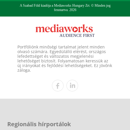
A Szabad Föld kiadója a Mediaworks Hungary Zrt. © Minden jog
fenntartva. 2026
Portfóliónk minőségi tartalmat jelent minden
olvasó számára. Egyedülálló elérést, országos
lefedettséget és változatos megjelenési
lehetőséget biztosít. Folyamatosan keressük az
új irányokat és fejlődési lehetőségeket. Ez jövőnk
záloga.
Regionális hírportálok