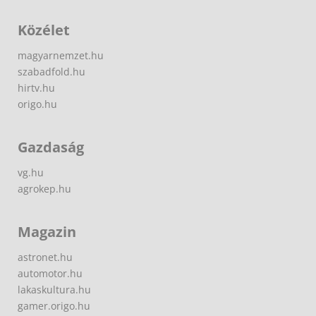
Közélet
magyarnemzet.hu
szabadfold.hu
hirtv.hu
origo.hu
Gazdaság
vg.hu
agrokep.hu
Magazin
astronet.hu
automotor.hu
lakaskultura.hu
gamer.origo.hu