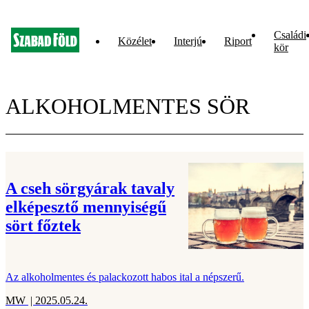
Családi
Közélet
Interjú
Riport
kör
ALKOHOLMENTES SÖR
A cseh sörgyárak tavaly
elképesztő mennyiségű
sört főztek
Az alkoholmentes és palackozott habos ital a népszerű.
MW
| 2025.05.24.