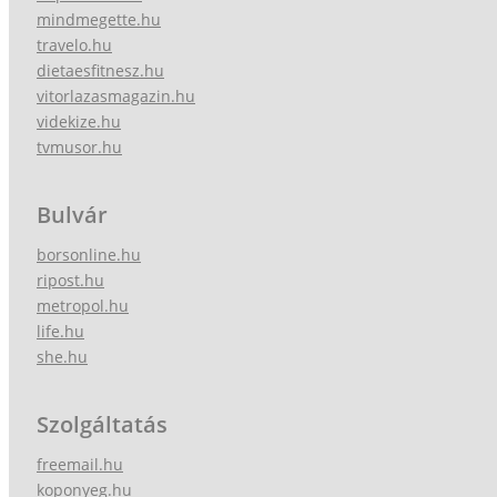
mindmegette.hu
travelo.hu
dietaesfitnesz.hu
vitorlazasmagazin.hu
videkize.hu
tvmusor.hu
Bulvár
borsonline.hu
ripost.hu
metropol.hu
life.hu
she.hu
Szolgáltatás
freemail.hu
koponyeg.hu