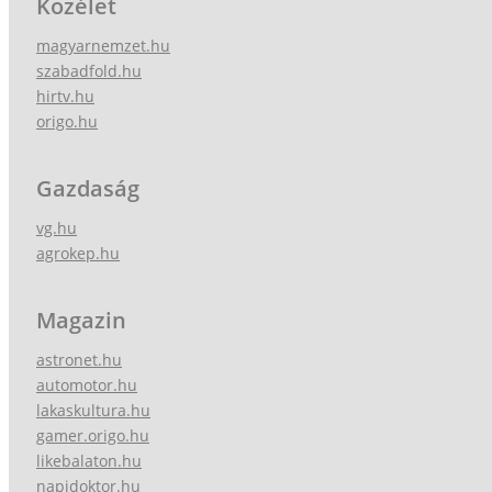
Közélet
magyarnemzet.hu
szabadfold.hu
hirtv.hu
origo.hu
Gazdaság
vg.hu
agrokep.hu
Magazin
astronet.hu
automotor.hu
lakaskultura.hu
gamer.origo.hu
likebalaton.hu
napidoktor.hu