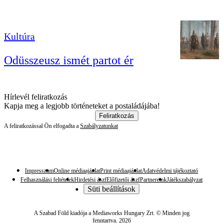
Kultúra
Odüsszeusz ismét partot ér
Hírlevél feliratkozás
Kapja meg a legjobb történeteket a postaládájába!
Feliratkozás
A feliratkozással Ön elfogadta a
Szabályzatunkat
Impresszum
Online médiaajánlat
Print médiaajánlat
Adatvédelmi tájékoztató
Felhasználási feltételek
Hirdetési ászf
Előfizetői ászf
Partnereink
Játékszabályzat
Süti beállítások
A Szabad Föld kiadója a Mediaworks Hungary Zrt. © Minden jog
fenntartva. 2026