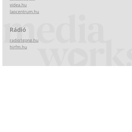
videa.hu
lapcentrum.hu
Rádió
radio1gong.hu
hirfm.hu