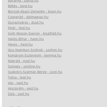
Baranya - bama.hu
Békés - beol.hu
Borsod-Abaúj-Zemplén - boon.hu
Csongrád - delmagyar.hu
Dunaújváros - duol.hu
Fejér - feol.hu
Győr-Moson-Sopron - kisalfold.hu
Hajdú-Bihar - haon.hu
Heves - heol.hu
Jász-Nagykun-Szolnok - szoljon.hu
Komárom-Esztergom - kemma.hu
Nógrád - nool.hu
Somogy - sonline.hu
Szabolcs-Szatmár-Bereg - szon.hu
Tolna - teol.hu
Vas - vaol.hu
Veszprém - veol.hu
Zala - zaol.hu