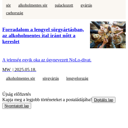
sör
alkoholmentes sör
palackozott
gyártás
csehország
Forradalom a lengyel sörgyártásban,
az alkoholmentes ital iránt nőtt a
kereslet
A jelenség egyik oka az úgynevezett NoLo-divat.
MW
| 2025.05.18.
alkoholmentes sör
sörgyártás
lengyelország
Újság előfizetés
Kapja meg a legjobb történeteket a postaládájába!
Digitális lap
Nyomtatott lap