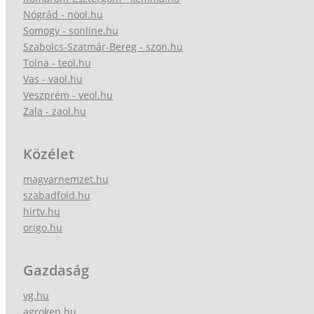
Nógrád - nool.hu
Somogy - sonline.hu
Szabolcs-Szatmár-Bereg - szon.hu
Tolna - teol.hu
Vas - vaol.hu
Veszprém - veol.hu
Zala - zaol.hu
Közélet
magyarnemzet.hu
szabadfold.hu
hirtv.hu
origo.hu
Gazdaság
vg.hu
agrokep.hu