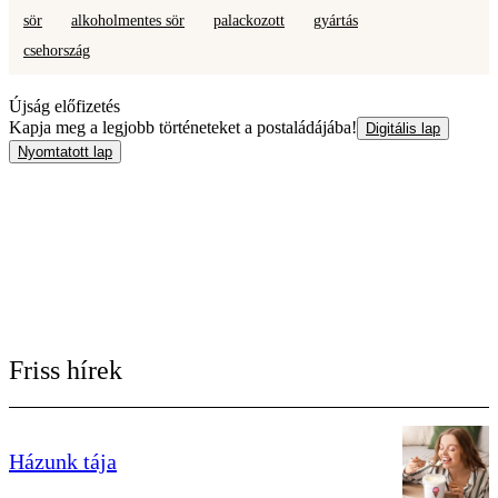
sör
alkoholmentes sör
palackozott
gyártás
csehország
Újság előfizetés
Kapja meg a legjobb történeteket a postaládájába!
Digitális lap
Nyomtatott lap
Friss hírek
Házunk tája