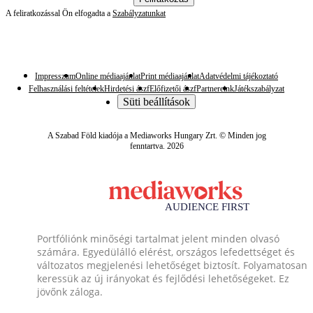
A feliratkozással Ön elfogadta a
Szabályzatunkat
Impresszum
Online médiaajánlat
Print médiaajánlat
Adatvédelmi tájékoztató
Felhasználási feltételek
Hirdetési ászf
Előfizetői ászf
Partnereink
Játékszabályzat
Süti beállítások
A Szabad Föld kiadója a Mediaworks Hungary Zrt. © Minden jog
fenntartva. 2026
Portfóliónk minőségi tartalmat jelent minden olvasó
számára. Egyedülálló elérést, országos lefedettséget és
változatos megjelenési lehetőséget biztosít. Folyamatosan
keressük az új irányokat és fejlődési lehetőségeket. Ez
jövőnk záloga.