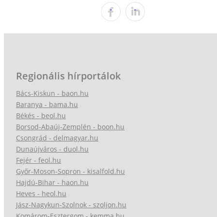
Regionális hírportálok
Bács-Kiskun - baon.hu
Baranya - bama.hu
Békés - beol.hu
Borsod-Abaúj-Zemplén - boon.hu
Csongrád - delmagyar.hu
Dunaújváros - duol.hu
Fejér - feol.hu
Győr-Moson-Sopron - kisalfold.hu
Hajdú-Bihar - haon.hu
Heves - heol.hu
Jász-Nagykun-Szolnok - szoljon.hu
Komárom-Esztergom - kemma.hu