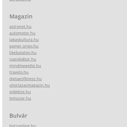
Magazin
astronet.hu
automotor.hu
lakaskultura.hu
gamer.origo.hu
likebalaton.hu
napidoktor.hu
mindmegette.hu
travelo.hu
dietaesfitnesz.hu
vitorlazasmagazin.hu
videkize.hu
tvmusor.hu
Bulvár
borsonline.hu