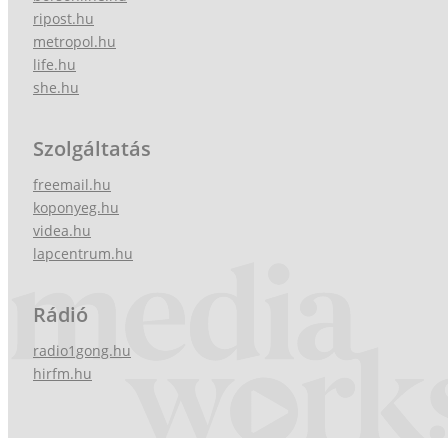
ripost.hu
metropol.hu
life.hu
she.hu
Szolgáltatás
freemail.hu
koponyeg.hu
videa.hu
lapcentrum.hu
Rádió
radio1gong.hu
hirfm.hu