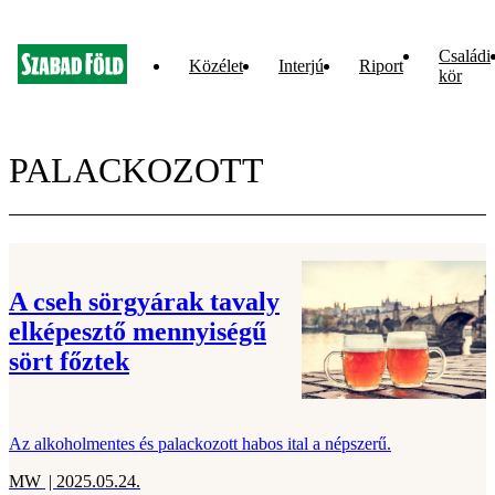
Családi
Közélet
Interjú
Riport
kör
PALACKOZOTT
A cseh sörgyárak tavaly
elképesztő mennyiségű
sört főztek
Az alkoholmentes és palackozott habos ital a népszerű.
MW
| 2025.05.24.