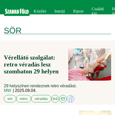
Családi
H
Közélet
Interjú
Riport
kör
tá
SÖR
Vérellátó szolgálat:
retro véradás lesz
szombaton 29 helyen
29 helyszínen rendeznek retro véradást.
MW
| 2025.09.04.
sör
retro
véradás