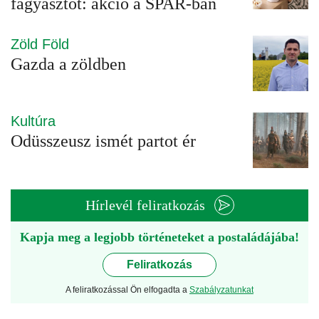
fagyasztót: akció a SPAR-ban
Zöld Föld
Gazda a zöldben
Kultúra
Odüsszeusz ismét partot ér
Hírlevél feliratkozás
Kapja meg a legjobb történeteket a postaládájába!
Feliratkozás
A feliratkozással Ön elfogadta a
Szabályzatunkat