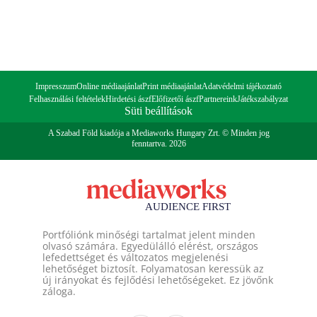
Impresszum
Online médiaajánlat
Print médiaajánlat
Adatvédelmi tájékoztató
Felhasználási feltételek
Hirdetési ászf
Előfizetői ászf
Partnereink
Játékszabályzat
Süti beállítások
A Szabad Föld kiadója a Mediaworks Hungary Zrt. © Minden jog
fenntartva. 2026
Portfóliónk minőségi tartalmat jelent minden
olvasó számára. Egyedülálló elérést, országos
lefedettséget és változatos megjelenési
lehetőséget biztosít. Folyamatosan keressük az
új irányokat és fejlődési lehetőségeket. Ez jövőnk
záloga.