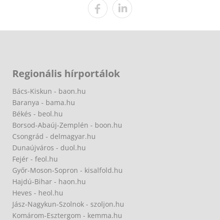
Regionális hírportálok
Bács-Kiskun - baon.hu
Baranya - bama.hu
Békés - beol.hu
Borsod-Abaúj-Zemplén - boon.hu
Csongrád - delmagyar.hu
Dunaújváros - duol.hu
Fejér - feol.hu
Győr-Moson-Sopron - kisalfold.hu
Hajdú-Bihar - haon.hu
Heves - heol.hu
Jász-Nagykun-Szolnok - szoljon.hu
Komárom-Esztergom - kemma.hu