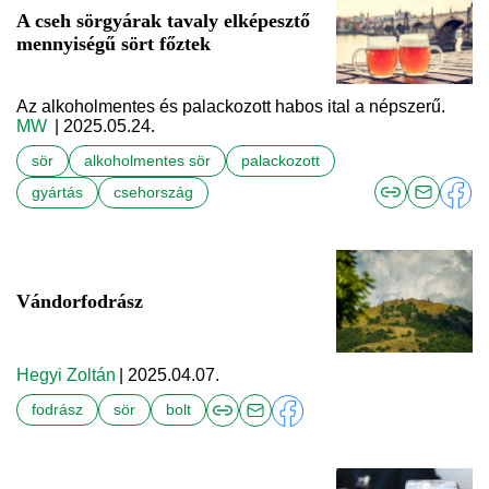
A cseh sörgyárak tavaly elképesztő
mennyiségű sört főztek
Az alkoholmentes és palackozott habos ital a népszerű.
MW
| 2025.05.24.
sör
alkoholmentes sör
palackozott
gyártás
csehország
Vándor­fodrász
Hegyi Zoltán
| 2025.04.07.
fodrász
sör
bolt