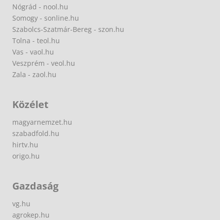
Nógrád - nool.hu
Somogy - sonline.hu
Szabolcs-Szatmár-Bereg - szon.hu
Tolna - teol.hu
Vas - vaol.hu
Veszprém - veol.hu
Zala - zaol.hu
Közélet
magyarnemzet.hu
szabadfold.hu
hirtv.hu
origo.hu
Gazdaság
vg.hu
agrokep.hu