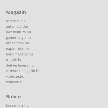
Magazin
astronet.hu
automotor.hu
lakaskultura.hu
gamer.origo.hu
likebalaton.hu
napidoktor.hu
mindmegette.hu
travelo.hu
dietaesfitnesz.hu
vitorlazasmagazin.hu
videkize.hu
tvmusor.hu
Bulvár
borsonline.hu