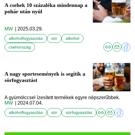
A csehek 10 százaléka mindennap a
pohár után nyúl
MW
| 2025.03.29.
alkoholfogyasztás
sör
alkohol
csehország
A nagy sportesemények is segítik a
sörfogyasztást
A gyümölccsel ízesített termékek egyre népszerűbbek.
MW
| 2024.07.04.
alkoholfogyasztás
sör
sörfogyasztás