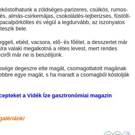
lekóstolhatunk a zöldséges-parizeres, csülkös, rumos-
s, almás-csirkemájas, csokoládés-tejberizses, füstölt-
acalpörköltes és végül a legdurvább, az iszonyatos
teszik bele.
eggeli, ebéd, vacsora, elő- és főétel, a desszertet már
válra valaki megalkotná a rétes levest, mert rendes
ciről már ne is beszéljünk.
bbsége degeszre ette magát, csomagoltatott magának
ebbre egye magát, s ha maradt a csomagból kóstolják
cepteket a Vidék Íze gasztronómiai magazin
galériánk!