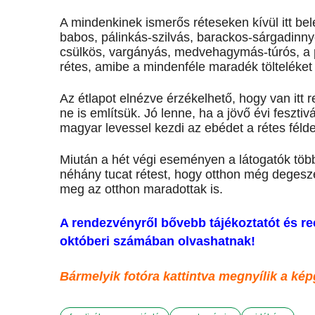
A mindenkinek ismerős réteseken kívül itt be
babos, pálinkás-szilvás, barackos-sárgadinnyé
csülkös, vargányás, medvehagymás-túrós, a p
rétes, amibe a mindenféle maradék tölteléket 
Az étlapot elnézve érzékelhető, hogy van itt r
ne is említsük. Jó lenne, ha a jövő évi feszti
magyar levessel kezdi az ebédet a rétes félde
Miután a hét végi eseményen a látogatók tö
néhány tucat rétest, hogy otthon még degesz
meg az otthon maradottak is.
A rendezvényről bővebb tájékoztatót és re
októberi számában olvashatnak!
Bármelyik fotóra kattintva megnyílik a kép