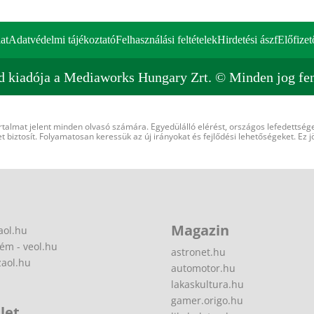
at
Adatvédelmi tájékoztató
Felhasználási feltételek
Hirdetési ászf
Előfizet
d kiadója a Mediaworks Hungary Zrt. © Minden jog fen
rtalmat jelent minden olvasó számára. Egyedülálló elérést, országos lefedettsége
 biztosít. Folyamatosan keressük az új irányokat és fejlődési lehetőségeket. Ez j
Magazin
aol.hu
ém - veol.hu
astronet.hu
zaol.hu
automotor.hu
lakaskultura.hu
gamer.origo.hu
let