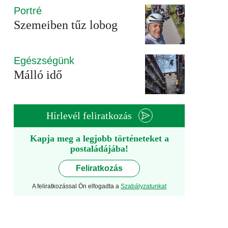
Portré
Szemeiben tűz lobog
Egészségünk
Málló idő
Hírlevél feliratkozás
Kapja meg a legjobb történeteket a
postaládájába!
Feliratkozás
A feliratkozással Ön elfogadta a
Szabályzatunkat