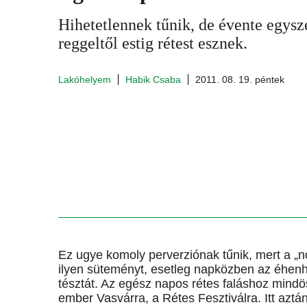
Hihetetlennek tűnik, de évente egys
reggeltől estig rétest esznek.
Lakóhelyem
Habik Csaba
2011. 08. 19. péntek
Ez ugye komoly perverziónak tűnik, mert a „
ilyen süteményt, esetleg napközben az éhenha
tésztát. Az egész napos rétes faláshoz mindö
ember Vasvárra, a Rétes Fesztiválra. Itt aztá