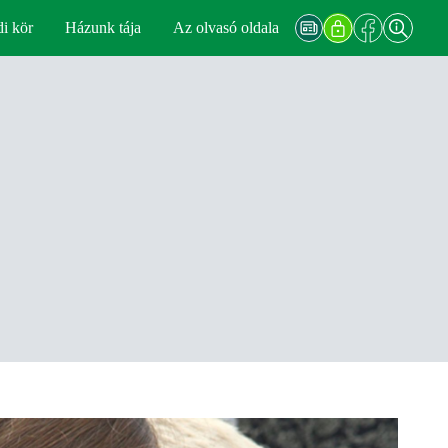
di kör
Házunk tája
Az olvasó oldala