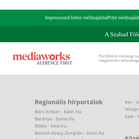
Impresszum
Online médiaajánlat
Print médiaajánl
A Szabad Föl
Portfóliónk minőségi ta
megjelenési lehetőséget
Regionális hírportálok
Vas - v
Veszpr
Bács-Kiskun - baon.hu
Zala - 
Baranya - bama.hu
Békés - beol.hu
Borsod-Abaúj-Zemplén - boon.hu
Közé