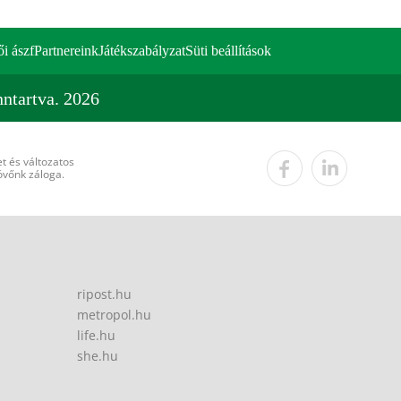
ői ászf
Partnereink
Játékszabályzat
Süti beállítások
ntartva. 2026
t és változatos
övőnk záloga.
ripost.hu
metropol.hu
life.hu
she.hu