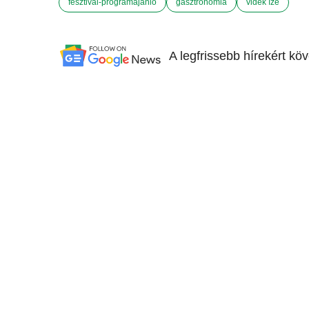
fesztivál-programajánló
gasztronómia
vidék íze
A legfrissebb hírekért kö