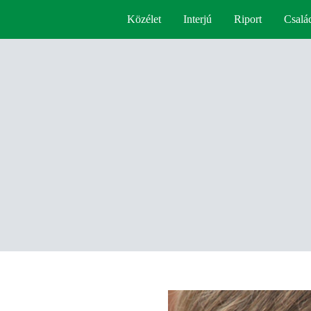
Közélet
Interjú
Riport
Csalá