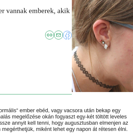
zer vannak emberek, akik
normális” ember ebéd, vagy vacsora után bekap egy
lás megelőzése okán fogyaszt egy-két töltött leveles
ssze annyit kell tenni, hogy augusztusban elmenjen az
n megérthetjük, miként lehet egy napon át rétesen élni.