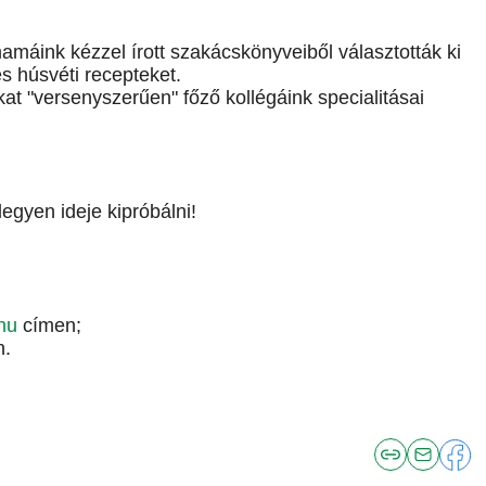
máink kézzel írott szakácskönyveiből választották ki
és húsvéti recepteket.
kat "versenyszerűen" főző kollégáink specialitásai
gyen ideje kipróbálni!
hu
címen;
n.