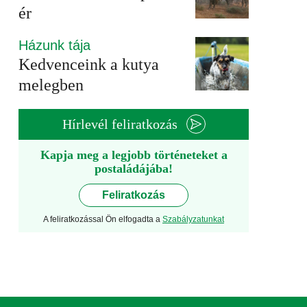
ér
Házunk tája
Kedvenceink a kutya
melegben
Hírlevél feliratkozás
Kapja meg a legjobb történeteket a
postaládájába!
Feliratkozás
A feliratkozással Ön elfogadta a
Szabályzatunkat