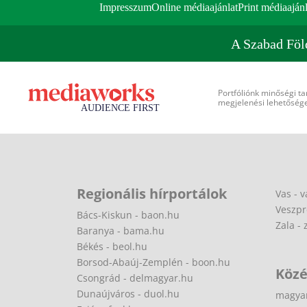
Impresszum
Online médiaajánlat
Print médiaajánl
A Szabad Föl
Portfóliónk minőségi ta
megjelenési lehetőséget
Regionális hírportálok
Vas - v
Veszpr
Bács-Kiskun - baon.hu
Zala - 
Baranya - bama.hu
Békés - beol.hu
Borsod-Abaúj-Zemplén - boon.hu
Közé
Csongrád - delmagyar.hu
Dunaújváros - duol.hu
magya