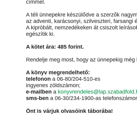
címmel.
A téli ünnepekre készülődve a szerzők nagyma
az adventi, karácsonyi, szilveszteri, farsangi 
A kipróbált, nemzedékeken át csiszolt leíráso
egészítik ki.
A kötet ára: 485 forint.
Rendelje meg most, hogy az ünnepekig még le
A könyv megrendelhető:
telefonon
a 06-80/204-510-es
ingyenes zöldszámon;
e-mailben
a
konyvrendeles@lap.szabadfold.
sms-ben
a 06-30/234-1900-as telefonszámo
Önt is várjuk olvasóink táborába!