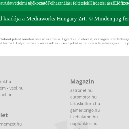
at
Adatvédelmi tájékoztató
Felhasználási feltételek
Hirdetési ászf
Előfizet
d kiadója a Mediaworks Hungary Zrt. © Minden jog fen
rtalmat jelent minden olvasó számára. Egyedülálló elérést, országos lefedettsége
 biztosít. Folyamatosan keressük az új irányokat és fejlődési lehetőségeket. Ez j
Magazin
aol.hu
ém - veol.hu
astronet.hu
zaol.hu
automotor.hu
lakaskultura.hu
gamer.origo.hu
let
likebalaton.hu
napidoktor.hu
rnemzet.hu