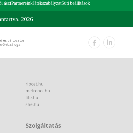
ői ászf
Partnereink
Játékszabályzat
Süti beállítások
ntartva. 2026
t és változatos
övőnk záloga.
ripost.hu
metropol.hu
life.hu
she.hu
Szolgáltatás