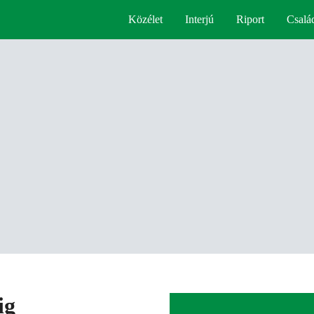
Közélet
Interjú
Riport
Csalá
ig