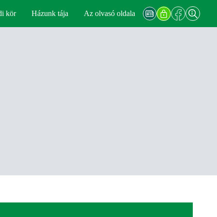
di kör
Házunk tája
Az olvasó oldala