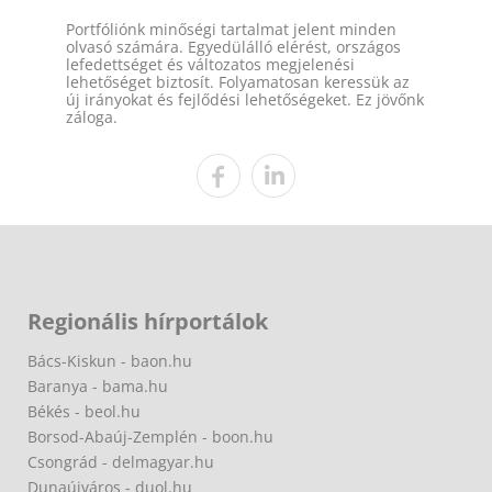
Portfóliónk minőségi tartalmat jelent minden
olvasó számára. Egyedülálló elérést, országos
lefedettséget és változatos megjelenési
lehetőséget biztosít. Folyamatosan keressük az
új irányokat és fejlődési lehetőségeket. Ez jövőnk
záloga.
Regionális hírportálok
Bács-Kiskun - baon.hu
Baranya - bama.hu
Békés - beol.hu
Borsod-Abaúj-Zemplén - boon.hu
Csongrád - delmagyar.hu
Dunaújváros - duol.hu