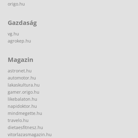
origo.hu
Gazdaság
vg.hu
agrokep.hu
Magazin
astronet.hu
automotor.hu
lakaskultura.hu
gamer.origo.hu
likebalaton.hu
napidoktor.hu
mindmegette.hu
travelo.hu
dietaesfitnesz.hu
vitorlazasmagazin.hu