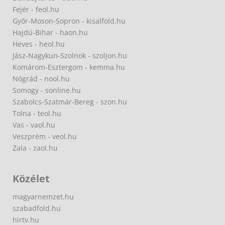
Fejér - feol.hu
Győr-Moson-Sopron - kisalfold.hu
Hajdú-Bihar - haon.hu
Heves - heol.hu
Jász-Nagykun-Szolnok - szoljon.hu
Komárom-Esztergom - kemma.hu
Nógrád - nool.hu
Somogy - sonline.hu
Szabolcs-Szatmár-Bereg - szon.hu
Tolna - teol.hu
Vas - vaol.hu
Veszprém - veol.hu
Zala - zaol.hu
Közélet
magyarnemzet.hu
szabadfold.hu
hirtv.hu