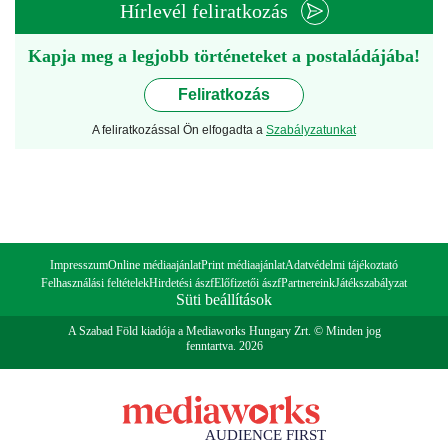
Hírlevél feliratkozás
Kapja meg a legjobb történeteket a postaládájába!
Feliratkozás
A feliratkozással Ön elfogadta a
Szabályzatunkat
Impresszum
Online médiaajánlat
Print médiaajánlat
Adatvédelmi tájékoztató
Felhasználási feltételek
Hirdetési ászf
Előfizetői ászf
Partnereink
Játékszabályzat
Süti beállítások
A Szabad Föld kiadója a Mediaworks Hungary Zrt. © Minden jog
fenntartva. 2026