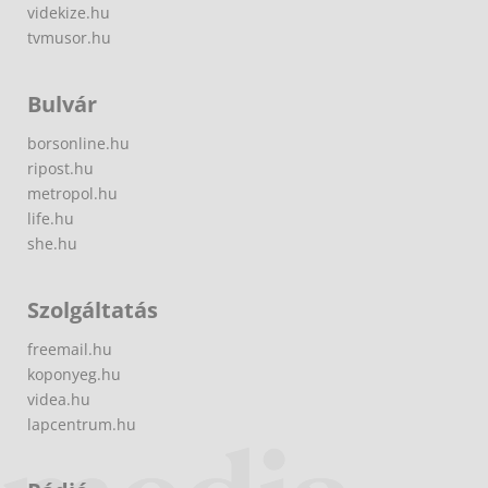
videkize.hu
tvmusor.hu
Bulvár
borsonline.hu
ripost.hu
metropol.hu
life.hu
she.hu
Szolgáltatás
freemail.hu
koponyeg.hu
videa.hu
lapcentrum.hu