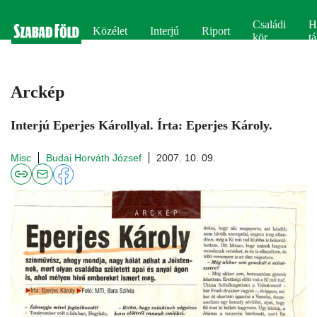
Családi
H
Közélet
Interjú
Riport
kör
tá
Arckép
Interjú Eperjes Károllyal. Írta: Eperjes Károly.
Misc
Budai Horváth József
2007. 10. 09.