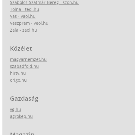
Szabolcs-Szatmár-Bereg - szon.hu
Tolna - teol.hu
Vas - vaol.hu
Veszprém - veol.hu
Zala - zaol.hu
Közélet
magyarnemzet.hu
szabadfold.hu
hirtv.hu
origo.hu
Gazdaság
vg.hu
agrokep.hu
Magazin