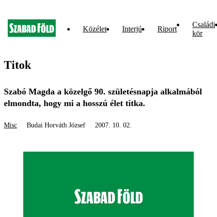
Családi
Közélet
Interjú
Riport
kör
Titok
Szabó Magda a közelgő 90. születésnapja alkalmából
elmondta, hogy mi a hosszú élet titka.
Misc
Budai Horváth József
2007. 10. 02.