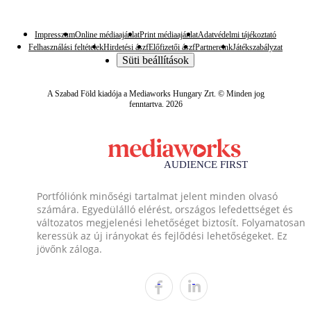
Impresszum
Online médiaajánlat
Print médiaajánlat
Adatvédelmi tájékoztató
Felhasználási feltételek
Hirdetési ászf
Előfizetői ászf
Partnereink
Játékszabályzat
Süti beállítások
A Szabad Föld kiadója a Mediaworks Hungary Zrt. © Minden jog
fenntartva. 2026
Portfóliónk minőségi tartalmat jelent minden olvasó
számára. Egyedülálló elérést, országos lefedettséget és
változatos megjelenési lehetőséget biztosít. Folyamatosan
keressük az új irányokat és fejlődési lehetőségeket. Ez
jövőnk záloga.