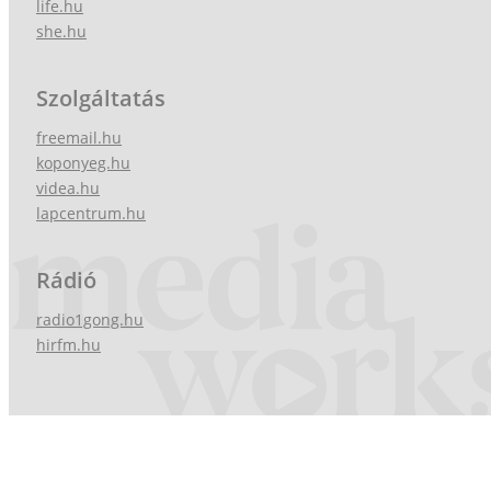
life.hu
she.hu
Szolgáltatás
freemail.hu
koponyeg.hu
videa.hu
lapcentrum.hu
Rádió
radio1gong.hu
hirfm.hu