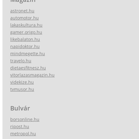
astronet.hu
automotor.hu
lakaskultura.hu
gamer.origo.hu
likebalaton.hu
napidoktor.hu
mindmegette.hu
travelo.hu
dietaesfitnesz.hu
vitorlazasmagazin.hu
videkize.hu
tvmusor.hu
Bulvár
borsonline.hu
ripost.hu
metropol.hu