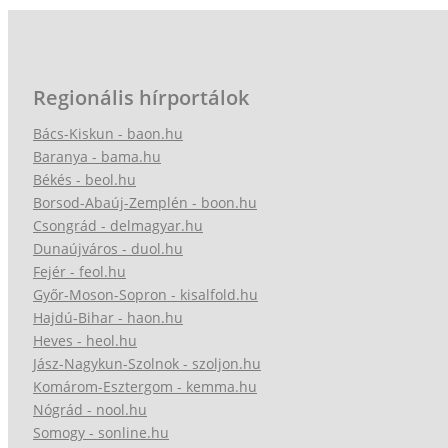
Regionális hírportálok
Bács-Kiskun - baon.hu
Baranya - bama.hu
Békés - beol.hu
Borsod-Abaúj-Zemplén - boon.hu
Csongrád - delmagyar.hu
Dunaújváros - duol.hu
Fejér - feol.hu
Győr-Moson-Sopron - kisalfold.hu
Hajdú-Bihar - haon.hu
Heves - heol.hu
Jász-Nagykun-Szolnok - szoljon.hu
Komárom-Esztergom - kemma.hu
Nógrád - nool.hu
Somogy - sonline.hu