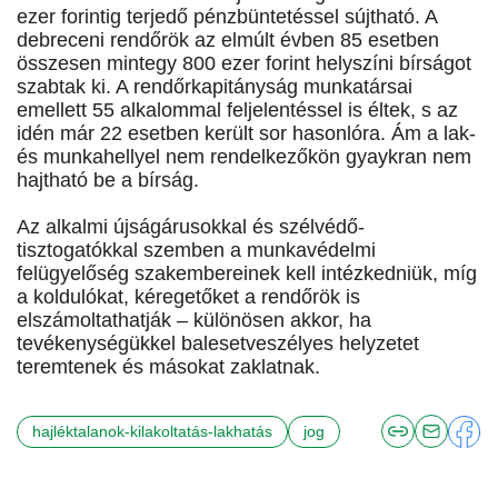
ezer forintig terjedő pénzbüntetéssel sújtható. A
debreceni rendőrök az elmúlt évben 85 esetben
összesen mintegy 800 ezer forint helyszíni bírságot
szabtak ki. A rendőrkapitányság munkatársai
emellett 55 alkalommal feljelentéssel is éltek, s az
idén már 22 esetben került sor hasonlóra. Ám a lak-
és munkahellyel nem rendelkezőkön gyaykran nem
hajtható be a bírság.
Az alkalmi újságárusokkal és szélvédő-
tisztogatókkal szemben a munkavédelmi
felügyelőség szakembereinek kell intézkedniük, míg
a koldulókat, kéregetőket a rendőrök is
elszámoltathatják – különösen akkor, ha
tevékenységükkel balesetveszélyes helyzetet
teremtenek és másokat zaklatnak.
hajléktalanok-kilakoltatás-lakhatás
jog