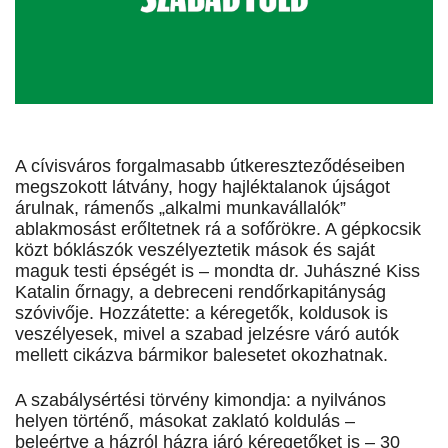
A cívisváros forgalmasabb útkereszteződéseiben
megszokott látvány, hogy hajléktalanok újságot
árulnak, rámenős „alkalmi munkavállalók”
ablakmosást erőltetnek rá a sofőrökre. A gépkocsik
közt bóklászók veszélyeztetik mások és saját
maguk testi épségét is – mondta dr. Juhászné Kiss
Katalin őrnagy, a debreceni rendőrkapitányság
szóvivője. Hozzátette: a kéregetők, koldusok is
veszélyesek, mivel a szabad jelzésre váró autók
mellett cikázva bármikor balesetet okozhatnak.
A szabálysértési törvény kimondja: a nyilvános
helyen történő, másokat zaklató koldulás –
beleértve a házról házra járó kéregetőket is – 30