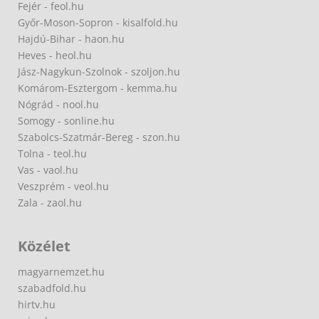
Fejér - feol.hu
Győr-Moson-Sopron - kisalfold.hu
Hajdú-Bihar - haon.hu
Heves - heol.hu
Jász-Nagykun-Szolnok - szoljon.hu
Komárom-Esztergom - kemma.hu
Nógrád - nool.hu
Somogy - sonline.hu
Szabolcs-Szatmár-Bereg - szon.hu
Tolna - teol.hu
Vas - vaol.hu
Veszprém - veol.hu
Zala - zaol.hu
Közélet
magyarnemzet.hu
szabadfold.hu
hirtv.hu