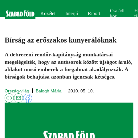
Családi
H
Közélet
Interjú
Riport
kör
tá
Bírság az erőszakos kunyerálóknak
A debreceni rendőr-kapitányság munkatársai
megelégelték, hogy az autósorok között újságot áruló,
ablakot mosó emberek a forgalmat akadályozzák. A
bírságok behajtása azonban igencsak kétséges.
Ország-világ
Balogh Mária
2010. 05. 10.