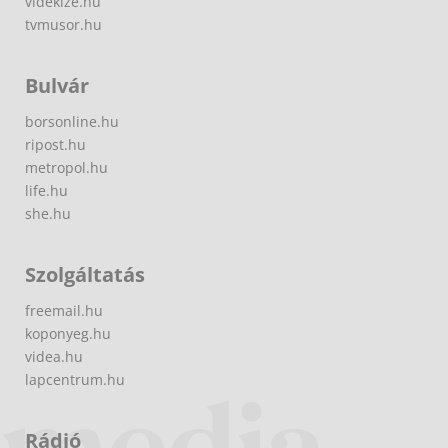
videkize.hu
tvmusor.hu
Bulvár
borsonline.hu
ripost.hu
metropol.hu
life.hu
she.hu
Szolgáltatás
freemail.hu
koponyeg.hu
videa.hu
lapcentrum.hu
Rádió