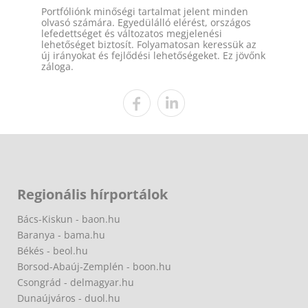
Portfóliónk minőségi tartalmat jelent minden
olvasó számára. Egyedülálló elérést, országos
lefedettséget és változatos megjelenési
lehetőséget biztosít. Folyamatosan keressük az
új irányokat és fejlődési lehetőségeket. Ez jövőnk
záloga.
Regionális hírportálok
Bács-Kiskun - baon.hu
Baranya - bama.hu
Békés - beol.hu
Borsod-Abaúj-Zemplén - boon.hu
Csongrád - delmagyar.hu
Dunaújváros - duol.hu