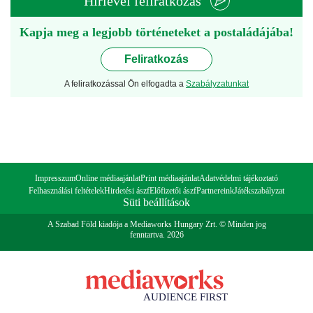
Hírlevél feliratkozás
Kapja meg a legjobb történeteket a postaládájába!
Feliratkozás
A feliratkozással Ön elfogadta a
Szabályzatunkat
Impresszum
Online médiaajánlat
Print médiaajánlat
Adatvédelmi tájékoztató
Felhasználási feltételek
Hirdetési ászf
Előfizetői ászf
Partnereink
Játékszabályzat
Süti beállítások
A Szabad Föld kiadója a Mediaworks Hungary Zrt. © Minden jog
fenntartva. 2026