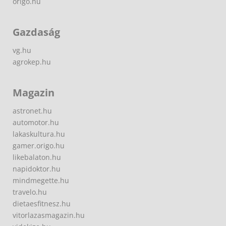
origo.hu
Gazdaság
vg.hu
agrokep.hu
Magazin
astronet.hu
automotor.hu
lakaskultura.hu
gamer.origo.hu
likebalaton.hu
napidoktor.hu
mindmegette.hu
travelo.hu
dietaesfitnesz.hu
vitorlazasmagazin.hu