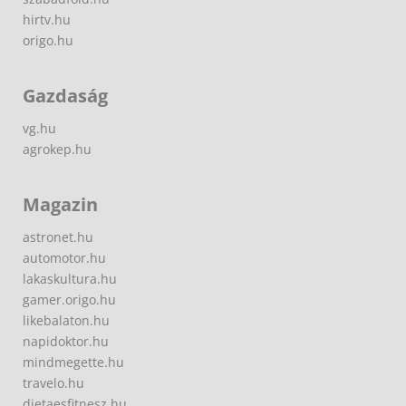
hirtv.hu
origo.hu
Gazdaság
vg.hu
agrokep.hu
Magazin
astronet.hu
automotor.hu
lakaskultura.hu
gamer.origo.hu
likebalaton.hu
napidoktor.hu
mindmegette.hu
travelo.hu
dietaesfitnesz.hu