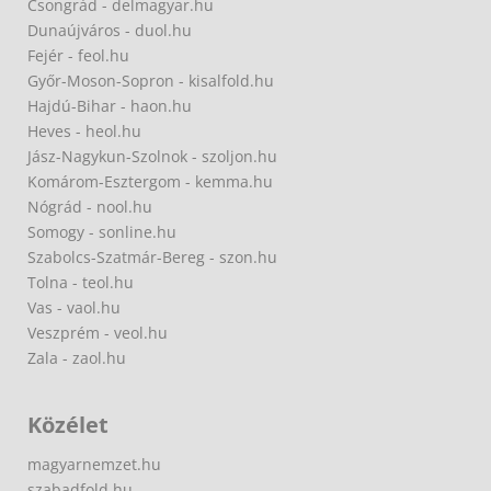
Csongrád - delmagyar.hu
Dunaújváros - duol.hu
Fejér - feol.hu
Győr-Moson-Sopron - kisalfold.hu
Hajdú-Bihar - haon.hu
Heves - heol.hu
Jász-Nagykun-Szolnok - szoljon.hu
Komárom-Esztergom - kemma.hu
Nógrád - nool.hu
Somogy - sonline.hu
Szabolcs-Szatmár-Bereg - szon.hu
Tolna - teol.hu
Vas - vaol.hu
Veszprém - veol.hu
Zala - zaol.hu
Közélet
magyarnemzet.hu
szabadfold.hu