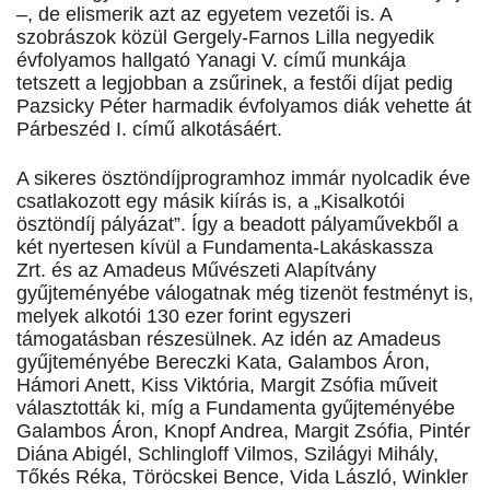
–, de elismerik azt az egyetem vezetői is. A
szobrászok közül Gergely-Farnos Lilla negyedik
évfolyamos hallgató Yanagi V. című munkája
tetszett a legjobban a zsűrinek, a festői díjat pedig
Pazsicky Péter harmadik évfolyamos diák vehette át
Párbeszéd I. című alkotásáért.
A sikeres ösztöndíjprogramhoz immár nyolcadik éve
csatlakozott egy másik kiírás is, a „Kisalkotói
ösztöndíj pályázat”. Így a beadott pályaművekből a
két nyertesen kívül a Fundamenta-Lakáskassza
Zrt. és az Amadeus Művészeti Alapítvány
gyűjteményébe válogatnak még tizenöt festményt is,
melyek alkotói 130 ezer forint egyszeri
támogatásban részesülnek. Az idén az Amadeus
gyűjteményébe Bereczki Kata, Galambos Áron,
Hámori Anett, Kiss Viktória, Margit Zsófia műveit
választották ki, míg a Fundamenta gyűjteményébe
Galambos Áron, Knopf Andrea, Margit Zsófia, Pintér
Diána Abigél, Schlingloff Vilmos, Szilágyi Mihály,
Tőkés Réka, Töröcskei Bence, Vida László, Winkler