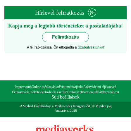
Hírlevél feliratkozás
Kapja meg a legjobb történeteket a postaládájába!
Feliratkozás
A feliratkozással Ön elfogadta a
Szabályzatunkat
Impresszum
Online médiaajánlat
Print médiaajánlat
Adatvédelmi tájékoztató
Felhasználási feltételek
Hirdetési ászf
Előfizetői ászf
Partnereink
Játékszabályzat
Süti beállítások
A Szabad Föld kiadója a Mediaworks Hungary Zrt. © Minden jog
fenntartva. 2026