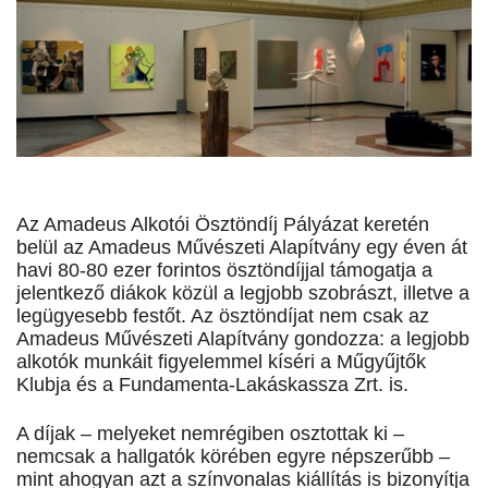
Az Amadeus Alkotói Ösztöndíj Pályázat keretén
belül az Amadeus Művészeti Alapítvány egy éven át
havi 80-80 ezer forintos ösztöndíjjal támogatja a
jelentkező diákok közül a legjobb szobrászt, illetve a
legügyesebb festőt. Az ösztöndíjat nem csak az
Amadeus Művészeti Alapítvány gondozza: a legjobb
alkotók munkáit figyelemmel kíséri a Műgyűjtők
Klubja és a Fundamenta-Lakáskassza Zrt. is.
A díjak – melyeket nemrégiben osztottak ki –
nemcsak a hallgatók körében egyre népszerűbb –
mint ahogyan azt a színvonalas kiállítás is bizonyítja