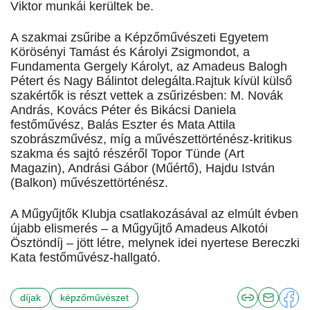
Viktor munkái kerültek be.
A szakmai zsűribe a Képzőművészeti Egyetem
Körösényi Tamást és Károlyi Zsigmondot, a
Fundamenta Gergely Károlyt, az Amadeus Balogh
Pétert és Nagy Bálintot delegálta.Rajtuk kívül külső
szakértők is részt vettek a zsűrizésben: M. Novák
András, Kovács Péter és Bikácsi Daniela
festőművész, Balás Eszter és Mata Attila
szobrászművész, míg a művészettörténész-kritikus
szakma és sajtó részéről Topor Tünde (Art
Magazin), Andrási Gábor (Műértő), Hajdu István
(Balkon) művészettörténész.
A Műgyűjtők Klubja csatlakozásával az elmúlt évben
újabb elismerés – a Műgyűjtő Amadeus Alkotói
Ösztöndíj – jött létre, melynek idei nyertese Bereczki
Kata festőművész-hallgató.
díjak
képzőművészet