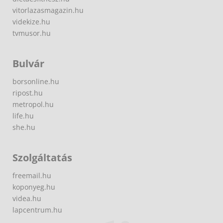
vitorlazasmagazin.hu
videkize.hu
tvmusor.hu
Bulvár
borsonline.hu
ripost.hu
metropol.hu
life.hu
she.hu
Szolgáltatás
freemail.hu
koponyeg.hu
videa.hu
lapcentrum.hu