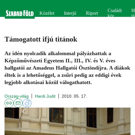
Családi
H
Közélet
Interjú
Riport
kör
tá
Támogatott ifjú titánok
Az idén nyolcadik alkalommal pályázhattak a
Képzőművészeti Egyetem II., III., IV. és V. éves
hallgatói az Amadeus Hallgatói Ösztöndíjra. A diákok
éltek is a lehetőséggel, a zsűri pedig az eddigi évek
legjobb alkotásai közül válogathatott.
Ország-világ
Hardi Judit
2010. 05. 17.