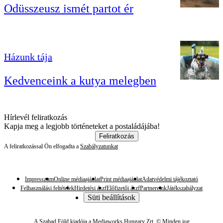
Odüsszeusz ismét partot ér
Házunk tája
Kedvenceink a kutya melegben
Hírlevél feliratkozás
Kapja meg a legjobb történeteket a postaládájába!
Feliratkozás
A feliratkozással Ön elfogadta a
Szabályzatunkat
Impresszum
Online médiaajánlat
Print médiaajánlat
Adatvédelmi tájékoztató
Felhasználási feltételek
Hirdetési ászf
Előfizetői ászf
Partnereink
Játékszabályzat
Süti beállítások
A Szabad Föld kiadója a Mediaworks Hungary Zrt. © Minden jog