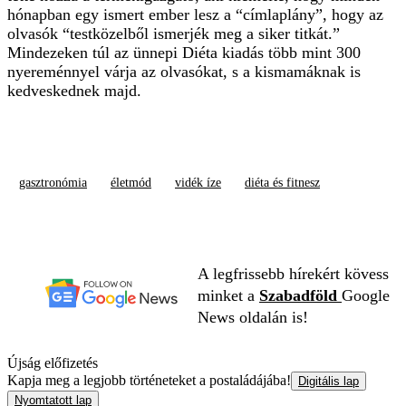
hónapban egy ismert ember lesz a “címlaplány”, hogy az
olvasók “testközelből ismerjék meg a siker titkát.”
Mindezeken túl az ünnepi Diéta kiadás több mint 300
nyereménnyel várja az olvasókat, s a kismamáknak is
kedveskednek majd.
gasztronómia
életmód
vidék íze
diéta és fitnesz
A legfrissebb hírekért kövess
minket a
Szabadföld
Google
News oldalán is!
Újság előfizetés
Kapja meg a legjobb történeteket a postaládájába!
Digitális lap
Nyomtatott lap