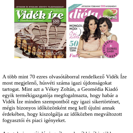
A több mint 70 ezres olvasótáborral rendelkező Vidék Íze
most megjelenő, húsvéti száma igazi újdonságokat
tartogat. Mint azt a Vékey Zoltán, a Geomédia Kiadó
egyik termékigazgatója megfogalmazta, hogy habár a
Vidék Íze minden szempontból egy igazi sikertörténet,
mégis bizonyos időközönként meg kell újulni annak
érdekében, hogy kiszolgálja az időközben megváltozott
fogyasztói és piaci igényeket.