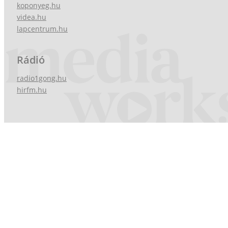
koponyeg.hu
videa.hu
lapcentrum.hu
Rádió
radio1gong.hu
hirfm.hu