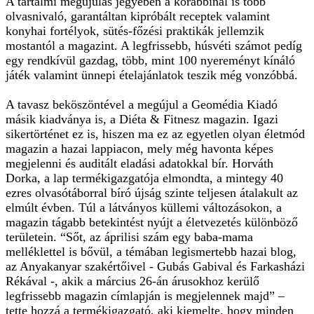
A tartalmi megújulás jegyében a korábbinál is több
olvasnivaló, garantáltan kipróbált receptek valamint
konyhai fortélyok, sütés-főzési praktikák jellemzik
mostantól a magazint. A legfrissebb, húsvéti számot pedíg
egy rendkívül gazdag, több, mint 100 nyereményt kínáló
játék valamint ünnepi ételajánlatok teszik még vonzóbbá.
A tavasz beköszöntével a megújul a Geomédia Kiadó
másik kiadványa is, a Diéta & Fitnesz magazin. Igazi
sikertörténet ez is, hiszen ma ez az egyetlen olyan életmód
magazin a hazai lappiacon, mely még havonta képes
megjelenni és auditált eladási adatokkal bír. Horváth
Dorka, a lap termékigazgatója elmondta, a mintegy 40
ezres olvasótáborral bíró újság szinte teljesen átalakult az
elmúlt évben. Túl a látványos küllemi változásokon, a
magazin tágabb betekintést nyújt a életvezetés különböző
területein. “Sőt, az áprilisi szám egy baba-mama
melléklettel is bővül, a témában legismertebb hazai blog,
az Anyakanyar szakértőivel - Gubás Gabival és Farkasházi
Rékával -, akik a március 26-án árusokhoz kerülő
legfrissebb magazin címlapján is megjelennek majd” –
tette hozzá a termékigazgató, aki kiemelte, hogy minden