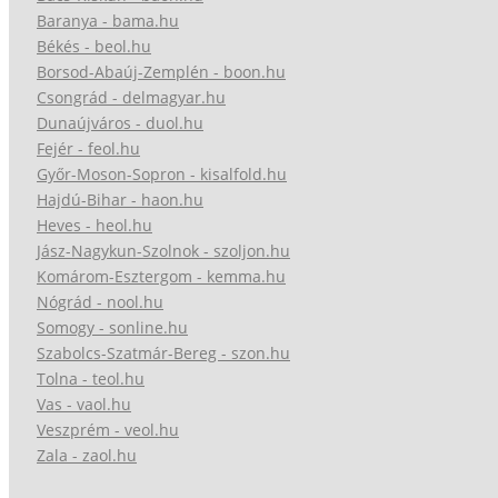
Baranya - bama.hu
Békés - beol.hu
Borsod-Abaúj-Zemplén - boon.hu
Csongrád - delmagyar.hu
Dunaújváros - duol.hu
Fejér - feol.hu
Győr-Moson-Sopron - kisalfold.hu
Hajdú-Bihar - haon.hu
Heves - heol.hu
Jász-Nagykun-Szolnok - szoljon.hu
Komárom-Esztergom - kemma.hu
Nógrád - nool.hu
Somogy - sonline.hu
Szabolcs-Szatmár-Bereg - szon.hu
Tolna - teol.hu
Vas - vaol.hu
Veszprém - veol.hu
Zala - zaol.hu