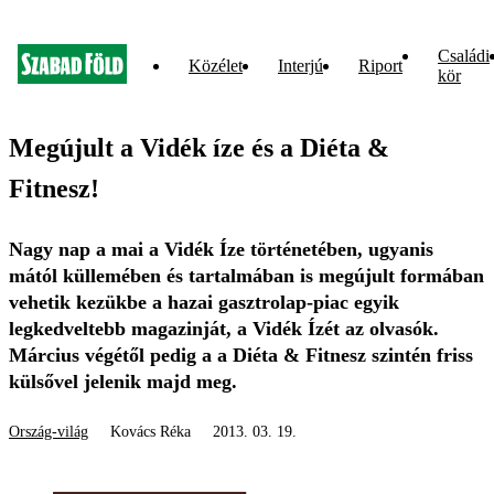
Családi
Közélet
Interjú
Riport
kör
Megújult a Vidék íze és a Diéta &
Fitnesz!
Nagy nap a mai a Vidék Íze történetében, ugyanis
mától küllemében és tartalmában is megújult formában
vehetik kezükbe a hazai gasztrolap-piac egyik
legkedveltebb magazinját, a Vidék Ízét az olvasók.
Március végétől pedig a a Diéta & Fitnesz szintén friss
külsővel jelenik majd meg.
Ország-világ
Kovács Réka
2013. 03. 19.