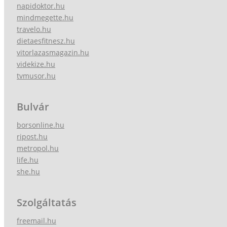
napidoktor.hu
mindmegette.hu
travelo.hu
dietaesfitnesz.hu
vitorlazasmagazin.hu
videkize.hu
tvmusor.hu
Bulvár
borsonline.hu
ripost.hu
metropol.hu
life.hu
she.hu
Szolgáltatás
freemail.hu