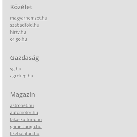
Közélet
magyarnemzet.hu
szabadfold.hu
hirtv.hu
origo.hu
Gazdaság
vg.hu
agrokep.hu
Magazin
astronet.hu
automotor.hu
lakaskultura.hu
gamer.origo.hu
likebalaton.hu