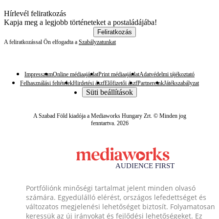
Hírlevél feliratkozás
Kapja meg a legjobb történeteket a postaládájába!
Feliratkozás
A feliratkozással Ön elfogadta a
Szabályzatunkat
Impresszum
Online médiaajánlat
Print médiaajánlat
Adatvédelmi tájékoztató
Felhasználási feltételek
Hirdetési ászf
Előfizetői ászf
Partnereink
Játékszabályzat
Süti beállítások
A Szabad Föld kiadója a Mediaworks Hungary Zrt. © Minden jog
fenntartva. 2026
Portfóliónk minőségi tartalmat jelent minden olvasó
számára. Egyedülálló elérést, országos lefedettséget és
változatos megjelenési lehetőséget biztosít. Folyamatosan
keressük az új irányokat és fejlődési lehetőségeket. Ez