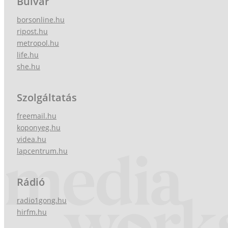
Bulvár
borsonline.hu
ripost.hu
metropol.hu
life.hu
she.hu
Szolgáltatás
freemail.hu
koponyeg.hu
videa.hu
lapcentrum.hu
Rádió
radio1gong.hu
hirfm.hu