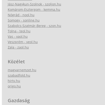
Jász-Nagykun-Szolnok - szoljon.hu
Komárom-Esztergom - kemma.hu
Nógrád - nool.hu
Somogy - sonline.hu
Szabolcs-Szatmár-Bereg - szon.hu
Tolna - teol.hu
Vas - vaol.hu
Veszprém - veol.hu
Zala - zaol.hu
Közélet
magyarnemzet.hu
szabadfold.hu
hirtv.hu
origo.hu
Gazdaság