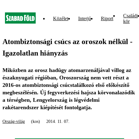
Családi
Közélet
Interjú
Riport
kör
Atombiztonsági csúcs az oroszok nélkül -
Igazolatlan hiányzás
Miközben az orosz hadügy atomarzenáljával villog az
északnyugati régióban, Oroszország nem vett részt a
2016-os atombiztonsági csúcstalálkozó első előkészítő
megbeszélésén. Új fegyverkezési hajsza körvonalazódik
a térségben, Lengyelország is légvédelmi
rakétarendszer kiépítését fontolgatja.
Ország-világ
(kos)
2014. 11. 07.