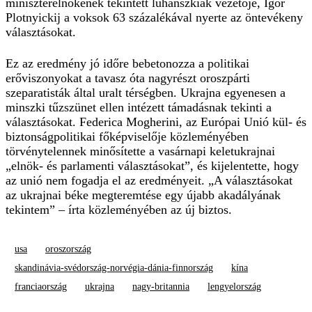
miniszterelnökének tekintett luhanszkiak vezetője, Igor
Plotnyickij a voksok 63 százalékával nyerte az öntevékeny
választásokat.
Ez az eredmény jó időre bebetonozza a politikai
erőviszonyokat a tavasz óta nagyrészt oroszpárti
szeparatisták által uralt térségben. Ukrajna egyenesen a
minszki tűzszünet ellen intézett támadásnak tekinti a
választásokat. Federica Mogherini, az Európai Unió kül- és
biztonságpolitikai főképviselője közleményében
törvénytelennek minősítette a vasárnapi keletukrajnai
„elnök- és parlamenti választásokat”, és kijelentette, hogy
az unió nem fogadja el az eredményeit. „A választásokat
az ukrajnai béke megteremtése egy újabb akadályának
tekintem” – írta közleményében az új biztos.
usa
oroszország
skandinávia-svédország-norvégia-dánia-finnország
kína
franciaország
ukrajna
nagy-britannia
lengyelország