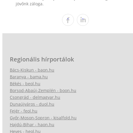
jövőnk záloga.
Regionális hírportálok
Bács-Kiskun - baon.hu
Baranya - bama.hu
Békés - beol.hu
Borsod-Abaúj-Zemplén - boon.hu
Csongrád - delmagyar.hu
Dunaújváros - duol.hu
Fejér - feol.hu
Győr-Moson-Sopron - kisalfold.hu
Hajdú-Bihar - haon.hu
Heves - heol.hu