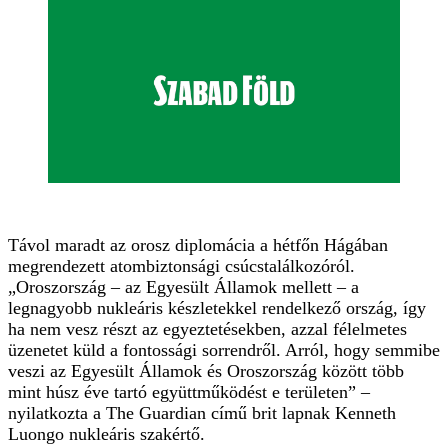
Távol maradt az orosz diplomácia a hétfőn Hágában
megrendezett atombiztonsági csúcstalálkozóról.
„Oroszország – az Egyesült Államok mellett – a
legnagyobb nukleáris készletekkel rendelkező ország, így
ha nem vesz részt az egyeztetésekben, azzal félelmetes
üzenetet küld a fontossági sorrendről. Arról, hogy semmibe
veszi az Egyesült Államok és Oroszország között több
mint húsz éve tartó együttműködést e területen” –
nyilatkozta a The Guardian című brit lapnak Kenneth
Luongo nukleáris szakértő.