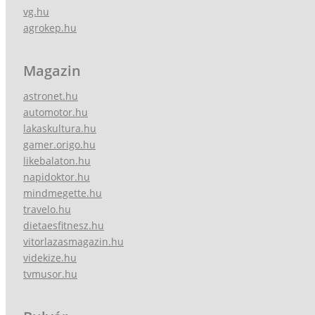
vg.hu
agrokep.hu
Magazin
astronet.hu
automotor.hu
lakaskultura.hu
gamer.origo.hu
likebalaton.hu
napidoktor.hu
mindmegette.hu
travelo.hu
dietaesfitnesz.hu
vitorlazasmagazin.hu
videkize.hu
tvmusor.hu