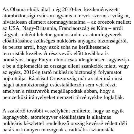
Az Obama elnök által még 2010-ben kezdeményezett
atombiztonsági csúcson ugyanis a tervek szerint a világ öt,
hivatalosan elismert atomnagyhatalma – az oroszok mellett
az USA, Nagy-Britannia, Franciaország és Kína – arról
tárgyal, miként lehetne gondoskodni az atomfegyverek
előállításához szükséges nukleáris anyagok biztonságáról,
és persze arról, hogy azok soha ne kerülhessenek
terroristák kezébe. A résztvevők előtt továbbra is
homályos, hogy Putyin elnök csak ideiglenesen fagyasztja-
e be a diplomáciát az országa elleni szankciók miatt, vagy
az egész, 2016-ig tartó nukleáris biztonsági folyamatot
bojkottálja. Ráadásul Oroszország már az idei márciusi
hágai atombiztonsági csúcstalálkozón sem vett részt,
amelyen a résztvevők megállapodtak abban, hogy a
nemzetközi irányelveket nemzeti törvényekbe foglalják.
A szakértő további veszélyként említette, hogy az egyik
legnagyobb, atomfegyver előállítására is alkalmas
nukleáris készlettel rendelkező ország kevéssé védett déli
határain könnyen mozognak a radikális iszlamisták