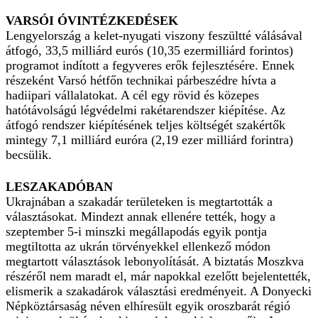
VARSÓI ÓVINTÉZKEDÉSEK
Lengyelország a kelet-nyugati viszony feszültté válásával
átfogó, 33,5 milliárd eurós (10,35 ezermilliárd forintos)
programot indított a fegyveres erők fejlesztésére. Ennek
részeként Varsó hétfőn technikai párbeszédre hívta a
hadiipari vállalatokat. A cél egy rövid és közepes
hatótávolságú légvédelmi rakétarendszer kiépítése. Az
átfogó rendszer kiépítésének teljes költségét szakértők
mintegy 7,1 milliárd euróra (2,19 ezer milliárd forintra)
becsülik.
LESZAKADÓBAN
Ukrajnában a szakadár területeken is megtartották a
választásokat. Mindezt annak ellenére tették, hogy a
szeptember 5-i minszki megállapodás egyik pontja
megtiltotta az ukrán törvényekkel ellenkező módon
megtartott választások lebonyolítását. A biztatás Moszkva
részéről nem maradt el, már napokkal ezelőtt bejelentették,
elismerik a szakadárok választási eredményeit. A Donyecki
Népköztársaság néven elhíresült egyik oroszbarát régió