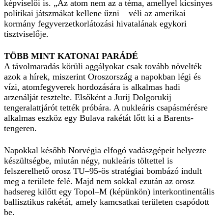
képviselői is. „Az atom nem az a téma, amellyel kicsinyes
politikai játszmákat kellene űzni – véli az amerikai
kormány fegyverzetkorlátozási hivatalának egykori
tisztviselője.
TÖBB MINT KATONAI PARÁDÉ
A távolmaradás körüli aggályokat csak tovább növelték
azok a hírek, miszerint Oroszország a napokban légi és
vízi, atomfegyverek hordozására is alkalmas hadi
arzenálját tesztelte. Elsőként a Jurij Dolgorukij
tengeralattjárót tették próbára. A nukleáris csapásmérésre
alkalmas eszköz egy Bulava rakétát lőtt ki a Barents-
tengeren.
Napokkal később Norvégia elfogó vadászgépeit helyezte
készültségbe, miután négy, nukleáris töltettel is
felszerelhető orosz TU–95-ös stratégiai bombázó indult
meg a területe felé. Majd nem sokkal ezután az orosz
hadsereg kilőtt egy Topol–M (képünkön) interkontinentális
ballisztikus rakétát, amely kamcsatkai területen csapódott
be.