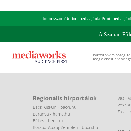
Impresszum
Online médiaajánlat
Print médiaajánl
A Szabad Föl
Portfóliónk minőségi ta
megjelenési lehetőséget
Regionális hírportálok
Vas - v
Veszpr
Bács-Kiskun - baon.hu
Zala - 
Baranya - bama.hu
Békés - beol.hu
Borsod-Abaúj-Zemplén - boon.hu