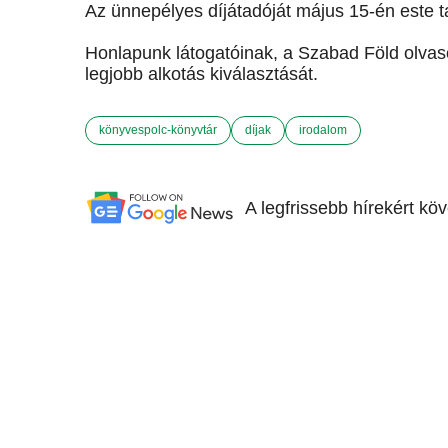
Az ünnepélyes díjátadóját május 15-én este 
Honlapunk látogatóinak, a Szabad Föld olvasó
legjobb alkotás kiválasztását.
könyvespolc-könyvtár
díjak
irodalom
A legfrissebb hírekért kö