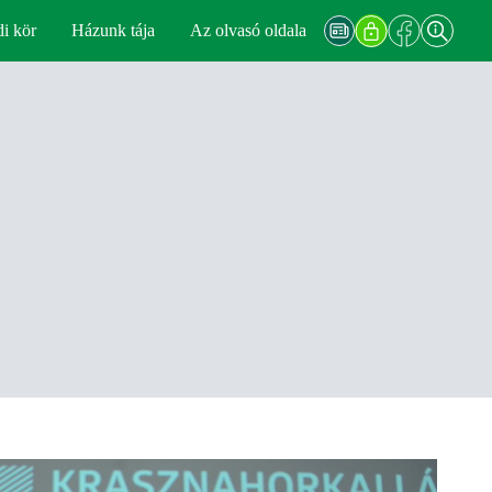
di kör
Házunk tája
Az olvasó oldala