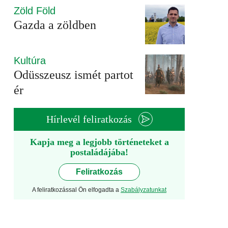
Zöld Föld
Gazda a zöldben
Kultúra
Odüsszeusz ismét partot
ér
Hírlevél feliratkozás
Kapja meg a legjobb történeteket a
postaládájába!
Feliratkozás
A feliratkozással Ön elfogadta a
Szabályzatunkat