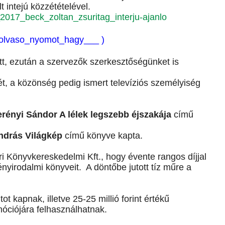
t intejú közzétételével.
j_2017_beck_zoltan_zsuritag_interju-ajanlo
z_olvaso_nyomot_hagy___ )
ött, ezután a szervezők szerkesztőségünket is
tét, a közönség pedig ismert televíziós személyiség
rényi Sándor A lélek legszebb éjszakája
című
ndrás Világkép
című könyve kapta.
ibri Könyvkereskedelmi Kft., hogy évente rangos díjjal
nyirodalmi könyveit. A döntőbe jutott tíz műre a
tot kapnak, illetve 25-25 millió forint értékű
óciójára felhasználhatnak.