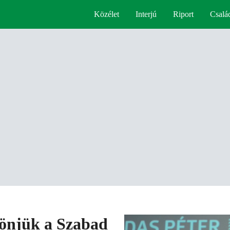
Közélet
Interjú
Riport
Csalá
zönjük a Szabad