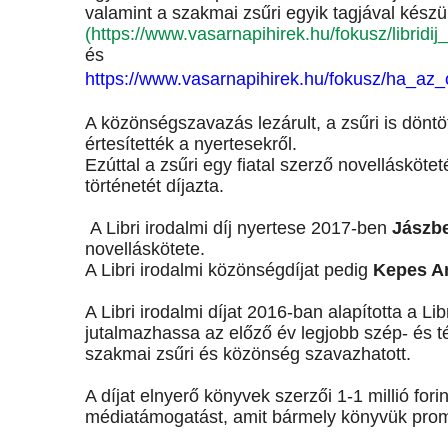
valamint a szakmai zsűri egyik tagjával készül
(https://www.vasarnapihirek.hu/fokusz/libridi
és
https://www.vasarnapihirek.hu/fokusz/ha_a
A közönségszavazás lezárult, a zsűri is dönt
értesítették a nyertesekről.
Ezúttal a zsűri egy fiatal szerző novellásköte
történetét díjazta.
A Libri irodalmi díj nyertese 2017-ben
Jászbe
novelláskötete.
A Libri irodalmi közönségdíjat pedig
Kepes A
A Libri irodalmi díjat 2016-ban alapította a L
jutalmazhassa az előző év legjobb szép- és té
szakmai zsűri és közönség szavazhatott.
A díjat elnyerő könyvek szerzői 1-1 millió forin
médiatámogatást, amit bármely könyvük prom