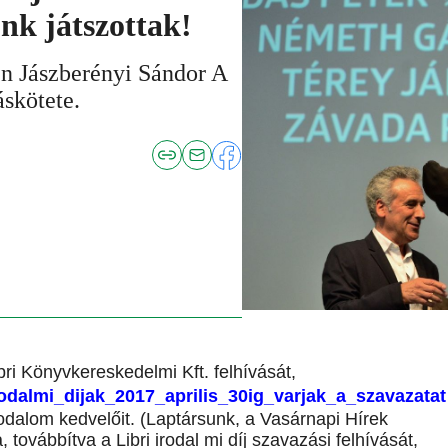
nk játszottak!
en Jászberényi Sándor A
áskötete.
bri Könyvkereskedelmi Kft. felhívását,
irodalmi_dijak_2017_aprilis_30ig_varjak_a_szavazatat
rodalom kedvelőit. (Laptársunk, a Vasárnapi Hírek
továbbítva a Libri irodal mi díj szavazási felhívását,