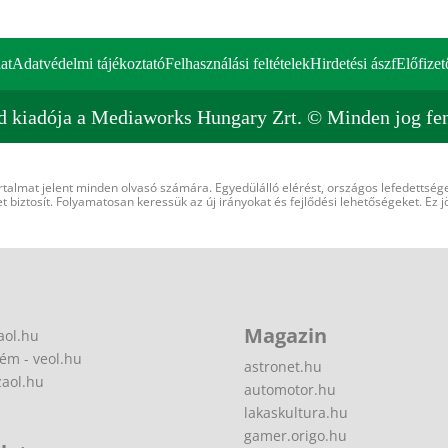
at
Adatvédelmi tájékoztató
Felhasználási feltételek
Hirdetési ászf
Előfizet
d kiadója a Mediaworks Hungary Zrt. © Minden jog fen
rtalmat jelent minden olvasó számára. Egyedülálló elérést, országos lefedettsége
 biztosít. Folyamatosan keressük az új irányokat és fejlődési lehetőségeket. Ez j
Magazin
aol.hu
ém - veol.hu
astronet.hu
zaol.hu
automotor.hu
lakaskultura.hu
gamer.origo.hu