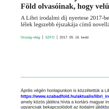
Föld olvasóinak, hogy velü
A Libri irodalmi díj nyertese 2017-b
lélek legszebb éjszakája című novell
Ország-világ
SZFO
2017. 05. 16. kedd
Április végén honlapunkon is közzétettük a Li
https://www.szabadfold.hu/aktualis/libri_
amely közös játékra hívta a kortárs magyar i
ugyancsak bekapcsolódott az itodalmi játékba, 