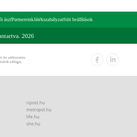
ői ászf
Partnereink
Játékszabályzat
Süti beállítások
ntartva. 2026
t és változatos
övőnk záloga.
ripost.hu
metropol.hu
life.hu
she.hu