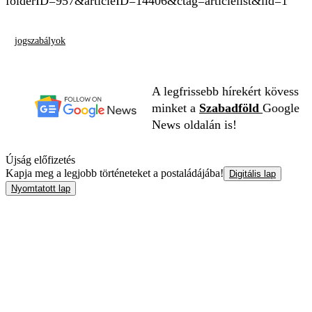
folderID=957&articleID=14406&ctag=articlelist&iid=1
jogszabályok
A legfrissebb hírekért kövess
minket a
Szabadföld
Google
News oldalán is!
Újság előfizetés
Kapja meg a legjobb történeteket a postaládájába!
Digitális lap
Nyomtatott lap