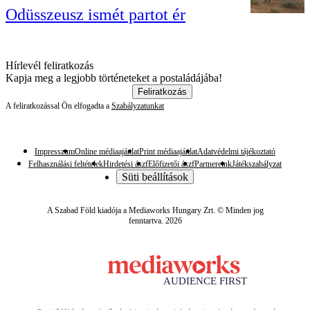
Odüsszeusz ismét partot ér
Hírlevél feliratkozás
Kapja meg a legjobb történeteket a postaládájába!
Feliratkozás
A feliratkozással Ön elfogadta a
Szabályzatunkat
Impresszum
Online médiaajánlat
Print médiaajánlat
Adatvédelmi tájékoztató
Felhasználási feltételek
Hirdetési ászf
Előfizetői ászf
Partnereink
Játékszabályzat
Süti beállítások
A Szabad Föld kiadója a Mediaworks Hungary Zrt. © Minden jog
fenntartva. 2026