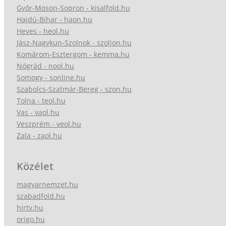
Győr-Moson-Sopron - kisalfold.hu
Hajdú-Bihar - haon.hu
Heves - heol.hu
Jász-Nagykun-Szolnok - szoljon.hu
Komárom-Esztergom - kemma.hu
Nógrád - nool.hu
Somogy - sonline.hu
Szabolcs-Szatmár-Bereg - szon.hu
Tolna - teol.hu
Vas - vaol.hu
Veszprém - veol.hu
Zala - zaol.hu
Közélet
magyarnemzet.hu
szabadfold.hu
hirtv.hu
origo.hu