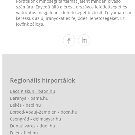
Portfóliónk minőségi tartalmat jelent minden olvasó
számára. Egyedülálló elérést, országos lefedettséget és
változatos megjelenési lehetőséget biztosít. Folyamatosan
keressük az új irányokat és fejlődési lehetőségeket. Ez
jövőnk záloga.
Regionális hírportálok
Bács-Kiskun - baon.hu
Baranya - bama.hu
Békés - beol.hu
Borsod-Abaúj-Zemplén - boon.hu
Csongrád - delmagyar.hu
Dunaújváros - duol.hu
Fejér - feol.hu