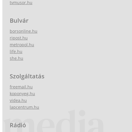
tvmusor.hu
Bulvár
borsonline.hu
ripost.hu
metropol.hu
life.hu
she.hu
Szolgáltatás
freemail.hu
koponyeg.hu
videa.hu
lapcentrum.hu
Rádió