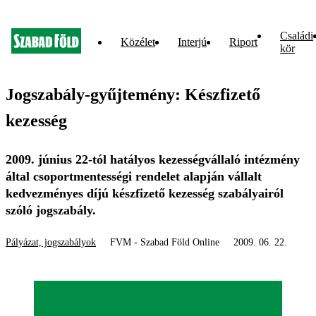
Családi
Közélet
Interjú
Riport
kör
Jogszabály-gyűjtemény: Készfizető
kezesség
2009. június 22-tól hatályos kezességvállaló intézmény
által csoportmentességi rendelet alapján vállalt
kedvezményes díjú készfizető kezesség szabályairól
szóló jogszabály.
Pályázat, jogszabályok
FVM - Szabad Föld Online
2009. 06. 22.