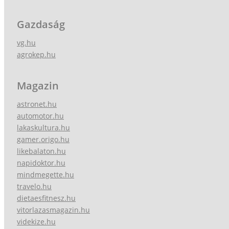
Gazdaság
vg.hu
agrokep.hu
Magazin
astronet.hu
automotor.hu
lakaskultura.hu
gamer.origo.hu
likebalaton.hu
napidoktor.hu
mindmegette.hu
travelo.hu
dietaesfitnesz.hu
vitorlazasmagazin.hu
videkize.hu