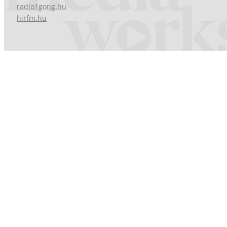
radio1gong.hu
hirfm.hu