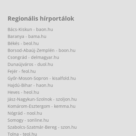
Regionális hírportálok
Bács-Kiskun - baon.hu
Baranya - bama.hu
Békés - beol.hu
Borsod-Abaúj-Zemplén - boon.hu
Csongrád - delmagyar.hu
Dunaújváros - duol.hu
Fejér - feol.hu
Győr-Moson-Sopron - kisalfold.hu
Hajdú-Bihar - haon.hu
Heves - heol.hu
Jász-Nagykun-Szolnok - szoljon.hu
Komárom-Esztergom - kemma.hu
Nógrád - nool.hu
Somogy - sonline.hu
Szabolcs-Szatmár-Bereg - szon.hu
Tolna - teol.hu