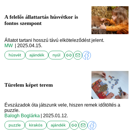
A felelős állattartás húsvétkor is
fontos szempont
Állatot tartani hosszú távú elköteleződést jelent.
MW
| 2025.04.15.
húsvét
ajándék
nyúl
Türelem képet terem
Évszázadok óta játszunk vele, hiszen remek időtöltés a
puzzle.
Balogh Boglárka
| 2025.01.12.
puzzle
kirakós
ajándék