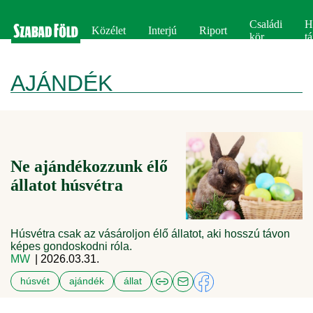
Családi
H
Közélet
Interjú
Riport
kör
tá
AJÁNDÉK
Ne ajándékozzunk élő
állatot húsvétra
Húsvétra csak az vásároljon élő állatot, aki hosszú távon
képes gondoskodni róla.
MW
| 2026.03.31.
húsvét
ajándék
állat