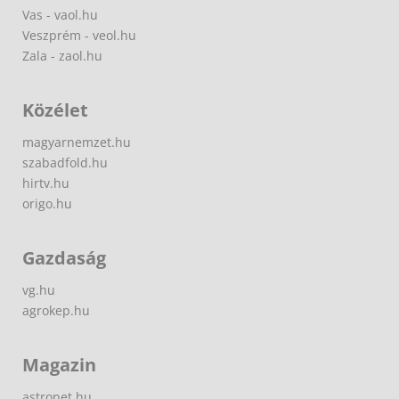
Vas - vaol.hu
Veszprém - veol.hu
Zala - zaol.hu
Közélet
magyarnemzet.hu
szabadfold.hu
hirtv.hu
origo.hu
Gazdaság
vg.hu
agrokep.hu
Magazin
astronet.hu