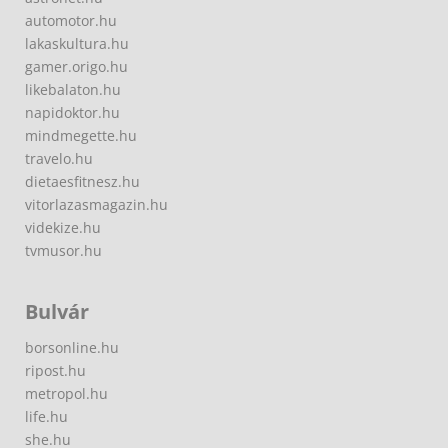
automotor.hu
lakaskultura.hu
gamer.origo.hu
likebalaton.hu
napidoktor.hu
mindmegette.hu
travelo.hu
dietaesfitnesz.hu
vitorlazasmagazin.hu
videkize.hu
tvmusor.hu
Bulvár
borsonline.hu
ripost.hu
metropol.hu
life.hu
she.hu