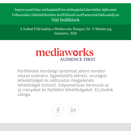
Impresszum
Online médiaajánlat
Print médiaajánlat
Adatvédelmi tájékoztató
Felhasználási feltételek
Hirdetési ászf
Előfizetői ászf
Partnereink
Játékszabályzat
Süti beállítások
A Szabad Föld kiadója a Mediaworks Hungary Zrt. © Minden jog
fenntartva. 2026
Portfóliónk minőségi tartalmat jelent minden
olvasó számára. Egyedülálló elérést, országos
lefedettséget és változatos megjelenési
lehetőséget biztosít. Folyamatosan keressük az
új irányokat és fejlődési lehetőségeket. Ez jövőnk
záloga.