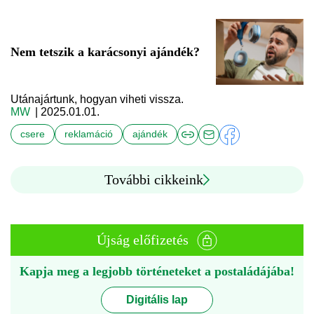
Nem tetszik a karácsonyi ajándék?
Utánajártunk, hogyan viheti vissza.
MW
| 2025.01.01.
csere
reklamáció
ajándék
További cikkeink
Újság előfizetés
Kapja meg a legjobb történeteket a postaládájába!
Digitális lap