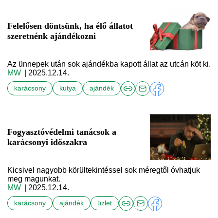
Felelősen döntsünk, ha élő állatot
szeretnénk ajándékozni
Az ünnepek után sok ajándékba kapott állat az utcán köt ki.
MW
| 2025.12.14.
karácsony
kutya
ajándék
Fogyasztóvédelmi tanácsok a
karácsonyi időszakra
Kicsivel nagyobb körültekintéssel sok méregtől óvhatjuk
meg magunkat.
MW
| 2025.12.14.
karácsony
ajándék
üzlet