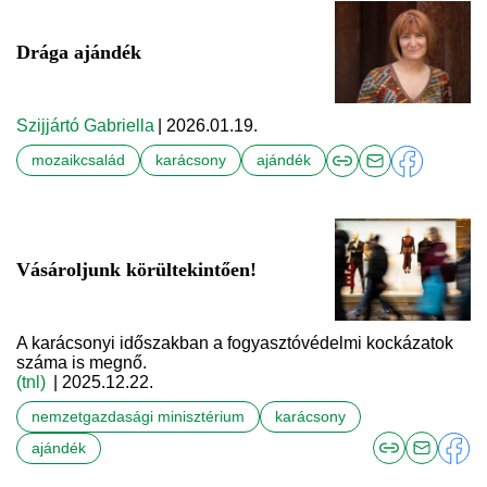
Drága ajándék
Szijjártó Gabriella
| 2026.01.19.
mozaikcsalád
karácsony
ajándék
Vásároljunk körültekintően!
A karácsonyi időszakban a fogyasztóvédelmi kockázatok
száma is megnő.
(tnl)
| 2025.12.22.
nemzetgazdasági minisztérium
karácsony
ajándék