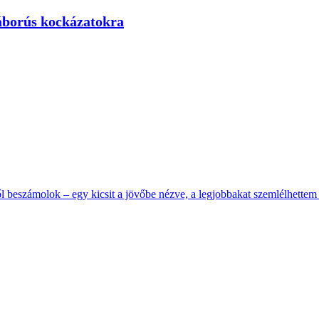
háborús kockázatokra
l beszámolok – egy kicsit a jövőbe nézve, a legjobbakat szemlélhettem