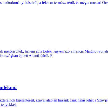
s hadtudományi írásairól, a félelem természetéről, és még a mostari Ör
k megkerülték, hanem át is törték, legyen szó a francia Maginot-vonalró
országban épített Atlanti-falról. E
 emlékmű
terelnök kijelentéseit, szavai alapján hazánk csak hálás lehet a Szovjet
 tényekkel.