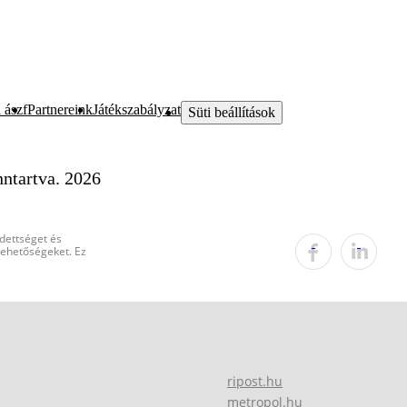
 ászf
Partnereink
Játékszabályzat
Süti beállítások
ntartva. 2026
edettséget és
 lehetőségeket. Ez
ripost.hu
metropol.hu