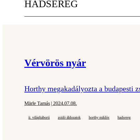
HADSEREG
Vérvörös nyár
Horthy megakadályozta a budapesti zs
Märle Tamás
| 2024.07.08.
ii. világháború
zsidó áldozatok
horthy miklós
hadsereg