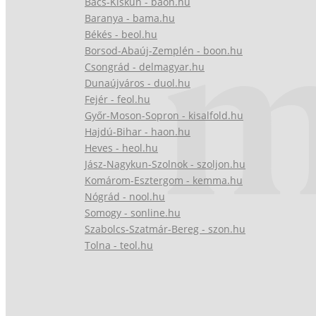
Bács-Kiskun - baon.hu
Baranya - bama.hu
Békés - beol.hu
Borsod-Abaúj-Zemplén - boon.hu
Csongrád - delmagyar.hu
Dunaújváros - duol.hu
Fejér - feol.hu
Győr-Moson-Sopron - kisalfold.hu
Hajdú-Bihar - haon.hu
Heves - heol.hu
Jász-Nagykun-Szolnok - szoljon.hu
Komárom-Esztergom - kemma.hu
Nógrád - nool.hu
Somogy - sonline.hu
Szabolcs-Szatmár-Bereg - szon.hu
Tolna - teol.hu