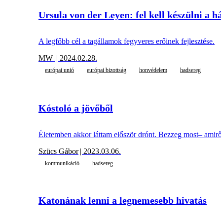
Ursula von der Leyen: fel kell készülni a 
A legfőbb cél a tagállamok fegyveres erőinek fejlesztése.
MW
| 2024.02.28.
európai unió
európai bizottság
honvédelem
hadsereg
Kóstoló a jövőből
Életemben akkor láttam először drónt. Bezzeg most– amirő
Szücs Gábor
| 2023.03.06.
kommunikáció
hadsereg
Katonának lenni a legnemesebb hivatás