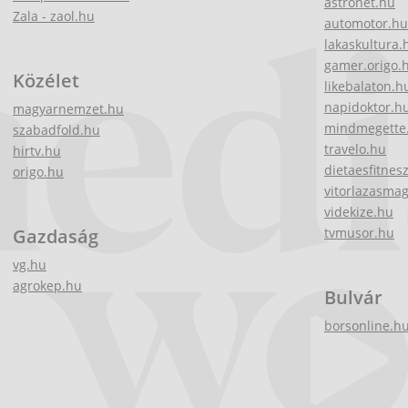
astronet.hu
Zala - zaol.hu
automotor.hu
lakaskultura.
gamer.origo.
Közélet
likebalaton.h
napidoktor.h
magyarnemzet.hu
mindmegette
szabadfold.hu
travelo.hu
hirtv.hu
dietaesfitnes
origo.hu
vitorlazasma
videkize.hu
Gazdaság
tvmusor.hu
vg.hu
agrokep.hu
Bulvár
borsonline.h