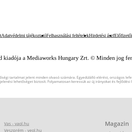
t
Adatvédelmi tájékoztató
Felhasználási feltételek
Hirdetési ászf
Előfizetői
d kiadója a Mediaworks Hungary Zrt. © Minden jog fen
őségi tartalmat jelent minden olvasó számára. Egyedülálló elérést, országos lef
elenési lehetőséget biztosít. Folyamatosan keressük az új irányokat és fejlődési
Magazin
Vas - vaol.hu
Veszprém - veol.hu