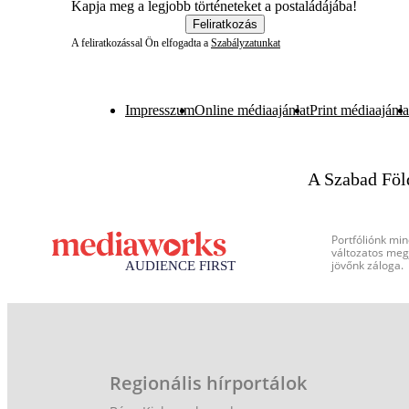
Kapja meg a legjobb történeteket a postaládájába!
Feliratkozás
A feliratkozással Ön elfogadta a
Szabályzatunkat
Impresszum
Online médiaajánlat
Print médiaajánla
A Szabad Föl
Portfóliónk min
változatos megj
jövőnk záloga.
Regionális hírportálok