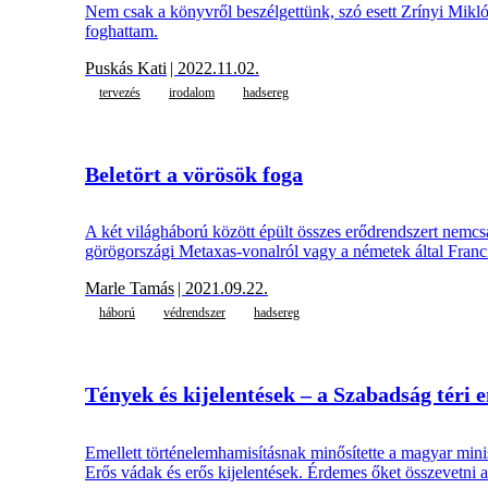
Nem csak a könyvről beszélgettünk, szó esett Zrínyi Mikló
foghattam.
Puskás Kati
| 2022.11.02.
tervezés
irodalom
hadsereg
Beletört a vörösök foga
A két világháború között épült összes erődrendszert nemcsa
görögországi Metaxas-vonalról vagy a németek által Francia
Marle Tamás
| 2021.09.22.
háború
védrendszer
hadsereg
Tények és kijelentések – a Szabadság téri
Emellett történelemhamisításnak minősítette a magyar minisz
Erős vádak és erős kijelentések. Érdemes őket összevetni a