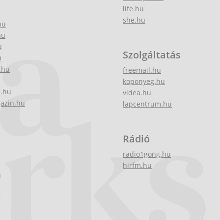
life.hu
she.hu
hu
hu
u
Szolgáltatás
u
.hu
freemail.hu
koponyeg.hu
z.hu
videa.hu
gazin.hu
lapcentrum.hu
Rádió
radio1gong.hu
hirfm.hu
u