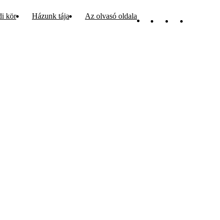
di kör
Házunk tája
Az olvasó oldala