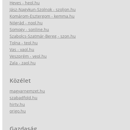
Heves - heol.hu
Jász-Nagykun-Szolnok - szoljon.hu
Komárom-Esztergom - kemma.hu
Nógrád - nool.hu
Somogy - sonline.hu
Szabolcs-Szatmár-Bereg - szon.hu
Tolna - teol.hu
Vas - vaol.hu
Veszprém - veol.hu
Zala - zaol.hu
Közélet
magyarnemzet.hu
szabadfold.hu
hirtv.hu
origo.hu
Gazdaság