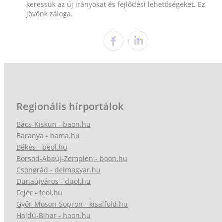
keressük az új irányokat és fejlődési lehetőségeket. Ez
jövőnk záloga.
Regionális hírportálok
Bács-Kiskun - baon.hu
Baranya - bama.hu
Békés - beol.hu
Borsod-Abaúj-Zemplén - boon.hu
Csongrád - delmagyar.hu
Dunaújváros - duol.hu
Fejér - feol.hu
Győr-Moson-Sopron - kisalfold.hu
Hajdú-Bihar - haon.hu