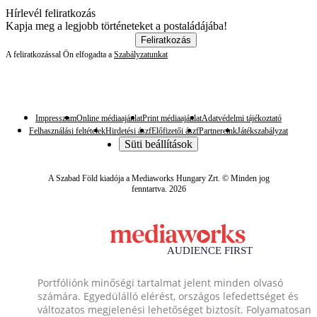
Hírlevél feliratkozás
Kapja meg a legjobb történeteket a postaládájába!
Feliratkozás
A feliratkozással Ön elfogadta a
Szabályzatunkat
Impresszum
Online médiaajánlat
Print médiaajánlat
Adatvédelmi tájékoztató
Felhasználási feltételek
Hirdetési ászf
Előfizetői ászf
Partnereink
Játékszabályzat
Süti beállítások
A Szabad Föld kiadója a Mediaworks Hungary Zrt. © Minden jog
fenntartva. 2026
Portfóliónk minőségi tartalmat jelent minden olvasó
számára. Egyedülálló elérést, országos lefedettséget és
változatos megjelenési lehetőséget biztosít. Folyamatosan