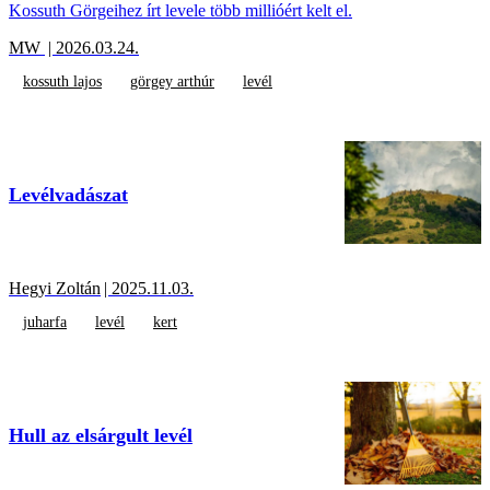
Kossuth Görgeihez írt levele több millióért kelt el.
MW
| 2026.03.24.
kossuth lajos
görgey arthúr
levél
Levélvadászat
Hegyi Zoltán
| 2025.11.03.
juharfa
levél
kert
Hull az elsárgult levél