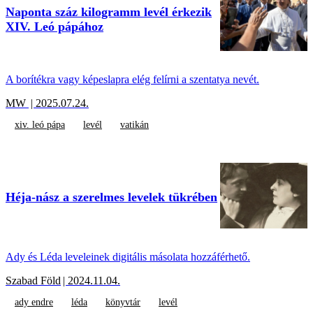
Naponta száz kilogramm levél érkezik
XIV. Leó pápához
A borítékra vagy képeslapra elég felírni a szentatya nevét.
MW
| 2025.07.24.
xiv. leó pápa
levél
vatikán
Héja-nász a szerelmes levelek tükrében
Ady és Léda leveleinek digitális másolata hozzáférhető.
Szabad Föld
| 2024.11.04.
ady endre
léda
könyvtár
levél