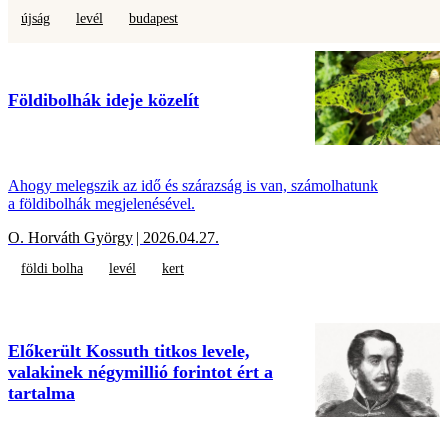
újság
levél
budapest
Földibolhák ideje közelít
Ahogy melegszik az idő és szárazság is van, számolhatunk
a földibolhák megjelenésével.
O. Horváth György
| 2026.04.27.
földi bolha
levél
kert
Előkerült Kossuth titkos levele,
valakinek négymillió forintot ért a
tartalma