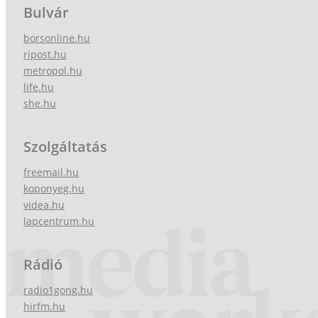
Bulvár
borsonline.hu
ripost.hu
metropol.hu
life.hu
she.hu
Szolgáltatás
freemail.hu
koponyeg.hu
videa.hu
lapcentrum.hu
Rádió
radio1gong.hu
hirfm.hu