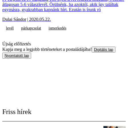
átlagosan 5-6 válaszlevél. Örülnénk, ha azoktól, akik így találtak
egymásra, gyakrabban kapnánk hírt. Ezután is írunk ró
Dulai Sándor
| 2020.05.22.
levél
párkapcsolat
ismerkedés
Újság előfizetés
Kapja meg a legjobb történeteket a postaládájába!
Digitális lap
Nyomtatott lap
Friss hírek