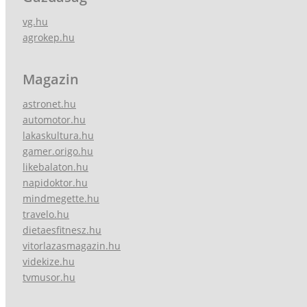
vg.hu
agrokep.hu
Magazin
astronet.hu
automotor.hu
lakaskultura.hu
gamer.origo.hu
likebalaton.hu
napidoktor.hu
mindmegette.hu
travelo.hu
dietaesfitnesz.hu
vitorlazasmagazin.hu
videkize.hu
tvmusor.hu