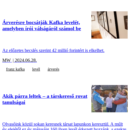
Árverésre bocsátják Kafka levelét,
amelyben írói válságáról számol be
Az előzetes becslés szerint 42 millió forintért is elkelhet.
MW
| 2024.06.28.
franz kafka
levél
árverés
Akik párra leltek – a társkereső rovat
tanulságai
Olvasóink közül sokan keresnek társat lapunkon keresztül. A múlt
év elejétől ez év májusáig 160 ilyen levél érkezett hozzánk, s ezekre