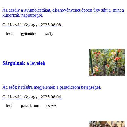
Az aszály a gyümölcsfákat, dísznövényeket éppen úgy sújtja, mint a
kukoricát, napraforgót.
O. Horváth György
| 2025.08.08.
levél
gyümölcs
aszály
Sárgulnak a levelek
Az esők hatására megjelentek a paradicsom betegségei.
O. Horváth György
| 2025.08.04.
levél
paradicsom
esőzés