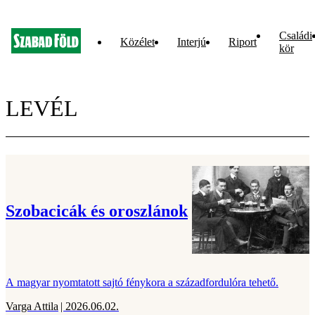
Családi
Közélet
Interjú
Riport
kör
LEVÉL
Szobacicák és oroszlánok
A magyar nyomtatott sajtó fénykora a századfordulóra tehető.
Varga Attila
| 2026.06.02.