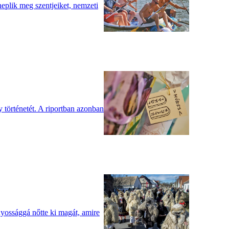
eplik meg szentjeiket, nemzeti
 történetét. A riportban azonban
nyossággá nőtte ki magát, amire