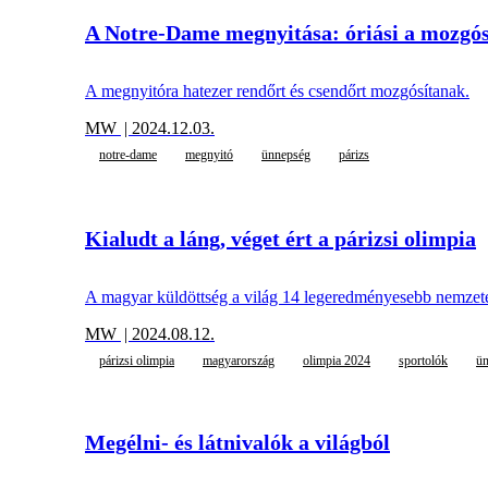
A Notre-Dame megnyitása: óriási a mozgós
A megnyitóra hatezer rendőrt és csendőrt mozgósítanak.
MW
| 2024.12.03.
notre-dame
megnyitó
ünnepség
párizs
Kialudt a láng, véget ért a párizsi olimpia
A magyar küldöttség a világ 14 legeredményesebb nemzete
MW
| 2024.08.12.
párizsi olimpia
magyarország
olimpia 2024
sportolók
ü
Megélni- és látnivalók a világból