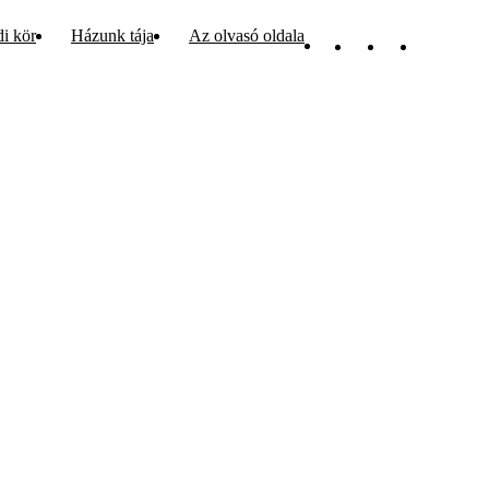
di kör
Házunk tája
Az olvasó oldala