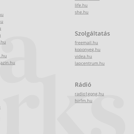
life.hu
she.hu
hu
hu
u
Szolgáltatás
u
.hu
freemail.hu
koponyeg.hu
z.hu
videa.hu
gazin.hu
lapcentrum.hu
Rádió
radio1gong.hu
hirfm.hu
u