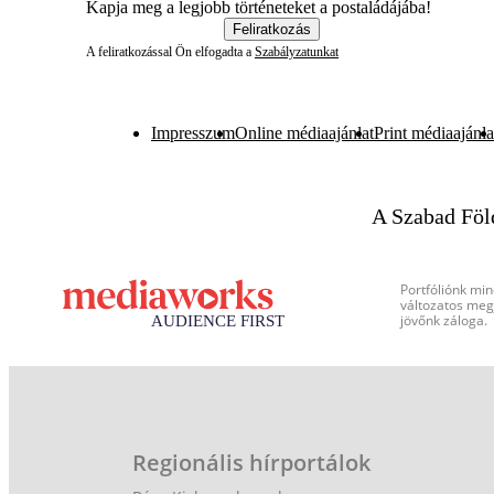
Kapja meg a legjobb történeteket a postaládájába!
Feliratkozás
A feliratkozással Ön elfogadta a
Szabályzatunkat
Impresszum
Online médiaajánlat
Print médiaajánla
A Szabad Föl
Portfóliónk min
változatos megj
jövőnk záloga.
Regionális hírportálok