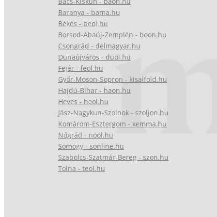
Bács-Kiskun - baon.hu
Baranya - bama.hu
Békés - beol.hu
Borsod-Abaúj-Zemplén - boon.hu
Csongrád - delmagyar.hu
Dunaújváros - duol.hu
Fejér - feol.hu
Győr-Moson-Sopron - kisalfold.hu
Hajdú-Bihar - haon.hu
Heves - heol.hu
Jász-Nagykun-Szolnok - szoljon.hu
Komárom-Esztergom - kemma.hu
Nógrád - nool.hu
Somogy - sonline.hu
Szabolcs-Szatmár-Bereg - szon.hu
Tolna - teol.hu