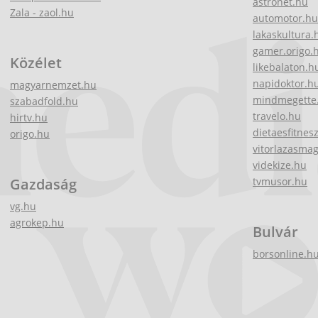
astronet.hu
Zala - zaol.hu
automotor.hu
lakaskultura.
gamer.origo.
Közélet
likebalaton.h
napidoktor.h
magyarnemzet.hu
mindmegette
szabadfold.hu
travelo.hu
hirtv.hu
dietaesfitnes
origo.hu
vitorlazasma
videkize.hu
Gazdaság
tvmusor.hu
vg.hu
agrokep.hu
Bulvár
borsonline.h