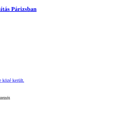
ítás Párizsban
 közé került.
nnepség