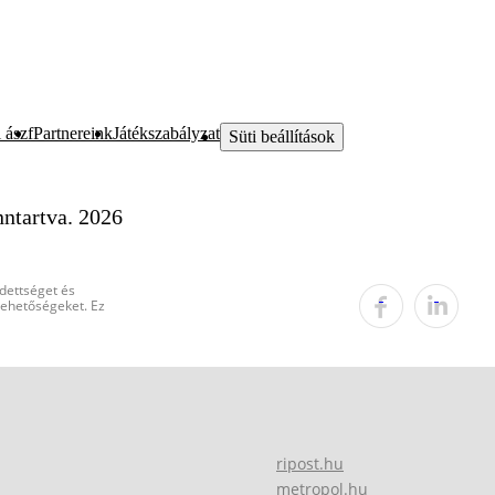
 ászf
Partnereink
Játékszabályzat
Süti beállítások
ntartva. 2026
edettséget és
 lehetőségeket. Ez
ripost.hu
metropol.hu