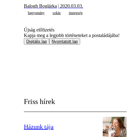
Balogh Boglárka
| 2020.03.03.
hagyomány
sokác
ünnepség
Újság előfizetés
Kapja meg a legjobb történeteket a postaládájába!
Digitális lap
Nyomtatott lap
Friss hírek
Házunk tája