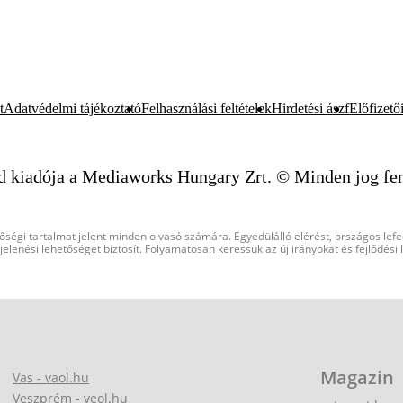
t
Adatvédelmi tájékoztató
Felhasználási feltételek
Hirdetési ászf
Előfizetői
d kiadója a Mediaworks Hungary Zrt. © Minden jog fen
őségi tartalmat jelent minden olvasó számára. Egyedülálló elérést, országos lef
elenési lehetőséget biztosít. Folyamatosan keressük az új irányokat és fejlődési
Magazin
Vas - vaol.hu
Veszprém - veol.hu