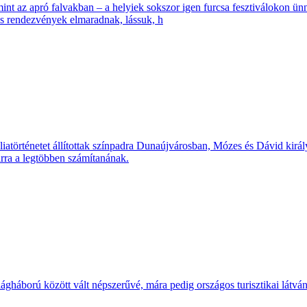
t az apró falvakban – a helyiek sokszor igen furcsa fesztiválokon ünn
ges rendezvények elmaradnak, lássuk, h
iatörténetet állítottak színpadra Dunaújvárosban, Mózes és Dávid király
arra a legtöbben számítanának.
ágháború között vált népszerűvé, mára pedig országos turisztikai látvá