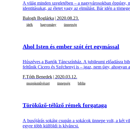
A világ minden szegletében – a nagyvárosokban éppúgy, min
identitásukat, az életet vagy az elmúlást. Bár idén a töme
Balogh Boglárka
| 2020.08.23.
játék
hagyomány
ünnepség
Ahol Isten és ember szót ért egymással
Húszéves a Bartók Táncszínház. A jubileumi előadásra bibl
feltűnik Cicero és Széchenyi is – igaz, nem úgy, ahogyan 
F.Tóth Benedek
| 2020.03.12.
mozgásművészet
ünnepség
biblia
Törökűző-télűző rémek forgataga
A busójárás sokáig csupán a sokácok ünnepe volt, a két vil
egyre több külföldi is kíváncsi.