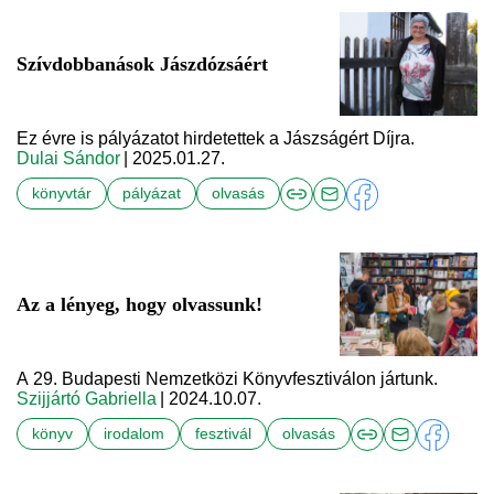
Szívdobbanások Jászdózsáért
Ez évre is pályázatot hirdetettek a Jászságért Díjra.
Dulai Sándor
| 2025.01.27.
könyvtár
pályázat
olvasás
Az a lényeg, hogy olvassunk!
A 29. Budapesti Nemzetközi Könyvfesztiválon jártunk.
Szijjártó Gabriella
| 2024.10.07.
könyv
irodalom
fesztivál
olvasás