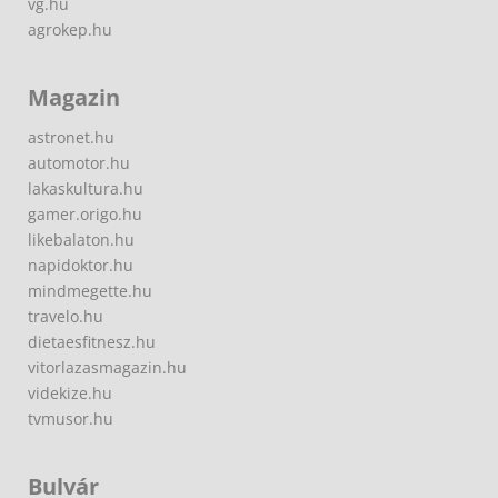
vg.hu
agrokep.hu
Magazin
astronet.hu
automotor.hu
lakaskultura.hu
gamer.origo.hu
likebalaton.hu
napidoktor.hu
mindmegette.hu
travelo.hu
dietaesfitnesz.hu
vitorlazasmagazin.hu
videkize.hu
tvmusor.hu
Bulvár