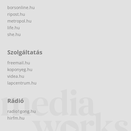
borsonline.hu
ripost.hu
metropol.hu
life.hu
she.hu
Szolgáltatás
freemail.hu
koponyeg.hu
videa.hu
lapcentrum.hu
Rádió
radio1gong.hu
hirfm.hu