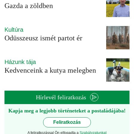
Gazda a zöldben
Kultúra
Odüsszeusz ismét partot ér
Házunk tája
Kedvenceink a kutya melegben
Hírlevél feliratkozás
Kapja meg a legjobb történeteket a postaládájába!
Feliratkozás
A feliratkozással Ön elfogadta a
Szabályzatunkat