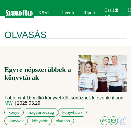
Családi
H
Közélet
Interjú
Riport
kör
tá
OLVASÁS
Egyre népszerűbbek a
könyvtárak
Több mint 16 millió könyvet kölcsönöznek ki évente itthon.
MW
| 2025.03.29.
könyv
magyarország
könyvtárak
könyvek
könyvtár
olvasás