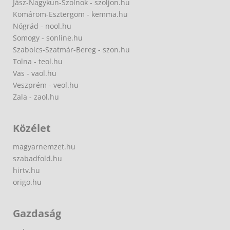
Jász-Nagykun-Szolnok - szoljon.hu
Komárom-Esztergom - kemma.hu
Nógrád - nool.hu
Somogy - sonline.hu
Szabolcs-Szatmár-Bereg - szon.hu
Tolna - teol.hu
Vas - vaol.hu
Veszprém - veol.hu
Zala - zaol.hu
Közélet
magyarnemzet.hu
szabadfold.hu
hirtv.hu
origo.hu
Gazdaság