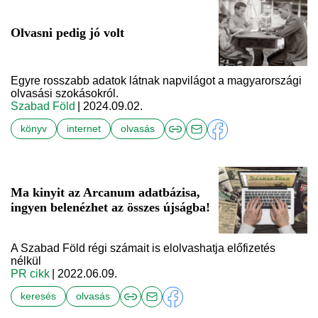
Olvasni pedig jó volt
Egyre rosszabb adatok látnak napvilágot a magyarországi
olvasási szokásokról.
Szabad Föld
| 2024.09.02.
könyv
internet
olvasás
Ma kinyit az Arcanum adatbázisa,
ingyen belenézhet az összes újságba!
A Szabad Föld régi számait is elolvashatja előfizetés
nélkül
PR cikk
| 2022.06.09.
keresés
olvasás