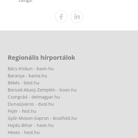
záloga.
Regionális hírportálok
Bács-Kiskun - baon.hu
Baranya - bama.hu
Békés - beol.hu
Borsod-Abaúj-Zemplén - boon.hu
Csongrád - delmagyar.hu
Dunaújváros - duol.hu
Fejér - feol.hu
Győr-Moson-Sopron - kisalfold.hu
Hajdú-Bihar - haon.hu
Heves - heol.hu