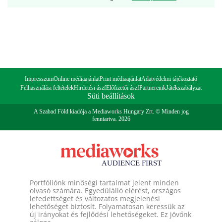
Impresszum
Online médiaajánlat
Print médiaajánlat
Adatvédelmi tájékoztató
Felhasználási feltételek
Hirdetési ászf
Előfizetői ászf
Partnereink
Játékszabályzat
Süti beállítások
A Szabad Föld kiadója a Mediaworks Hungary Zrt. © Minden jog
fenntartva. 2026
Portfóliónk minőségi tartalmat jelent minden
olvasó számára. Egyedülálló elérést, országos
lefedettséget és változatos megjelenési
lehetőséget biztosít. Folyamatosan keressük az
új irányokat és fejlődési lehetőségeket. Ez jövőnk