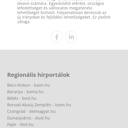
olvasó számára. Egyedülálló elérést, országos
lefedettséget és változatos megjelenési
lehetőséget biztosít. Folyamatosan keressük az
új irányokat és fejlődési lehetőségeket. Ez jövőnk
záloga.
Regionális hírportálok
Bács-Kiskun - baon.hu
Baranya - bama.hu
Békés - beol.hu
Borsod-Abaúj-Zemplén - boon.hu
Csongrád - delmagyar.hu
Dunaújváros - duol.hu
Fejér - feol.hu