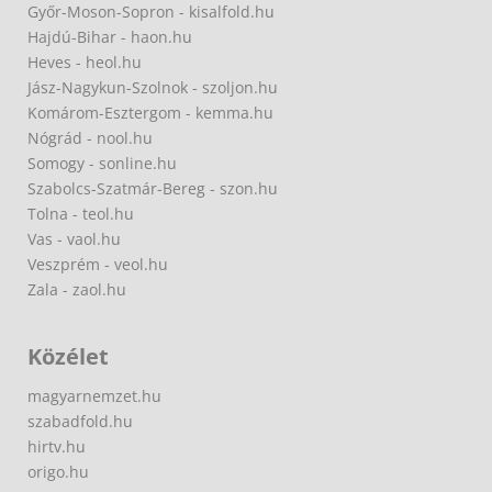
Győr-Moson-Sopron - kisalfold.hu
Hajdú-Bihar - haon.hu
Heves - heol.hu
Jász-Nagykun-Szolnok - szoljon.hu
Komárom-Esztergom - kemma.hu
Nógrád - nool.hu
Somogy - sonline.hu
Szabolcs-Szatmár-Bereg - szon.hu
Tolna - teol.hu
Vas - vaol.hu
Veszprém - veol.hu
Zala - zaol.hu
Közélet
magyarnemzet.hu
szabadfold.hu
hirtv.hu
origo.hu