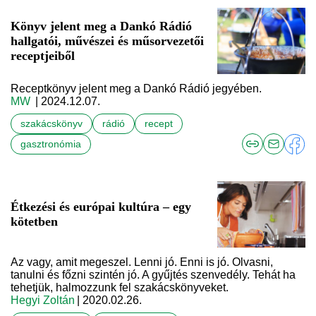
Könyv jelent meg a Dankó Rádió
hallgatói, művészei és műsorvezetői
receptjeiből
Receptkönyv jelent meg a Dankó Rádió jegyében.
MW
| 2024.12.07.
szakácskönyv
rádió
recept
gasztronómia
Étkezési és európai kultúra – egy
kötetben
Az vagy, amit megeszel. Lenni jó. Enni is jó. Olvasni,
tanulni és főzni szintén jó. A gyűjtés szenvedély. Tehát ha
tehetjük, halmozzunk fel szakácskönyveket.
Hegyi Zoltán
| 2020.02.26.