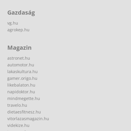
Gazdaság
vg.hu
agrokep.hu
Magazin
astronet.hu
automotor.hu
lakaskultura.hu
gamer.origo.hu
likebalaton.hu
napidoktor.hu
mindmegette.hu
travelo.hu
dietaesfitnesz.hu
vitorlazasmagazin.hu
videkize.hu