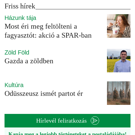
Friss hírek
Házunk tája
Most éri meg feltölteni a
fagyasztót: akció a SPAR-ban
Zöld Föld
Gazda a zöldben
Kultúra
Odüsszeusz ismét partot ér
Hírlevél feliratkozás
Kapja meg a legjobb történeteket a postaládájába!