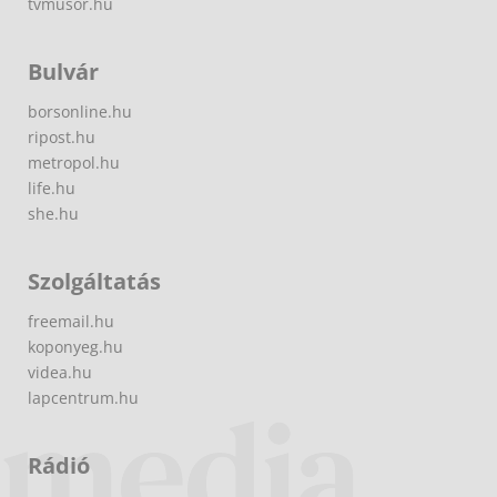
tvmusor.hu
Bulvár
borsonline.hu
ripost.hu
metropol.hu
life.hu
she.hu
Szolgáltatás
freemail.hu
koponyeg.hu
videa.hu
lapcentrum.hu
Rádió