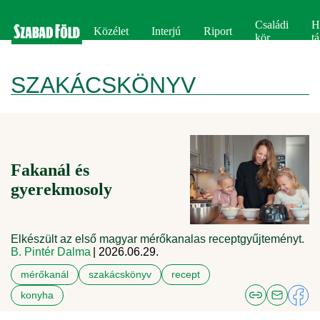
Családi
H
Közélet
Interjú
Riport
kör
tá
SZAKÁCSKÖNYV
Fakanál és
gyerekmosoly
Elkészült az első magyar mérőkanalas receptgyűjteményt.
B. Pintér Dalma
| 2026.06.29.
mérőkanál
szakácskönyv
recept
konyha