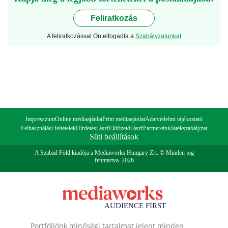
Feliratkozás
A feliratkozással Ön elfogadta a
Szabályzatunkat
Impresszum
Online médiaajánlat
Print médiaajánlat
Adatvédelmi tájékoztató
Felhasználási feltételek
Hirdetési ászf
Előfizetői ászf
Partnereink
Játékszabályzat
Süti beállítások
A Szabad Föld kiadója a Mediaworks Hungary Zrt. © Minden jog
fenntartva. 2026
Portfóliónk minőségi tartalmat jelent minden