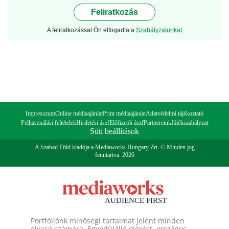
Feliratkozás
A feliratkozással Ön elfogadta a
Szabályzatunkat
Impresszum
Online médiaajánlat
Print médiaajánlat
Adatvédelmi tájékoztató
Felhasználási feltételek
Hirdetési ászf
Előfizetői ászf
Partnereink
Játékszabályzat
Süti beállítások
A Szabad Föld kiadója a Mediaworks Hungary Zrt. © Minden jog
fenntartva. 2026
Portfóliónk minőségi tartalmat jelent minden
olvasó számára. Egyedülálló elérést, országos