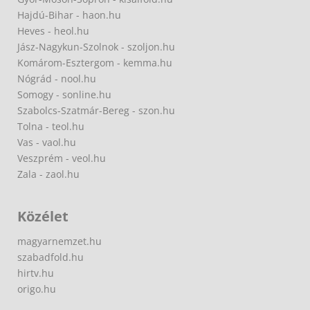
Hajdú-Bihar - haon.hu
Heves - heol.hu
Jász-Nagykun-Szolnok - szoljon.hu
Komárom-Esztergom - kemma.hu
Nógrád - nool.hu
Somogy - sonline.hu
Szabolcs-Szatmár-Bereg - szon.hu
Tolna - teol.hu
Vas - vaol.hu
Veszprém - veol.hu
Zala - zaol.hu
Közélet
magyarnemzet.hu
szabadfold.hu
hirtv.hu
origo.hu