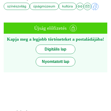
színészvilág
újságmúzeum
kultúra
Újság előfizetés
Kapja meg a legjobb történeteket a postaládájába!
Digitális lap
Nyomtatott lap