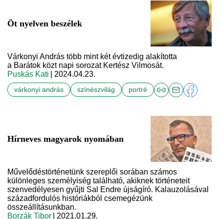
Öt nyelven beszélek
Várkonyi András több mint két évtizedig alakította
a Barátok közt napi sorozat Kertész Vilmosát.
Puskás Kati
| 2024.04.23.
várkonyi andrás
színészvilág
portré
Hírneves magyarok nyomában
Művelődéstörténetünk szereplői sorában számos
különleges személyiség található, akiknek történeteit
szenvedélyesen gyűjti Sal Endre újságíró. Kalauzolásával
századfordulós históriákból csemegézünk
összeállításunkban.
Borzák Tibor
| 2021.01.29.