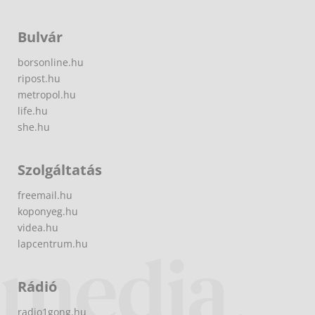
Bulvár
borsonline.hu
ripost.hu
metropol.hu
life.hu
she.hu
Szolgáltatás
freemail.hu
koponyeg.hu
videa.hu
lapcentrum.hu
Rádió
radio1gong.hu