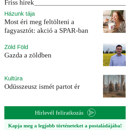
Friss hírek
Házunk tája
Most éri meg feltölteni a
fagyasztót: akció a SPAR-ban
Zöld Föld
Gazda a zöldben
Kultúra
Odüsszeusz ismét partot ér
Hírlevél feliratkozás
Kapja meg a legjobb történeteket a postaládájába!