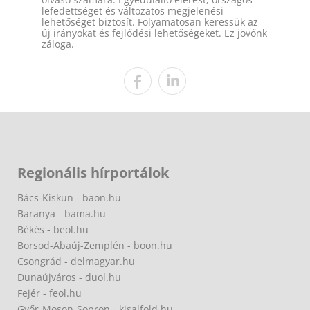
lefedettséget és változatos megjelenési
lehetőséget biztosít. Folyamatosan keressük az
új irányokat és fejlődési lehetőségeket. Ez jövőnk
záloga.
Regionális hírportálok
Bács-Kiskun - baon.hu
Baranya - bama.hu
Békés - beol.hu
Borsod-Abaúj-Zemplén - boon.hu
Csongrád - delmagyar.hu
Dunaújváros - duol.hu
Fejér - feol.hu
Győr-Moson-Sopron - kisalfold.hu