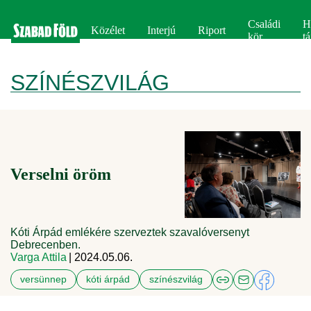
Családi
H
Közélet
Interjú
Riport
kör
tá
SZÍNÉSZVILÁG
Verselni öröm
Kóti Árpád emlékére szerveztek szavalóversenyt
Debrecenben.
Varga Attila
| 2024.05.06.
versünnep
kóti árpád
színészvilág