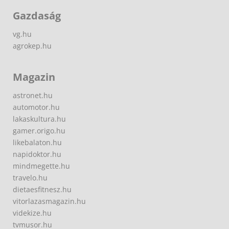
Gazdaság
vg.hu
agrokep.hu
Magazin
astronet.hu
automotor.hu
lakaskultura.hu
gamer.origo.hu
likebalaton.hu
napidoktor.hu
mindmegette.hu
travelo.hu
dietaesfitnesz.hu
vitorlazasmagazin.hu
videkize.hu
tvmusor.hu