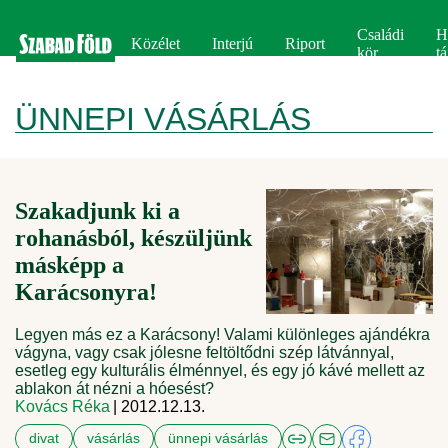
Családi
H
Közélet
Interjú
Riport
kör
tá
ÜNNEPI VÁSÁRLÁS
Szakadjunk ki a
rohanásból, készüljünk
másképp a
Karácsonyra!
Legyen más ez a Karácsony! Valami különleges ajándékra
vágyna, vagy csak jólesne feltöltődni szép látvánnyal,
esetleg egy kulturális élménnyel, és egy jó kávé mellett az
ablakon át nézni a hóesést?
Kovács Réka
| 2012.12.13.
divat
vásárlás
ünnepi vásárlás