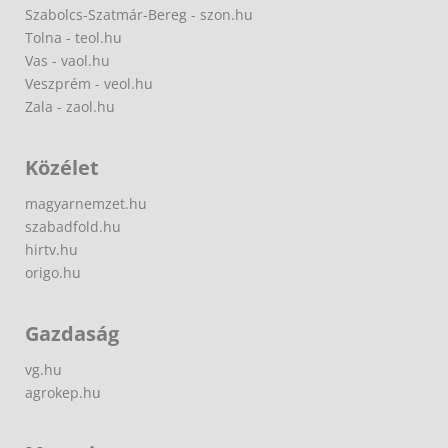
Szabolcs-Szatmár-Bereg - szon.hu
Tolna - teol.hu
Vas - vaol.hu
Veszprém - veol.hu
Zala - zaol.hu
Közélet
magyarnemzet.hu
szabadfold.hu
hirtv.hu
origo.hu
Gazdaság
vg.hu
agrokep.hu