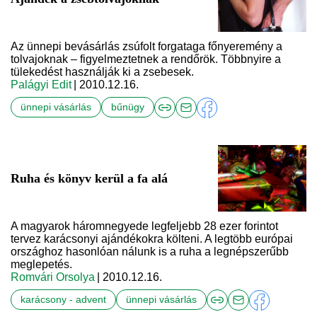
Az ünnepi bevásárlás zsúfolt forgataga főnyeremény a
tolvajoknak – figyelmeztetnek a rendőrök. Többnyire a
tülekedést használják ki a zsebesek.
Palágyi Edit
| 2010.12.16.
ünnepi vásárlás
bűnügy
Ruha és könyv kerül a fa alá
A magyarok háromnegyede legfeljebb 28 ezer forintot
tervez karácsonyi ajándékokra költeni. A legtöbb európai
országhoz hasonlóan nálunk is a ruha a legnépszerűbb
meglepetés.
Romvári Orsolya
| 2010.12.16.
karácsony - advent
ünnepi vásárlás