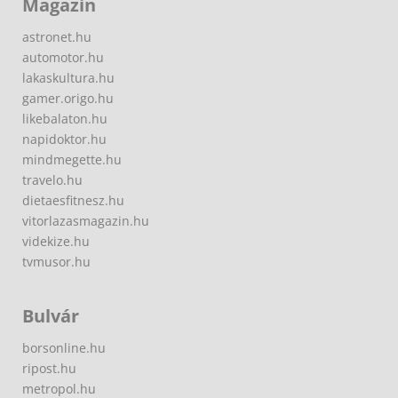
Magazin
astronet.hu
automotor.hu
lakaskultura.hu
gamer.origo.hu
likebalaton.hu
napidoktor.hu
mindmegette.hu
travelo.hu
dietaesfitnesz.hu
vitorlazasmagazin.hu
videkize.hu
tvmusor.hu
Bulvár
borsonline.hu
ripost.hu
metropol.hu