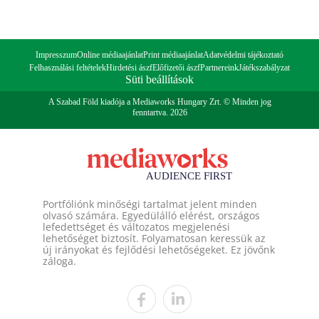
Impresszum
Online médiaajánlat
Print médiaajánlat
Adatvédelmi tájékoztató
Felhasználási feltételek
Hirdetési ászf
Előfizetői ászf
Partnereink
Játékszabályzat
Süti beállítások
A Szabad Föld kiadója a Mediaworks Hungary Zrt. © Minden jog
fenntartva. 2026
Portfóliónk minőségi tartalmat jelent minden
olvasó számára. Egyedülálló elérést, országos
lefedettséget és változatos megjelenési
lehetőséget biztosít. Folyamatosan keressük az
új irányokat és fejlődési lehetőségeket. Ez jövőnk
záloga.