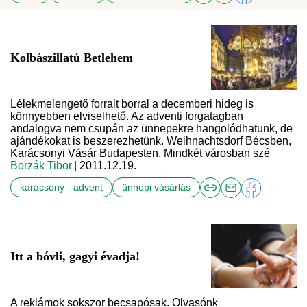
Kolbászillatú Betlehem
Lélekmelengető forralt borral a decemberi hideg is
könnyebben elviselhető. Az adventi forgatagban
andalogva nem csupán az ünnepekre hangolódhatunk, de
ajándékokat is beszerezhetünk. Weihnachtsdorf Bécsben,
Karácsonyi Vásár Budapesten. Mindkét városban szé
Borzák Tibor
| 2011.12.19.
karácsony - advent
ünnepi vásárlás
Itt a bóvli, gagyi évadja!
A reklámok sokszor becsapósak. Olvasónk