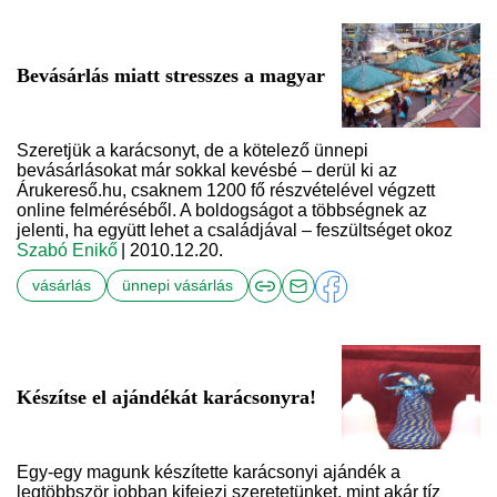
Bevásárlás miatt stresszes a magyar
Szeretjük a karácsonyt, de a kötelező ünnepi
bevásárlásokat már sokkal kevésbé – derül ki az
Árukereső.hu, csaknem 1200 fő részvételével végzett
online felméréséből. A boldogságot a többségnek az
jelenti, ha együtt lehet a családjával – feszültséget okoz
Szabó Enikő
| 2010.12.20.
vásárlás
ünnepi vásárlás
Készítse el ajándékát karácsonyra!
Egy-egy magunk készítette karácsonyi ajándék a
legtöbbször jobban kifejezi szeretetünket, mint akár tíz