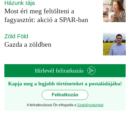
Házunk tája
Most éri meg feltölteni a
fagyasztót: akció a SPAR-ban
Zöld Föld
Gazda a zöldben
Hírlevél feliratkozás
Kapja meg a legjobb történeteket a postaládájába!
Feliratkozás
A feliratkozással Ön elfogadta a
Szabályzatunkat