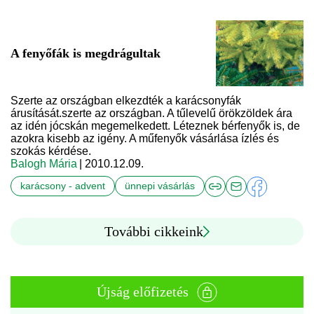
A fenyőfák is megdrágultak
Szerte az országban elkezdték a karácsonyfák
árusítását.szerte az országban. A tűlevelű örökzöldek ára
az idén jócskán megemelkedett. Léteznek bérfenyők is, de
azokra kisebb az igény. A műfenyők vásárlása ízlés és
szokás kérdése.
Balogh Mária
| 2010.12.09.
karácsony - advent
ünnepi vásárlás
További cikkeink
Újság előfizetés