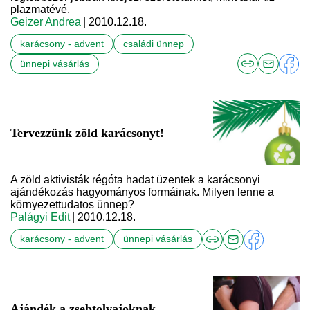
plazmatévé.
Geizer Andrea
| 2010.12.18.
karácsony - advent
családi ünnep
ünnepi vásárlás
Tervezzünk zöld karácsonyt!
A zöld aktivisták régóta hadat üzentek a karácsonyi
ajándékozás hagyományos formáinak. Milyen lenne a
környezettudatos ünnep?
Palágyi Edit
| 2010.12.18.
karácsony - advent
ünnepi vásárlás
Ajándék a zsebtolvajoknak