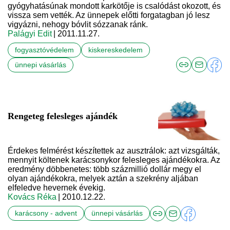
gyógyhatásúnak mondott karkötője is csalódást okozott, és
vissza sem vették. Az ünnepek előtti forgatagban jó lesz
vigyázni, nehogy bóvlit sózzanak ránk.
Palágyi Edit
| 2011.11.27.
fogyasztóvédelem
kiskereskedelem
ünnepi vásárlás
Rengeteg felesleges ajándék
Érdekes felmérést készítettek az ausztrálok: azt vizsgálták,
mennyit költenek karácsonykor felesleges ajándékokra. Az
eredmény döbbenetes: több százmillió dollár megy el
olyan ajándékokra, melyek aztán a szekrény aljában
elfeledve hevernek évekig.
Kovács Réka
| 2010.12.22.
karácsony - advent
ünnepi vásárlás