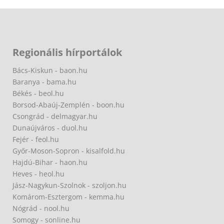
Regionális hírportálok
Bács-Kiskun - baon.hu
Baranya - bama.hu
Békés - beol.hu
Borsod-Abaúj-Zemplén - boon.hu
Csongrád - delmagyar.hu
Dunaújváros - duol.hu
Fejér - feol.hu
Győr-Moson-Sopron - kisalfold.hu
Hajdú-Bihar - haon.hu
Heves - heol.hu
Jász-Nagykun-Szolnok - szoljon.hu
Komárom-Esztergom - kemma.hu
Nógrád - nool.hu
Somogy - sonline.hu