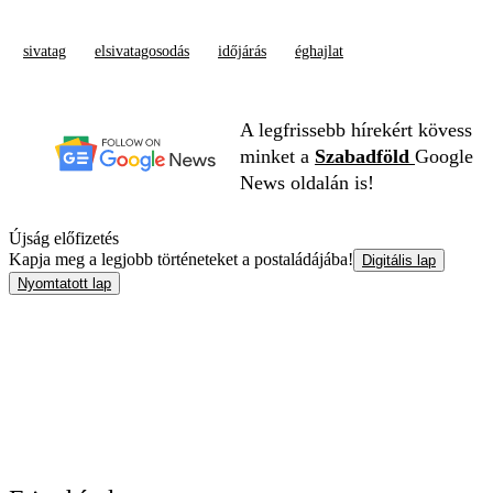
sivatag
elsivatagosodás
időjárás
éghajlat
A legfrissebb hírekért kövess
minket a
Szabadföld
Google
News oldalán is!
Újság előfizetés
Kapja meg a legjobb történeteket a postaládájába!
Digitális lap
Nyomtatott lap