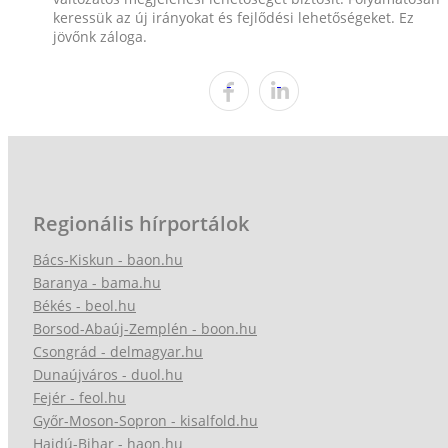
keressük az új irányokat és fejlődési lehetőségeket. Ez
jövőnk záloga.
Regionális hírportálok
Bács-Kiskun - baon.hu
Baranya - bama.hu
Békés - beol.hu
Borsod-Abaúj-Zemplén - boon.hu
Csongrád - delmagyar.hu
Dunaújváros - duol.hu
Fejér - feol.hu
Győr-Moson-Sopron - kisalfold.hu
Hajdú-Bihar - haon.hu