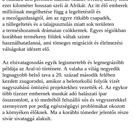
ezer kilométer hosszan szeli át Afrikát. Az itt élő emberek
millióinak megélhetése függ a legeltetéstől és
a mezőgazdaságtól, ám az egyre ritkább csapadék,
a túllegeltetés és a talajpusztulás miatt sok területen
a terméshozamok drámaian csökkentek. Egyes régiókban
korábban termékeny földek váltak szinte
használhatatlanná, ami tömeges migrációt és élelmezési
válságokat idézett elő.
Az elsivatagosodás egyik legismertebb és legmegrázóbb
példája az Aral-tó története. A valaha a világ negyedik
legnagyobb belső tava a 20. század második felében
kezdett zsugorodni, amikor a beletorkolló folyók vizét
nagyszabású öntözési projektekhez vezették el. Az egykor
több tízezer embernek munkát adó halászati ipar
összeomlott, a tó medréből felszálló sós és vegyszerekkel
szennyezett por pedig egészségügyi problémákat okozott
a környéken élőknek. Ma a korábbi tómeder jelentős része
sivár sivataggá alakult.