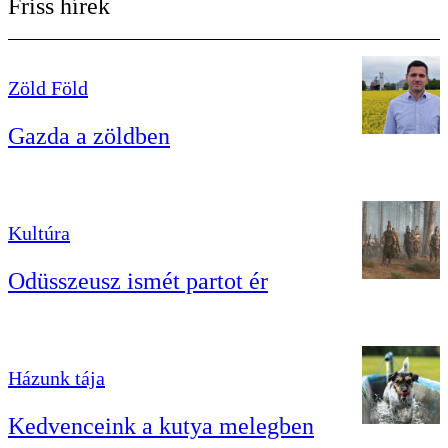
Friss hírek
Zöld Föld
Gazda a zöldben
Kultúra
Odüsszeusz ismét partot ér
Házunk tája
Kedvenceink a kutya melegben