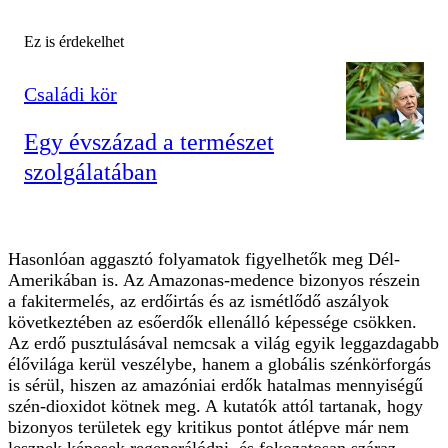
Ez is érdekelhet
Családi kör
Egy évszázad a természet
szolgálatában
Hasonlóan aggasztó folyamatok figyelhetők meg Dél-
Amerikában is. Az Amazonas-medence bizonyos részein
a fakitermelés, az erdőirtás és az ismétlődő aszályok
következtében az esőerdők ellenálló képessége csökken.
Az erdő pusztulásával nemcsak a világ egyik leggazdagabb
élővilága kerül veszélybe, hanem a globális szénkörforgás
is sérül, hiszen az amazóniai erdők hatalmas mennyiségű
szén-dioxidot kötnek meg. A kutatók attól tartanak, hogy
bizonyos területek egy kritikus pontot átlépve már nem
lesznek képesek regenerálódni, és fokozatosan száraz