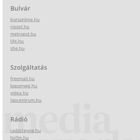
Bulvár
borsonline.hu
ripost.hu
metropol.hu
life.hu
she.hu
Szolgáltatás
freemail.hu
koponyeg.hu
videa.hu
lapcentrum.hu
Rádió
radio1gong.hu
hirfm.hu