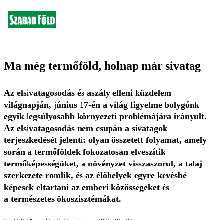
Ma még termőföld, holnap már sivatag
Az elsivatagosodás és aszály elleni küzdelem
világnapján, június 17-én a világ figyelme bolygónk
egyik legsúlyosabb környezeti problémájára irányult.
Az elsiva­ta­go­sodás nem csupán a sivatagok
terjeszkedését jelenti: olyan összetett folyamat, amely
során a termőföldek fokozatosan elveszítik
termőképességüket, a növényzet visszaszorul, a talaj
szerkezete romlik, és az élőhelyek egyre kevésbé
képesek eltartani az emberi közösségeket és
a természetes ökoszisztémákat.