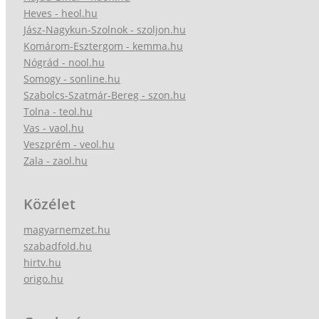
Heves - heol.hu
Jász-Nagykun-Szolnok - szoljon.hu
Komárom-Esztergom - kemma.hu
Nógrád - nool.hu
Somogy - sonline.hu
Szabolcs-Szatmár-Bereg - szon.hu
Tolna - teol.hu
Vas - vaol.hu
Veszprém - veol.hu
Zala - zaol.hu
Közélet
magyarnemzet.hu
szabadfold.hu
hirtv.hu
origo.hu