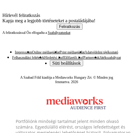
Hírlevél feliratkozás
Kapja meg a legjobb történeteket a postaládájába!
Feliratkozás
A feliratkozással Ön elfogadta a
Szabályzatunkat
Impresszum
Online médiaajánlat
Print médiaajánlat
Adatvédelmi tájékoztató
Felhasználási feltételek
Hirdetési ászf
Előfizetői ászf
Partnereink
Játékszabályzat
Süti beállítások
A Szabad Föld kiadója a Mediaworks Hungary Zrt. © Minden jog
fenntartva. 2026
Portfóliónk minőségi tartalmat jelent minden olvasó
számára. Egyedülálló elérést, országos lefedettséget és
változatos megjelenési lehetőséget biztosít. Folyamatosan