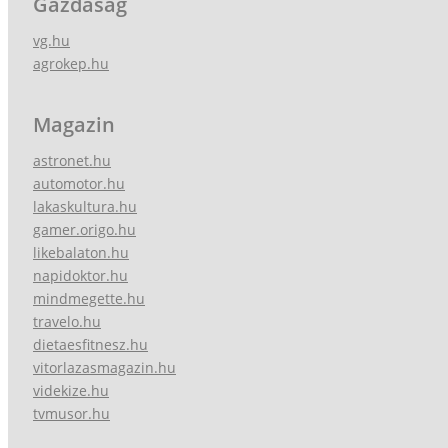
Gazdaság
vg.hu
agrokep.hu
Magazin
astronet.hu
automotor.hu
lakaskultura.hu
gamer.origo.hu
likebalaton.hu
napidoktor.hu
mindmegette.hu
travelo.hu
dietaesfitnesz.hu
vitorlazasmagazin.hu
videkize.hu
tvmusor.hu