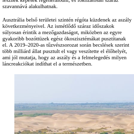
szavannává alakulhatnak.
Ausztrália belső területei szintén régóta küzdenek az aszály
következményeivel. Az ismétlődő száraz időszakok
súlyosan érintik a mezőgazdaságot, miközben az egyre
gyakoribb bozóttüzek egész ökoszisztémákat pusztítanak
el. A 2019–2020-as tűzvészsorozat során becslések szerint
több milliárd állat pusztult el vagy veszítette el élőhelyét,
ami jól mutatja, hogy az aszály és a felmelegedés milyen
láncreakciókat indíthat el a természetben.