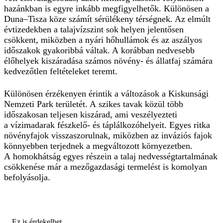
hazánkban is egyre inkább megfigyelhetők. Különösen a
Duna–Tisza köze számít sérülékeny térségnek. Az elmúlt
évtizedekben a talajvízszint sok helyen jelentősen
csökkent, miközben a nyári hőhullámok és az aszályos
időszakok gyakoribbá váltak. A korábban nedvesebb
élőhelyek kiszáradása számos növény- és állatfaj számára
kedvezőtlen feltételeket teremt.
Különösen érzékenyen érintik a változások a Kiskunsági
Nemzeti Park területét. A szikes tavak közül több
időszakosan teljesen kiszárad, ami veszélyezteti
a vízimadarak fészkelő- és táplálkozóhelyeit. Egyes ritka
növényfajok visszaszorulnak, miközben az inváziós fajok
könnyebben terjednek a megváltozott környezetben.
A homokhátság egyes részein a talaj nedvességtartalmának
csökkenése már a mezőgazdasági termelést is komolyan
befolyásolja.
Ez is érdekelhet