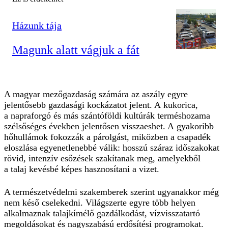
Házunk tája
Magunk alatt vágjuk a fát
A magyar mezőgazdaság számára az aszály egyre
jelentősebb gazdasági kockázatot jelent. A kukorica,
a napraforgó és más szántóföldi kultúrák terméshozama
szélsőséges években jelentősen visszaeshet. A gyakoribb
hőhullámok fokozzák a párolgást, miközben a csapadék
eloszlása egyenetlenebbé válik: hosszú száraz időszakokat
rövid, intenzív esőzések szakítanak meg, amelyekből
a talaj kevésbé képes hasznosítani a vizet.
A természetvédelmi szakemberek szerint ugyanakkor még
nem késő cselekedni. Világszerte egyre több helyen
alkalmaznak talajkímélő gazdálkodást, vízvisszatartó
megoldásokat és nagyszabású erdősítési programokat.