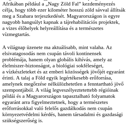
Afrikában például a „Nagy Zöld Fal” kezdeményezés
célja, hogy több ezer kilométer hosszú zöld sávval állítsák
meg a Szahara terjeszkedését. Magyarországon is egyre
nagyobb hangsúlyt kapnak a tájre­ha­bi­litációs projektek,
a vizes élőhelyek helyreállítása és a természetes
vízmegtartás.
A világnap üzenete ma aktuálisabb, mint valaha. Az
elsivata­go­so­dás nem csupán távoli kontinensek
problémája, hanem olyan globális kihívás, amely az
élelmiszer-biztonságot, a bioló­giai sokféleséget,
a vízkészleteket és az emberi közösségek jövőjét egyaránt
érinti. A talaj a Föld egyik legértékesebb erőforrása,
amelynek megőrzése nélkülözhetetlen a fenntartható jövő
szempontjából. A világ legveszélyeztetettebb régióinak
példái és a Magyarországon tapasztalható folyamatok
egyaránt arra figyelmeztetnek, hogy a természetes
erőforrásokkal való felelős gazdálkodás nem csupán
környezetvédelmi kérdés, hanem társadalmi és gazdasági
szükségszerűség is.