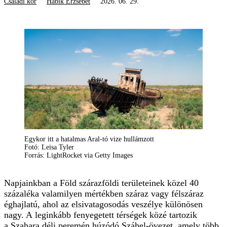
Családi kör
Habik Erzsébet
2026. 06. 29.
Egykor itt a hatalmas Aral-tó vize hullámzott
Fotó: Leisa Tyler
Forrás: LightRocket via Getty Images
Napjainkban a Föld szárazföldi területeinek közel 40
százaléka valamilyen mértékben száraz vagy félszáraz
éghajlatú, ahol az elsiva­ta­gosodás veszélye különösen
nagy. A leginkább fenyegetett térségek közé tartozik
a Szahara déli peremén húzódó Száhel-övezet, amely több