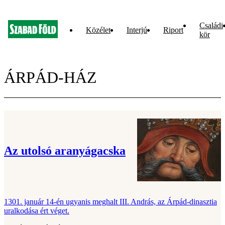
Családi
Közélet
Interjú
Riport
kör
ÁRPÁD-HÁZ
Az utolsó aranyágacska
1301. január 14-én ugyanis meghalt III. András, az Árpád-dinasztia
uralkodása ért véget.