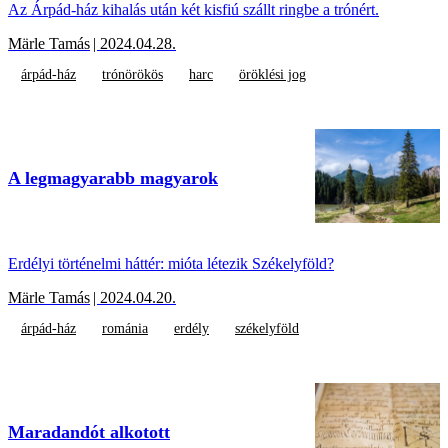
Az Árpád-ház kihalás után két kisfiú szállt ringbe a trónért.
Märle Tamás
| 2024.04.28.
árpád-ház
trónörökös
harc
öröklési jog
A legmagyarabb magyarok
Erdélyi történelmi háttér: mióta létezik Székelyföld?
Märle Tamás
| 2024.04.20.
árpád-ház
románia
erdély
székelyföld
Maradandót alkotott