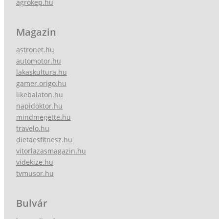
agrokep.hu
Magazin
astronet.hu
automotor.hu
lakaskultura.hu
gamer.origo.hu
likebalaton.hu
napidoktor.hu
mindmegette.hu
travelo.hu
dietaesfitnesz.hu
vitorlazasmagazin.hu
videkize.hu
tvmusor.hu
Bulvár