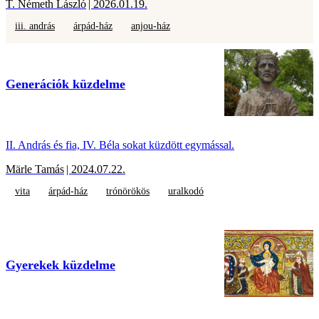
T. Németh László
| 2026.01.19.
iii. andrás
árpád-ház
anjou-ház
Generációk küzdelme
II. András és fia, IV. Béla sokat küzdött egymással.
Märle Tamás
| 2024.07.22.
vita
árpád-ház
trónörökös
uralkodó
Gyerekek küzdelme