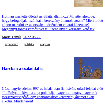
Honnan merítette ötleteit az újfajta államhoz? Mi tette lehetővé,
hogy befogadják hazánkat a keresztény államok sorába? Miért tudott
talpon maradni ez az ország a történelem viharai közepette?
Megannyi fontos kérdést vet fel Szent István korszakalkotó tev
Marle Tamás
| 2022.08.22.
árpád-ház
politika
alapítás
Harcban a családdal is
Géza nagyfejedelem 997-es halála után fia, István, óriási feladat előtt
állt. Folytatni kívánta apja politikáját, vagyis a pogány magyarok
törzsszövetségéből egy központosított keresztény államot akart
alkotni. Mindenáron!