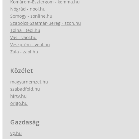
Komárom-Esztergom - kemma.hu
Nógrád - nool.hu
Somogy - sonline.hu
Szabolcs-Szatmár-Bereg - szon.hu
Tolna - teol.hu
Vas - vaol.hu
Veszprém - veol.hu
Zala - zaol.hu
Közélet
magyarnemzet.hu
szabadfold.hu
hirtv.hu
origo.hu
Gazdaság
vg.hu