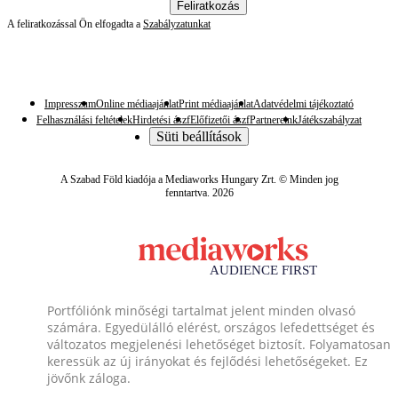
Feliratkozás
A feliratkozással Ön elfogadta a
Szabályzatunkat
Impresszum
Online médiaajánlat
Print médiaajánlat
Adatvédelmi tájékoztató
Felhasználási feltételek
Hirdetési ászf
Előfizetői ászf
Partnereink
Játékszabályzat
Süti beállítások
A Szabad Föld kiadója a Mediaworks Hungary Zrt. © Minden jog
fenntartva. 2026
Portfóliónk minőségi tartalmat jelent minden olvasó
számára. Egyedülálló elérést, országos lefedettséget és
változatos megjelenési lehetőséget biztosít. Folyamatosan
keressük az új irányokat és fejlődési lehetőségeket. Ez
jövőnk záloga.