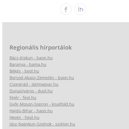
Regionális hírportálok
Bács-Kiskun - baon.hu
Baranya - bama.hu
Békés - beol.hu
Borsod-Abaúj-Zemplén - boon.hu
Csongrád - delmagyar.hu
Dunaújváros - duol.hu
Fejér - feol.hu
Győr-Moson-Sopron - kisalfold.hu
Hajdú-Bihar - haon.hu
Heves - heol.hu
Jász-Nagykun-Szolnok - szoljon.hu