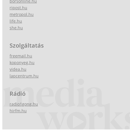
borsonline.hu
ripost.hu
metropol.hu
life.hu
she.hu
Szolgáltatás
freemail.hu
koponyeg.hu
videa.hu
lapcentrum.hu
Rádió
radio1gong.hu
hirfm.hu