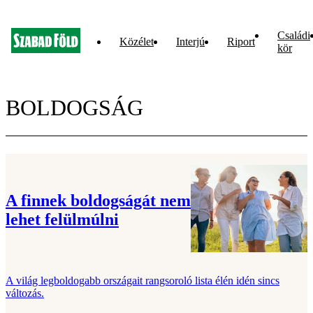
Családi
Közélet
Interjú
Riport
kör
BOLDOGSÁG
A finnek boldogságát nem
lehet felülmúlni
A világ legboldogabb országait rangsoroló lista élén idén sincs
változás.