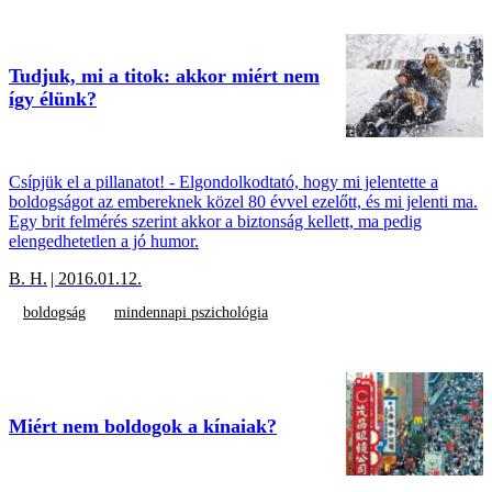
Tudjuk, mi a titok: akkor miért nem
így élünk?
Csípjük el a pillanatot! - Elgondolkodtató, hogy mi jelentette a
boldogságot az embereknek közel 80 évvel ezelőtt, és mi jelenti ma.
Egy brit felmérés szerint akkor a biztonság kellett, ma pedig
elengedhetetlen a jó humor.
B. H.
| 2016.01.12.
boldogság
mindennapi pszichológia
Miért nem boldogok a kínaiak?