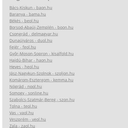
Bács-Kiskun - baon.hu
Baranya - bama.hu
Békés - beol.hu
Borsod-Abaúj-Zemplén - boon.hu
Csongrád - delmagyar.hu
Dunaújváros - duol.hu
Fejér - feol.hu
Győr-Moson-Sopron - kisalfold.hu
Hajdú-Bihar - haon.hu
Heves - heol.hu
Jász-Nagykun-Szolnok - szoljon.hu
Komárom-Esztergom - kemma.hu
Nógrád - nool.hu
Somogy - sonline.hu
Szabolcs-Szatmár-Bereg - szon.hu
Tolna - teol.hu
Vas - vaol.hu
Veszprém - veol.hu
Zala - zaol.hu