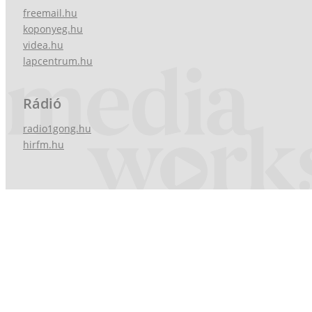
freemail.hu
koponyeg.hu
videa.hu
lapcentrum.hu
Rádió
radio1gong.hu
hirfm.hu