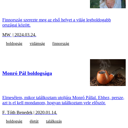
Finnország szerezte meg az első helyet a világ legboldogabb
országai között.
MW
| 2024.03.24.
boldogság
vidámság
finnország
Monró Pál boldogsága
Elmesélem, mikor találkoztam utoljára Monró Pállal. Ehhez, persze,
azt is el kell mondanom, hogyan találkoztam vele először.
F. Tóth Benedek
| 2020.01.14.
boldogság
életút
találkozás