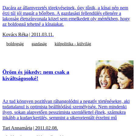
Dacára az államvezetés törekvéseinek, úgy tűnik, a kínai nép nem
érzi túl jól magát a bőrében. A gazdasági fellendülés ellenére a
lakosság életszínvonala közel sem emelkedett oly mértékben, hogy
az boldoggá tehetné a kínaiakat.
Kovács Réka
| 2011.03.11.
boldogság
gazdaság
külpolitika - külvilág
Öröm és jókedv: nem csak a
kiváltságosoké!
Az tud könnyen pozitívan ráhangolódni a negatív történésekre, aki
tudattalanul is optimista beállítódású személyiség. Nem mindenki
ilyen, sokan alapvetően pesszimista szemlélettel élnek, számukra
inkább a kudarckerülés, semmint a sikerorientált érzelmi mű
Tari Annamária
| 2011.02.08.