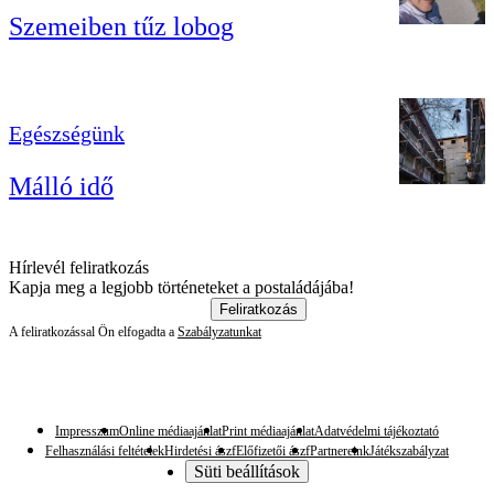
Szemeiben tűz lobog
Egészségünk
Málló idő
Hírlevél feliratkozás
Kapja meg a legjobb történeteket a postaládájába!
Feliratkozás
A feliratkozással Ön elfogadta a
Szabályzatunkat
Impresszum
Online médiaajánlat
Print médiaajánlat
Adatvédelmi tájékoztató
Felhasználási feltételek
Hirdetési ászf
Előfizetői ászf
Partnereink
Játékszabályzat
Süti beállítások