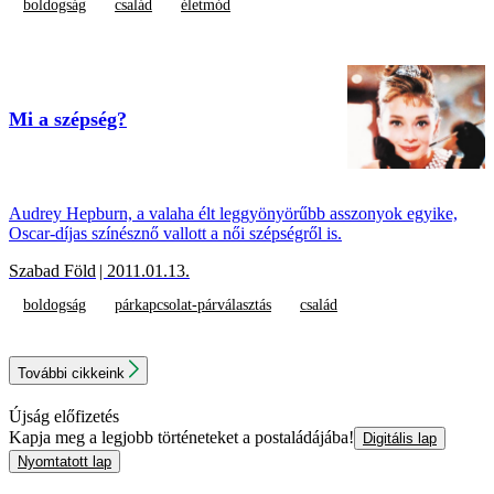
boldogság
család
életmód
Mi a szépség?
Audrey Hepburn, a valaha élt leggyönyörűbb asszonyok egyike,
Oscar-díjas színésznő vallott a női szépségről is.
Szabad Föld
| 2011.01.13.
boldogság
párkapcsolat-párválasztás
család
További cikkeink
Újság előfizetés
Kapja meg a legjobb történeteket a postaládájába!
Digitális lap
Nyomtatott lap