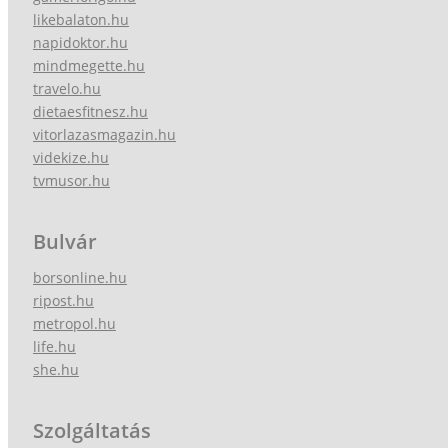
likebalaton.hu
napidoktor.hu
mindmegette.hu
travelo.hu
dietaesfitnesz.hu
vitorlazasmagazin.hu
videkize.hu
tvmusor.hu
Bulvár
borsonline.hu
ripost.hu
metropol.hu
life.hu
she.hu
Szolgáltatás