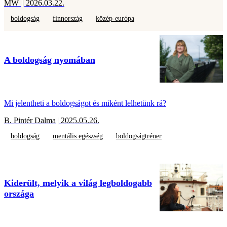
MW
| 2026.03.22.
boldogság
finnország
közép-európa
A boldogság nyomában
Mi jelentheti a boldogságot és miként lelhetünk rá?
B. Pintér Dalma
| 2025.05.26.
boldogság
mentális egészség
boldogságtréner
Kiderült, melyik a világ legboldogabb
országa