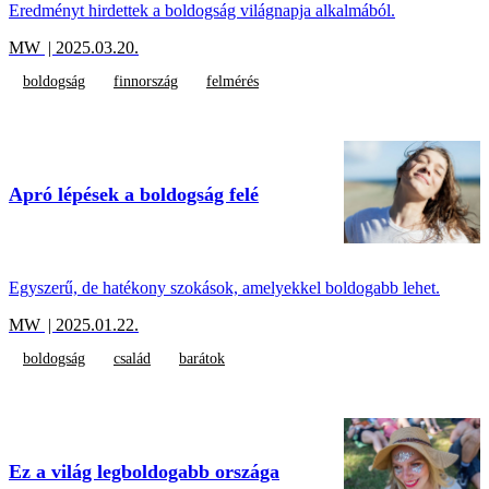
Eredményt hirdettek a boldogság világnapja alkalmából.
MW
| 2025.03.20.
boldogság
finnország
felmérés
Apró lépések a boldogság felé
Egyszerű, de hatékony szokások, amelyekkel boldogabb lehet.
MW
| 2025.01.22.
boldogság
család
barátok
Ez a világ legboldogabb országa