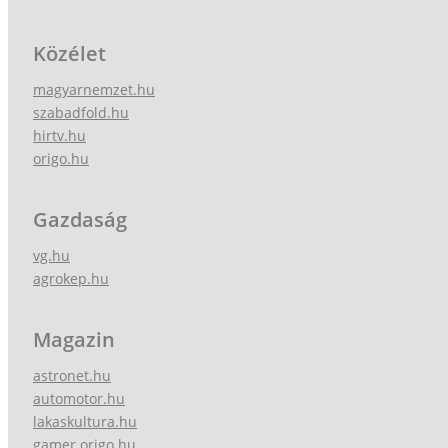
Közélet
magyarnemzet.hu
szabadfold.hu
hirtv.hu
origo.hu
Gazdaság
vg.hu
agrokep.hu
Magazin
astronet.hu
automotor.hu
lakaskultura.hu
gamer.origo.hu