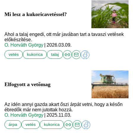
Mi lesz a kukoricavetéssel?
Ahol a talaj engedi, ott már javában tart a tavaszi vetések
előkészítése.
O. Horváth György
| 2026.03.09.
vetés
kukorica
talaj
Elfogyott a vetőmag
Az idén annyi gazda akart őszi árpát vetni, hogy a későn
ébredők már nem jutottak hozzá.
O. Horváth György
| 2025.11.03.
árpa
vetés
kukorica