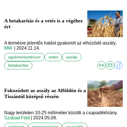
A betakarítás és a vetés is a végéhez
ért
A termésre jelentős hatást gyakorolt az elhúzódó aszály.
MW
| 2024.11.14.
agrárminisztérium
vetés
aszály
betakarítás
Fokozódott az aszály az Alföldön és a
Tiszántúl középső részén
Nagy területen 10-25 milliméter közötti a csapadékhiány.
Szabad Föld
| 2024.05.09.
agrárium
magyarország
csapadék