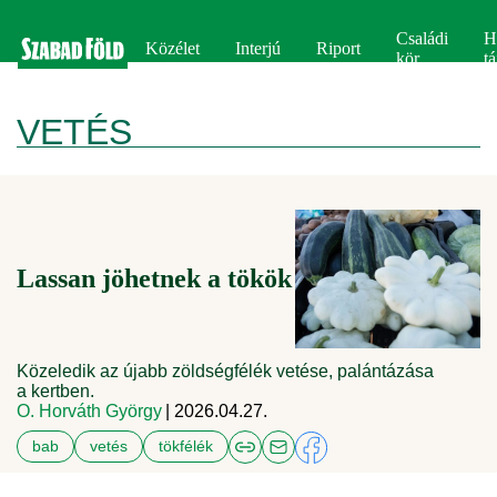
Családi
H
Közélet
Interjú
Riport
kör
tá
VETÉS
Lassan jöhetnek a tökök
Közeledik az újabb zöldségfélék vetése, palántázása
a kertben.
O. Horváth György
| 2026.04.27.
bab
vetés
tökfélék