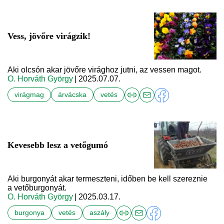
Vess, jövőre virágzik!
Aki olcsón akar jövőre virághoz jutni, az vessen magot.
O. Horváth György
| 2025.07.07.
virágmag
árvácska
vetés
Kevesebb lesz a vetőgumó
Aki burgonyát akar termeszteni, időben be kell szereznie
a vetőburgonyát.
O. Horváth György
| 2025.03.17.
burgonya
vetés
aszály