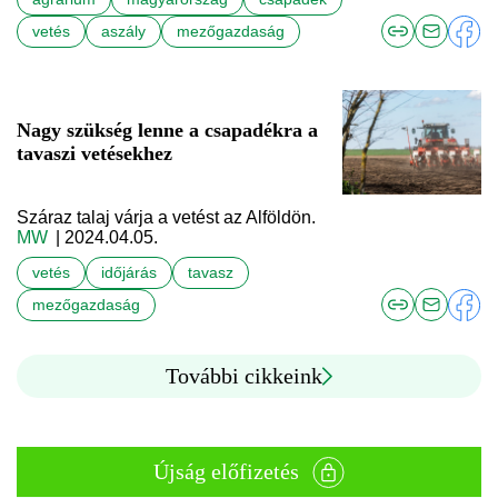
vetés
aszály
mezőgazdaság
Nagy szükség lenne a csapadékra a
tavaszi vetésekhez
Száraz talaj várja a vetést az Alföldön.
MW
| 2024.04.05.
vetés
időjárás
tavasz
mezőgazdaság
További cikkeink
Újság előfizetés