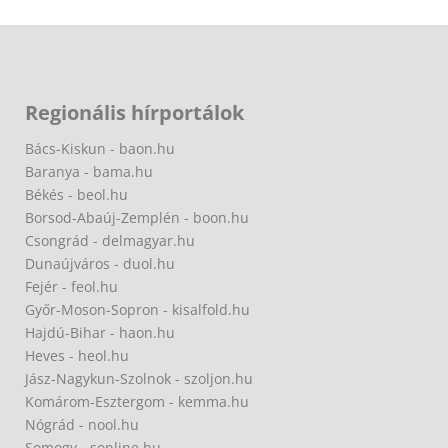
Regionális hírportálok
Bács-Kiskun - baon.hu
Baranya - bama.hu
Békés - beol.hu
Borsod-Abaúj-Zemplén - boon.hu
Csongrád - delmagyar.hu
Dunaújváros - duol.hu
Fejér - feol.hu
Győr-Moson-Sopron - kisalfold.hu
Hajdú-Bihar - haon.hu
Heves - heol.hu
Jász-Nagykun-Szolnok - szoljon.hu
Komárom-Esztergom - kemma.hu
Nógrád - nool.hu
Somogy - sonline.hu