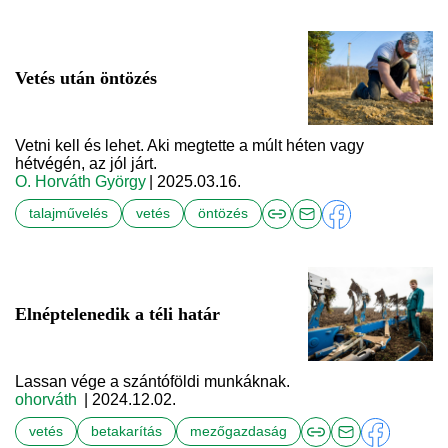
Vetés után öntözés
Vetni kell és lehet. Aki megtette a múlt héten vagy
hétvégén, az jól járt.
O. Horváth György
| 2025.03.16.
talajművelés
vetés
öntözés
Elnéptelenedik a téli határ
Lassan vége a szántóföldi munkáknak.
ohorváth
| 2024.12.02.
vetés
betakarítás
mezőgazdaság