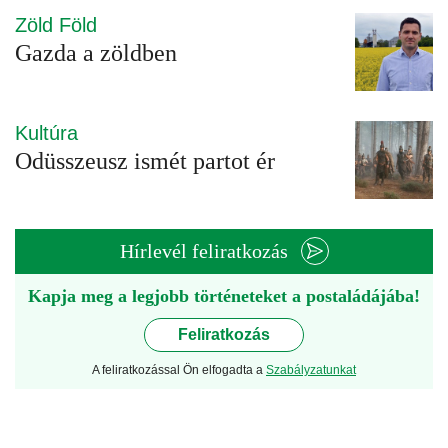
Zöld Föld
Gazda a zöldben
Kultúra
Odüsszeusz ismét partot ér
Hírlevél feliratkozás
Kapja meg a legjobb történeteket a postaládájába!
Feliratkozás
A feliratkozással Ön elfogadta a
Szabályzatunkat