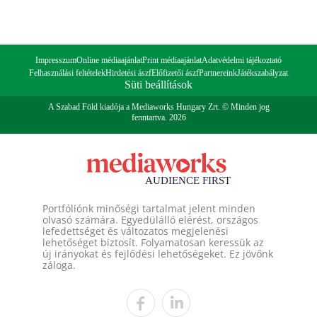
Impresszum
Online médiaajánlat
Print médiaajánlat
Adatvédelmi tájékoztató
Felhasználási feltételek
Hirdetési ászf
Előfizetői ászf
Partnereink
Játékszabályzat
Süti beállítások
A Szabad Föld kiadója a Mediaworks Hungary Zrt. © Minden jog
fenntartva. 2026
Portfóliónk minőségi tartalmat jelent minden
olvasó számára. Egyedülálló elérést, országos
lefedettséget és változatos megjelenési
lehetőséget biztosít. Folyamatosan keressük az
új irányokat és fejlődési lehetőségeket. Ez jövőnk
záloga.