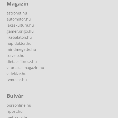
Magazin
astronet.hu
automotor.hu
lakaskultura.hu
gamer.origo.hu
likebalaton.hu
napidoktor.hu
mindmegette.hu
travelo.hu
dietaesfitnesz.hu
vitorlazasmagazin.hu
videkize.hu
tvmusor.hu
Bulvár
borsonline.hu
ripost.hu
metropol.hu