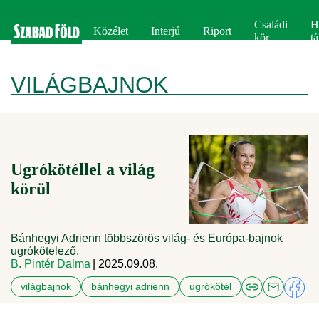
Családi
H
Közélet
Interjú
Riport
kör
tá
VILÁGBAJNOK
Ugrókötéllel a világ
körül
Bánhegyi Adrienn többszörös világ- és Európa-bajnok
ugrókötelező.
B. Pintér Dalma
| 2025.09.08.
világbajnok
bánhegyi adrienn
ugrókötél