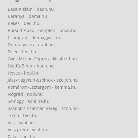
Bács-Kiskun - baon.hu
Baranya - bama.hu
Békés - beol.hu
Borsod-Abaúj-Zemplén - boon.hu
Csongrád - delmagyar.hu
Dunaújváros - duol.hu
Fejér - feol.hu
Győr-Moson-Sopron - kisalfold.hu
Hajdú-Bihar - haon.hu
Heves - heol.hu
Jász-Nagykun-Szolnok - szoljon.hu
Komárom-Esztergom - kemma.hu
Nógrád - nool.hu
Somogy - sonline.hu
Szabolcs-Szatmár-Bereg - szon.hu
Tolna - teol.hu
Vas - vaol.hu
Veszprém - veol.hu
Zala - zaol.hu