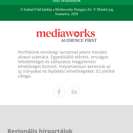
Süti beállítások
A Szabad Föld kiadója a Mediaworks Hungary Zrt. © Minden jog
fenntartva. 2026
Portfóliónk minőségi tartalmat jelent minden
olvasó számára. Egyedülálló elérést, országos
lefedettséget és változatos megjelenési
lehetőséget biztosít. Folyamatosan keressük az
új irányokat és fejlődési lehetőségeket. Ez jövőnk
záloga.
Regionális hírportálok