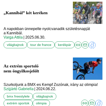
„Kannibál” két keréken
A napokban ünnepelte nyolcvanadik születésnapját
a Kannibál.
Varga Attila
| 2025.06.30.
világbajnok
tour de france
kerékpár
Az extrém sportoló
nem öngyilkosjelölt
Szurkoljunk a BMX-es Kempf Zozónak, irány az olimpia!
Szijjártó Gabriella
| 2024.06.22.
bmx freestylele
világbajnok
extrém sportok
olimpia