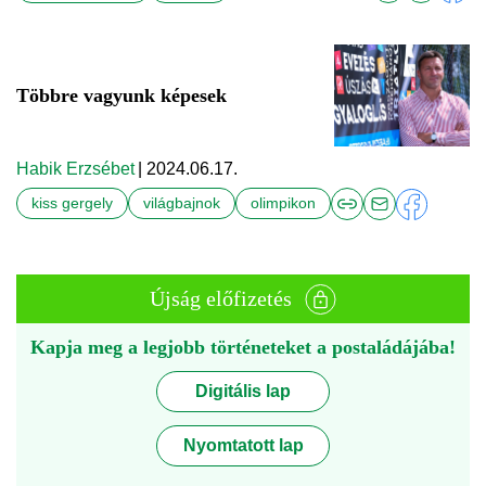
Többre vagyunk képesek
Habik Erzsébet
| 2024.06.17.
kiss gergely
világbajnok
olimpikon
Újság előfizetés
Kapja meg a legjobb történeteket a postaládájába!
Digitális lap
Nyomtatott lap