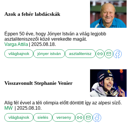
Azok a fehér labdácskák
Éppen 50 éve, hogy Jónyer István a világ legjobb
asztaliteniszezői közé verekedte magát.
Varga Attila
| 2025.08.18.
világbajnok
jónyer istván
asztalitenisz
Visszavonult Stephanie Venier
Alig fél évvel a téli olimpia előtt döntött így az alpesi síző.
MW
| 2025.08.10.
világbajnok
síelés
verseny