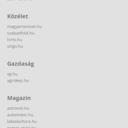
Közélet
magyarnemzet.hu
szabadfold.hu
hirtv.hu
origo.hu
Gazdaság
vg.hu
agrokep.hu
Magazin
astronet.hu
automotor.hu
lakaskultura.hu
gamer.origo.hu