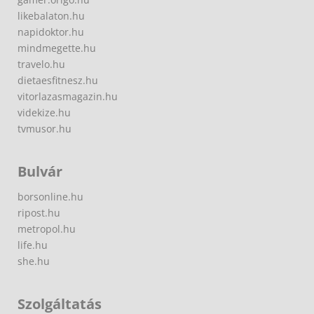
likebalaton.hu
napidoktor.hu
mindmegette.hu
travelo.hu
dietaesfitnesz.hu
vitorlazasmagazin.hu
videkize.hu
tvmusor.hu
Bulvár
borsonline.hu
ripost.hu
metropol.hu
life.hu
she.hu
Szolgáltatás