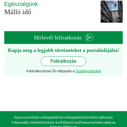
Egészségünk
Málló idő
Hírlevél feliratkozás
Kapja meg a legjobb történeteket a postaládájába!
Feliratkozás
A feliratkozással Ön elfogadta a
Szabályzatunkat
Impresszum
Online médiaajánlat
Print médiaajánlat
Adatvédelmi tájékoztató
Felhasználási feltételek
Hirdetési ászf
Előfizetői ászf
Partnereink
Játékszabályzat