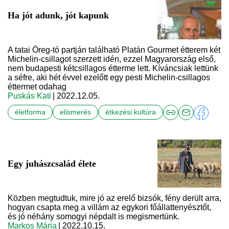
Ha jót adunk, jót kapunk
A tatai Öreg-tó partján található Platán Gourmet étterem két
Michelin-csillagot szerzett idén, ezzel Magyarország első,
nem budapesti kétcsillagos étterme lett. Kíváncsiak lettünk
a séfre, aki hét évvel ezelőtt egy pesti Michelin-csillagos
éttermet odahag
Puskás Kati
| 2022.12.05.
életforma
elismerés
étkezési kultúra
Egy juhászcsalád élete
Közben megtudtuk, mire jó az erelő bizsók, fény derült arra,
hogyan csapta meg a villám az egykori főállattenyésztőt,
és jó néhány somogyi népdalt is megismertünk.
Markos Mária
| 2022.10.15.