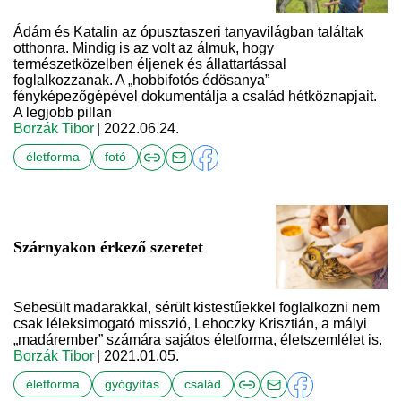
Ádám és Katalin az ópusztaszeri tanyavilágban találtak
otthonra. Mindig is az volt az álmuk, hogy
természetközelben éljenek és állattartással
foglalkozzanak. A „hobbifotós édösanya”
fényképezőgépével dokumentálja a család hétköznapjait.
A legjobb pillan
Borzák Tibor
| 2022.06.24.
életforma
fotó
Szárnyakon érkező szeretet
Sebesült madarakkal, sérült kistestűekkel foglalkozni nem
csak léleksimogató misszió, Lehoczky Krisztián, a mályi
„madárember” számára sajátos életforma, életszemlélet is.
Borzák Tibor
| 2021.01.05.
életforma
gyógyítás
család