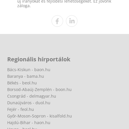
új irányokat és fejlődési lehetőségeket. Ez jövőnk
záloga.
Regionális hírportálok
Bács-Kiskun - baon.hu
Baranya - bama.hu
Békés - beol.hu
Borsod-Abaúj-Zemplén - boon.hu
Csongrád - delmagyar.hu
Dunaújváros - duol.hu
Fejér - feol.hu
Győr-Moson-Sopron - kisalfold.hu
Hajdú-Bihar - haon.hu