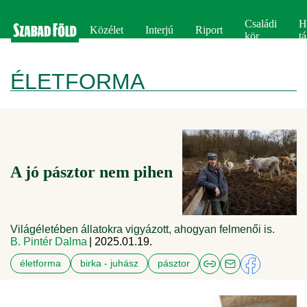
Családi
H
Közélet
Interjú
Riport
kör
tá
ÉLETFORMA
A jó pásztor nem pihen
Világéletében állatokra vigyázott, ahogyan felmenői is.
B. Pintér Dalma
| 2025.01.19.
életforma
birka - juhász
pásztor