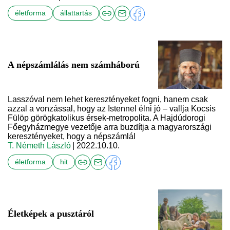
életforma
állattartás
A népszámlálás nem számháború
Lasszóval nem lehet keresztényeket fogni, hanem csak
azzal a vonzással, hogy az Istennel élni jó – vallja Kocsis
Fülöp görögkatolikus érsek-metropolita. A Hajdúdorogi
Főegyházmegye vezetője arra buzdítja a magyarországi
keresztényeket, hogy a népszámlál
T. Németh László
| 2022.10.10.
életforma
hit
Életképek a pusztáról