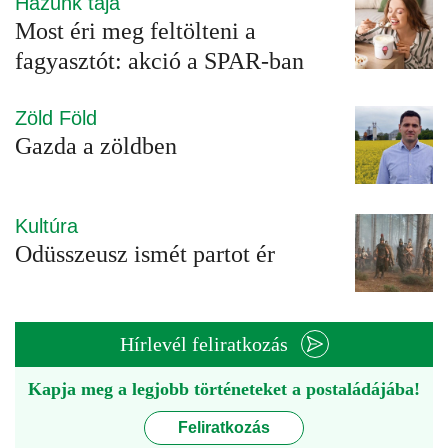
Házunk tája
Most éri meg feltölteni a
fagyasztót: akció a SPAR-ban
Zöld Föld
Gazda a zöldben
Kultúra
Odüsszeusz ismét partot ér
Hírlevél feliratkozás
Kapja meg a legjobb történeteket a postaládájába!
Feliratkozás