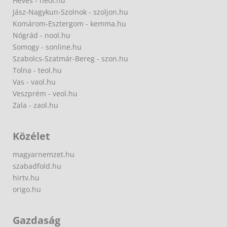
Heves - heol.hu
Jász-Nagykun-Szolnok - szoljon.hu
Komárom-Esztergom - kemma.hu
Nógrád - nool.hu
Somogy - sonline.hu
Szabolcs-Szatmár-Bereg - szon.hu
Tolna - teol.hu
Vas - vaol.hu
Veszprém - veol.hu
Zala - zaol.hu
Közélet
magyarnemzet.hu
szabadfold.hu
hirtv.hu
origo.hu
Gazdaság