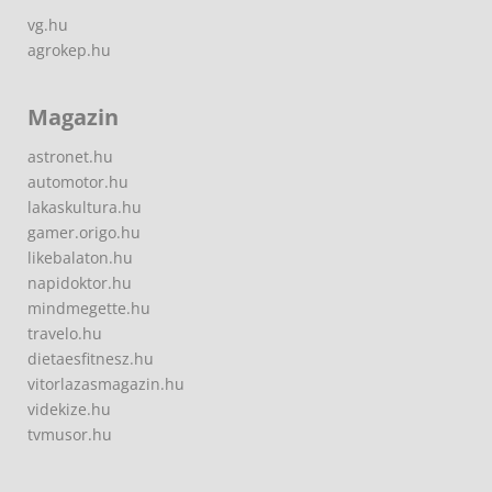
vg.hu
agrokep.hu
Magazin
astronet.hu
automotor.hu
lakaskultura.hu
gamer.origo.hu
likebalaton.hu
napidoktor.hu
mindmegette.hu
travelo.hu
dietaesfitnesz.hu
vitorlazasmagazin.hu
videkize.hu
tvmusor.hu