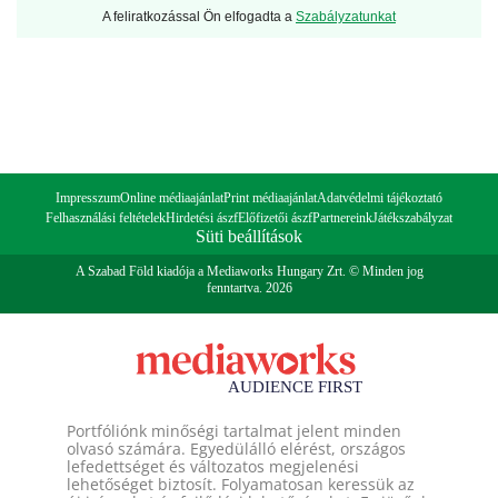
A feliratkozással Ön elfogadta a
Szabályzatunkat
Impresszum
Online médiaajánlat
Print médiaajánlat
Adatvédelmi tájékoztató
Felhasználási feltételek
Hirdetési ászf
Előfizetői ászf
Partnereink
Játékszabályzat
Süti beállítások
A Szabad Föld kiadója a Mediaworks Hungary Zrt. © Minden jog
fenntartva. 2026
Portfóliónk minőségi tartalmat jelent minden
olvasó számára. Egyedülálló elérést, országos
lefedettséget és változatos megjelenési
lehetőséget biztosít. Folyamatosan keressük az