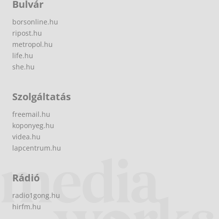
Bulvár
borsonline.hu
ripost.hu
metropol.hu
life.hu
she.hu
Szolgáltatás
freemail.hu
koponyeg.hu
videa.hu
lapcentrum.hu
Rádió
radio1gong.hu
hirfm.hu