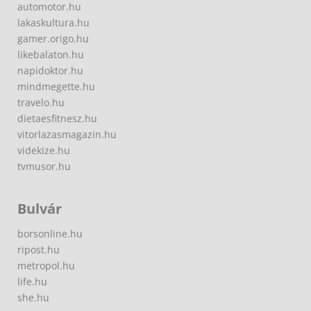
automotor.hu
lakaskultura.hu
gamer.origo.hu
likebalaton.hu
napidoktor.hu
mindmegette.hu
travelo.hu
dietaesfitnesz.hu
vitorlazasmagazin.hu
videkize.hu
tvmusor.hu
Bulvár
borsonline.hu
ripost.hu
metropol.hu
life.hu
she.hu