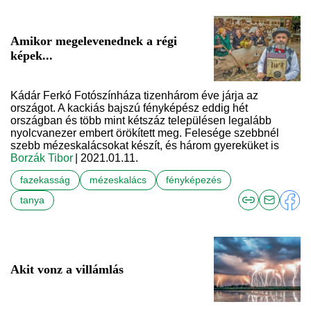
Amikor megelevenednek a régi
képek...
Kádár Ferkó Fotószínháza tizenhárom éve járja az
országot. A kackiás bajszú fényképész eddig hét
országban és több mint kétszáz településen legalább
nyolcvanezer embert örökített meg. Felesége szebbnél
szebb mézeskalácsokat készít, és három gyereküket is
Borzák Tibor
| 2021.01.11.
fazekasság
mézeskalács
fényképezés
tanya
Akit vonz a villámlás