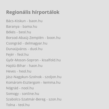
Regionális hírportálok
Bács-Kiskun - baon.hu
Baranya - bama.hu
Békés - beol.hu
Borsod-Abaúj-Zemplén - boon.hu
Csongrád - delmagyar.hu
Dunaújváros - duol.hu
Fejér - feol.hu
Győr-Moson-Sopron - kisalfold.hu
Hajdú-Bihar - haon.hu
Heves - heol.hu
Jász-Nagykun-Szolnok - szoljon.hu
Komárom-Esztergom - kemma.hu
Nógrád - nool.hu
Somogy - sonline.hu
Szabolcs-Szatmár-Bereg - szon.hu
Tolna - teol.hu