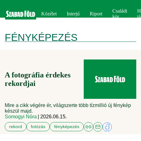
Családi
H
Közélet
Interjú
Riport
kör
tá
FÉNYKÉPEZÉS
A fotográfia érdekes
rekordjai
Mire a cikk végére ér, világszerte több tízmillió új fénykép
készül majd.
Somogyi Nóra
| 2026.06.15.
rekord
fotózás
fényképezés