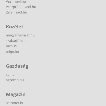
Vas - vaol.hu
Veszprém - veol.hu
Zala - zaol.hu
Közélet
magyarnemzet.hu
szabadfold.hu
hirtv.hu
origo.hu
Gazdaság
vg.hu
agrokep.hu
Magazin
astronet.hu