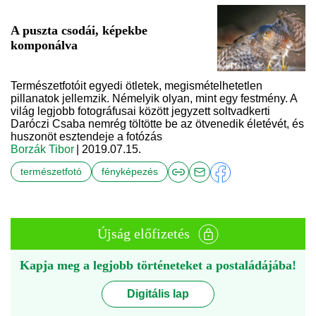
A puszta csodái, képekbe
komponálva
Természetfotóit egyedi ötletek, megismételhetetlen
pillanatok jellemzik. Némelyik olyan, mint egy festmény. A
világ legjobb fotográfusai között jegyzett soltvadkerti
Daróczi Csaba nemrég töltötte be az ötvenedik életévét, és
huszonöt esztendeje a fotózás
Borzák Tibor
| 2019.07.15.
természetfotó
fényképezés
Újság előfizetés
Kapja meg a legjobb történeteket a postaládájába!
Digitális lap