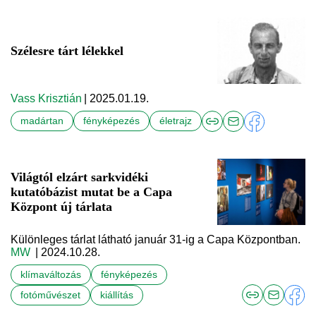
Szélesre tárt lélekkel
Vass Krisztián
| 2025.01.19.
madártan
fényképezés
életrajz
Világtól elzárt sarkvidéki
kutatóbázist mutat be a Capa
Központ új tárlata
Különleges tárlat látható január 31-ig a Capa Központban.
MW
| 2024.10.28.
klímaváltozás
fényképezés
fotóművészet
kiállítás