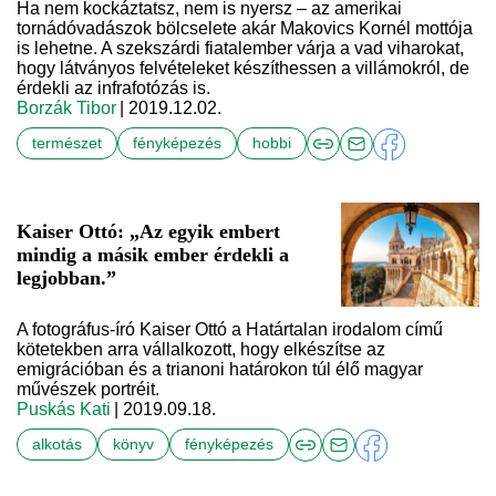
Ha nem kockáztatsz, nem is nyersz – az amerikai
tornádóvadászok bölcselete akár Makovics Kornél mottója
is lehetne. A szekszárdi fiatalember várja a vad viharokat,
hogy látványos felvételeket készíthessen a villámokról, de
érdekli az infrafotózás is.
Borzák Tibor
| 2019.12.02.
természet
fényképezés
hobbi
Kaiser Ottó: „Az egyik embert
mindig a másik ember érdekli a
legjobban.”
A fotográfus-író Kaiser Ottó a Határtalan irodalom című
kötetekben arra vállalkozott, hogy elkészítse az
emigrációban és a trianoni határokon túl élő magyar
művészek portréit.
Puskás Kati
| 2019.09.18.
alkotás
könyv
fényképezés