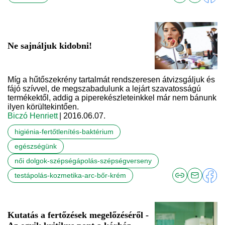
Ne sajnáljuk kidobni!
Míg a hűtőszekrény tartalmát rendszeresen átvizsgáljuk és
fájó szívvel, de megszabadulunk a lejárt szavatosságú
termékektől, addig a piperekészleteinkkel már nem bánunk
ilyen körültekintően.
Biczó Henriett
| 2016.06.07.
higiénia-fertőtlenítés-baktérium
egészségünk
női dolgok-szépségápolás-szépségverseny
testápolás-kozmetika-arc-bőr-krém
Kutatás a fertőzések megelőzéséről -