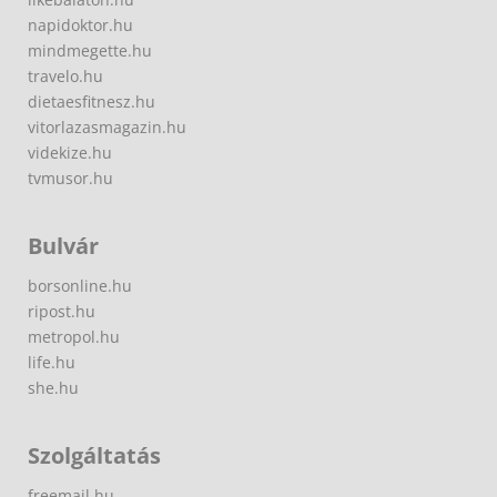
napidoktor.hu
mindmegette.hu
travelo.hu
dietaesfitnesz.hu
vitorlazasmagazin.hu
videkize.hu
tvmusor.hu
Bulvár
borsonline.hu
ripost.hu
metropol.hu
life.hu
she.hu
Szolgáltatás
freemail.hu