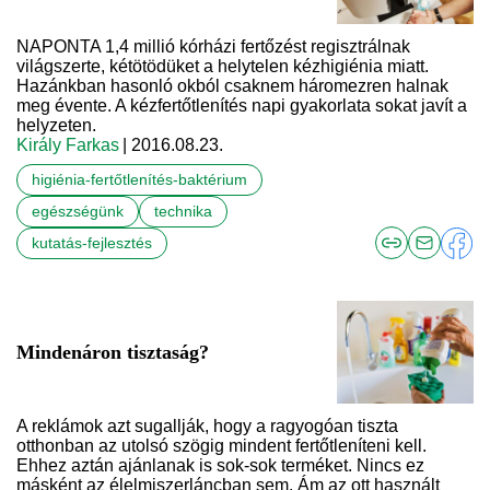
NAPONTA 1,4 millió kórházi fertőzést regisztrálnak
világszerte, kétötödüket a helytelen kézhigiénia miatt.
Hazánkban hasonló okból csaknem háromezren halnak
meg évente. A kézfertőtlenítés napi gyakorlata sokat javít a
helyzeten.
Király Farkas
| 2016.08.23.
higiénia-fertőtlenítés-baktérium
egészségünk
technika
kutatás-fejlesztés
Mindenáron tisztaság?
A reklámok azt sugallják, hogy a ragyogóan tiszta
otthonban az utolsó szögig mindent fertőtleníteni kell.
Ehhez aztán ajánlanak is sok-sok terméket. Nincs ez
másként az élelmiszerláncban sem. Ám az ott használt