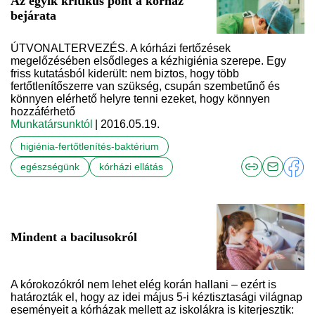
Az egyik kritikus pont a kórház
bejárata
ÚTVONALTERVEZÉS. A kórházi fertőzések
megelőzésében elsődleges a kézhigiénia szerepe. Egy
friss kutatásból kiderült: nem biztos, hogy több
fertőtlenítőszerre van szükség, csupán szembetűnő és
könnyen elérhető helyre tenni ezeket, hogy könnyen
hozzáférhető
Munkatársunktól
| 2016.05.19.
higiénia-fertőtlenítés-baktérium
egészségünk
kórházi ellátás
Mindent a bacilusokról
A kórokozókról nem lehet elég korán hallani – ezért is
határozták el, hogy az idei május 5-i kéztisztasági világnap
eseményeit a kórházak mellett az iskolákra is kiterjesztik: