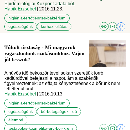
Epidemiológiai Központ adataiból.
Habik Erzsébet
| 2016.11.23.
higiénia-fertőtlenítés-baktérium
egészségünk
kórházi ellátás
Túltolt tisztaság - Mi magyarok
ragaszkodunk szokásunkhoz. Vajon
jól tesszük?
A hűvös idő beköszöntével sokan szeretjük forró
kádfürdővel befejezni a napot, ám a szakértők
figyelmeztetnek: az effajta kényeztetésnek a bőrünk nem
feltétlenül örül.
Habik Erzsébet
| 2016.10.13.
higiénia-fertőtlenítés-baktérium
egészségünk
bőrbetegségek - eü
életmód
testápolás-kozmetika-arc-bőr-krém