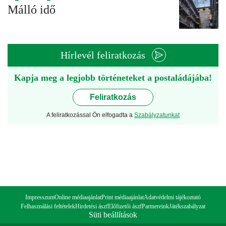
Málló idő
Hírlevél feliratkozás
Kapja meg a legjobb történeteket a postaládájába!
Feliratkozás
A feliratkozással Ön elfogadta a
Szabályzatunkat
Impresszum
Online médiaajánlat
Print médiaajánlat
Adatvédelmi tájékoztató
Felhasználási feltételek
Hirdetési ászf
Előfizetői ászf
Partnereink
Játékszabályzat
Süti beállítások