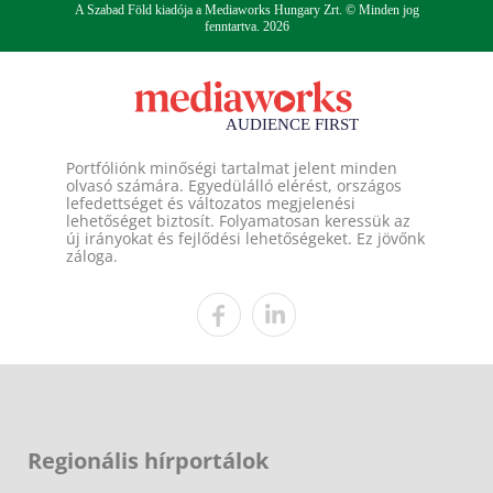
A Szabad Föld kiadója a Mediaworks Hungary Zrt. © Minden jog
fenntartva. 2026
Portfóliónk minőségi tartalmat jelent minden
olvasó számára. Egyedülálló elérést, országos
lefedettséget és változatos megjelenési
lehetőséget biztosít. Folyamatosan keressük az
új irányokat és fejlődési lehetőségeket. Ez jövőnk
záloga.
Regionális hírportálok