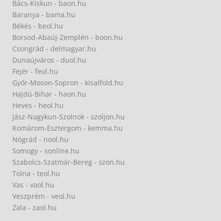
Bács-Kiskun - baon.hu
Baranya - bama.hu
Békés - beol.hu
Borsod-Abaúj-Zemplén - boon.hu
Csongrád - delmagyar.hu
Dunaújváros - duol.hu
Fejér - feol.hu
Győr-Moson-Sopron - kisalfold.hu
Hajdú-Bihar - haon.hu
Heves - heol.hu
Jász-Nagykun-Szolnok - szoljon.hu
Komárom-Esztergom - kemma.hu
Nógrád - nool.hu
Somogy - sonline.hu
Szabolcs-Szatmár-Bereg - szon.hu
Tolna - teol.hu
Vas - vaol.hu
Veszprém - veol.hu
Zala - zaol.hu