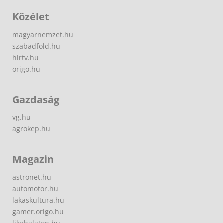
Közélet
magyarnemzet.hu
szabadfold.hu
hirtv.hu
origo.hu
Gazdaság
vg.hu
agrokep.hu
Magazin
astronet.hu
automotor.hu
lakaskultura.hu
gamer.origo.hu
likebalaton.hu