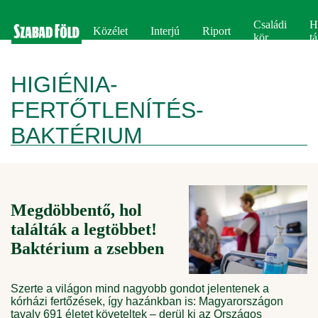
Családi
H
Közélet
Interjú
Riport
kör
tá
HIGIÉNIA-
FERTŐTLENÍTÉS-
BAKTÉRIUM
Megdöbbentő, hol
találták a legtöbbet!
Baktérium a zsebben
Szerte a világon mind nagyobb gondot jelentenek a
kórházi fertőzések, így hazánkban is: Magyarországon
tavaly 691 életet követeltek – derül ki az Országos