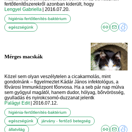
fertőtlenítőszerekről azonban kiderült, hogy
Lengyel Gabriella
| 2016.07.20.
higiénia-fertőtlenítés-baktérium
egészségünk
Mérges macskák
Közel sem olyan veszélytelen a cicakarmolás, mint
gondolnánk – figyelmeztet Kádár János infektológus, a
fővárosi Immunközpont főorvosa. Ha a seb pár nap múlva
sem gyógyul magától, hanem dudor, hólyag, bőrvörösség,
gyulladás és nyirokcsomó-duzzanat jelentk
Palágyi Edit
| 2016.07.12.
higiénia-fertőtlenítés-baktérium
egészségünk
járvány - fertőző betegség
állatvilág