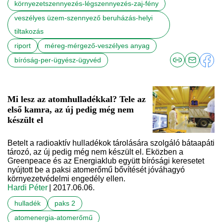
környezetszennyezés-légszennyezés-zaj-fény
veszélyes üzem-szennyező beruházás-helyi
tiltakozás
riport
méreg-mérgező-veszélyes anyag
bíróság-per-ügyész-ügyvéd
Mi lesz az atomhulladékkal? Tele az
első kamra, az új pedig még nem
készült el
Betelt a radioaktív hulladékok tárolására szolgáló bátaapáti
tározó, az új pedig még nem készült el. Eközben a
Greenpeace és az Energiaklub együtt bírósági keresetet
nyújtott be a paksi atomerőmű bővítését jóváhagyó
környezetvédelmi engedély ellen.
Hardi Péter
| 2017.06.06.
hulladék
paks 2
atomenergia-atomerőmű