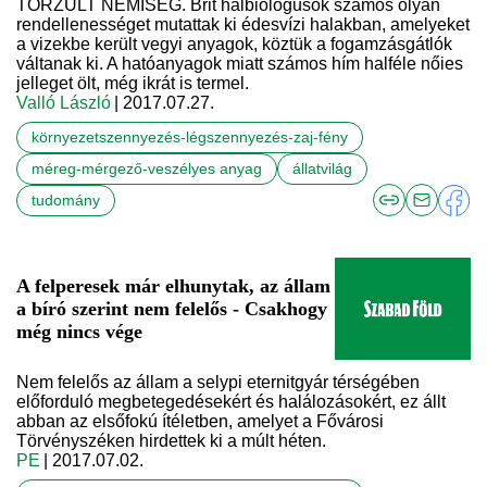
TORZULT NEMISÉG. Brit halbiológusok számos olyan
rendellenességet mutattak ki édesvízi halakban, amelyeket
a vizekbe került vegyi anyagok, köztük a fogamzásgátlók
váltanak ki. A hatóanyagok miatt számos hím halféle nőies
jelleget ölt, még ikrát is termel.
Valló László
| 2017.07.27.
környezetszennyezés-légszennyezés-zaj-fény
méreg-mérgező-veszélyes anyag
állatvilág
tudomány
A felperesek már elhunytak, az állam
a bíró szerint nem felelős - Csakhogy
még nincs vége
Nem felelős az állam a selypi eternitgyár térségében
előforduló megbetegedésekért és halálozásokért, ez állt
abban az elsőfokú ítéletben, amelyet a Fővárosi
Törvényszéken hirdettek ki a múlt héten.
PE
| 2017.07.02.