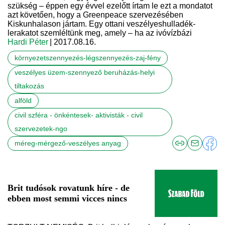
szükség – éppen egy évvel ezelőtt írtam le ezt a mondatot
azt követően, hogy a Greenpeace szervezésében
Kiskunhalason jártam. Egy ottani veszélyeshulladék-
lerakatot szemléltünk meg, amely – ha az ivóvízbázi
Hardi Péter
| 2017.08.16.
környezetszennyezés-légszennyezés-zaj-fény
veszélyes üzem-szennyező beruházás-helyi
tiltakozás
alföld
civil szféra - önkéntesek- aktivisták - civil
szervezetek-ngo
méreg-mérgező-veszélyes anyag
Brit tudósok rovatunk híre - de
ebben most semmi vicces nincs