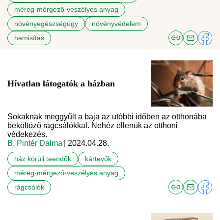
méreg-mérgező-veszélyes anyag
növényegészségügy
növényvédelem
hamisítás
Hívatlan látogatók a házban
Sokaknak meggyűlt a baja az utóbbi időben az otthonába
beköltöző rágcsálókkal. Nehéz ellenük az otthoni
védekezés.
B. Pintér Dalma
| 2024.04.28.
ház körüli teendők
kártevők
méreg-mérgező-veszélyes anyag
rágcsálók