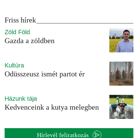
Friss hírek
Zöld Föld
Gazda a zöldben
Kultúra
Odüsszeusz ismét partot ér
Házunk tája
Kedvenceink a kutya melegben
Hírlevél feliratkozás