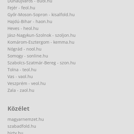
Dunaújváros - duol.hu
Fejér - feol.hu
Győr-Moson-Sopron - kisalfold.hu
Hajdú-Bihar - haon.hu
Heves - heol.hu
Jász-Nagykun-Szolnok - szoljon.hu
Komárom-Esztergom - kemma.hu
Nógrád - nool.hu
Somogy - sonline.hu
Szabolcs-Szatmár-Bereg - szon.hu
Tolna - teol.hu
Vas - vaol.hu
Veszprém - veol.hu
Zala - zaol.hu
Közélet
magyarnemzet.hu
szabadfold.hu
hirtv.hu