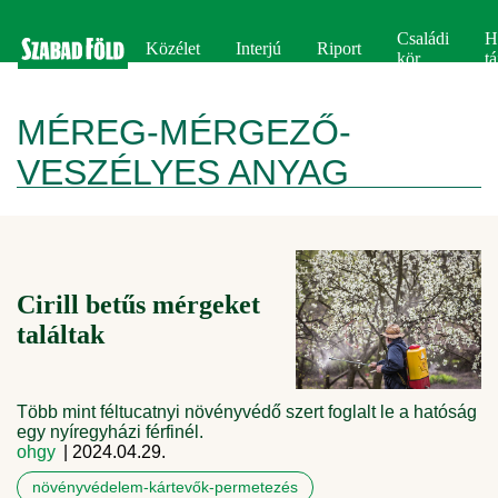
Családi
H
Közélet
Interjú
Riport
kör
tá
MÉREG-MÉRGEZŐ-
VESZÉLYES ANYAG
Cirill betűs mérgeket
találtak
Több mint féltucatnyi növényvédő szert foglalt le a hatóság
egy nyíregyházi férfinél.
ohgy
| 2024.04.29.
növényvédelem-kártevők-permetezés