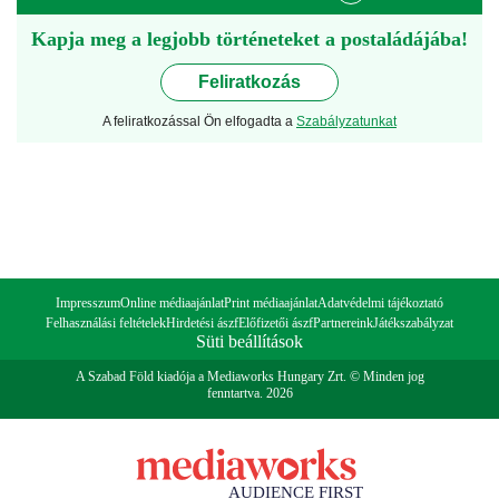
Kapja meg a legjobb történeteket a postaládájába!
Feliratkozás
A feliratkozással Ön elfogadta a
Szabályzatunkat
Impresszum
Online médiaajánlat
Print médiaajánlat
Adatvédelmi tájékoztató
Felhasználási feltételek
Hirdetési ászf
Előfizetői ászf
Partnereink
Játékszabályzat
Süti beállítások
A Szabad Föld kiadója a Mediaworks Hungary Zrt. © Minden jog
fenntartva. 2026