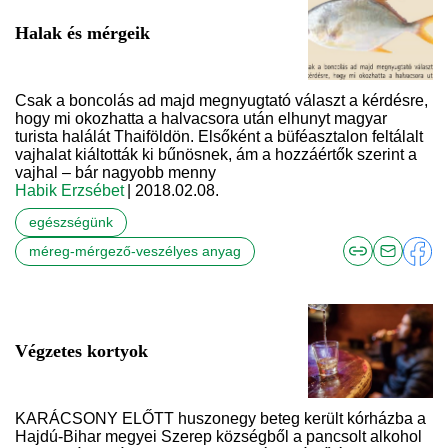
Halak és mérgeik
Csak a boncolás ad majd megnyugtató választ a kérdésre,
hogy mi okozhatta a halvacsora után elhunyt magyar
turista halálát Thaiföldön. Elsőként a büféasztalon feltálalt
vajhalat kiáltották ki bűnösnek, ám a hozzáértők szerint a
vajhal – bár nagyobb menny
Habik Erzsébet
| 2018.02.08.
egészségünk
méreg-mérgező-veszélyes anyag
Végzetes kortyok
KARÁCSONY ELŐTT huszonegy beteg került kórházba a
Hajdú-Bihar megyei Szerep községből a pancsolt alkohol