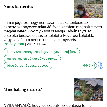
Nincs kártérítés
Immár jogerős, hogy nem számíthat kártérítésre az
azbesztszennyezés miatt 38 éves korában meghalt Heves
megyei beteg, György Zsolt családja. Jóváhagyta az
elsőfokú bíróság elutasító ítéletét a Fővárosi Ítélőtábla,
vagyis az állam nem minősült a környezets
Palágyi Edit
| 2017.11.24.
környezetszennyezés-légszennyezés-zaj-fény
méreg-mérgező-veszélyes anyag
bíróság-per-ügyész-ügyvéd
Mindhalálig dzsuva?
NYILVÁNVALÓ, hogy jogszabályi szigorításra lenne