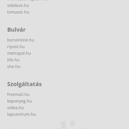
videkize.hu
tvmusor.hu
Bulvár
borsonline.hu
ripost.hu
metropol.hu
life.hu
she.hu
Szolgáltatás
freemail.hu
koponyeg.hu
videa.hu
lapcentrum.hu