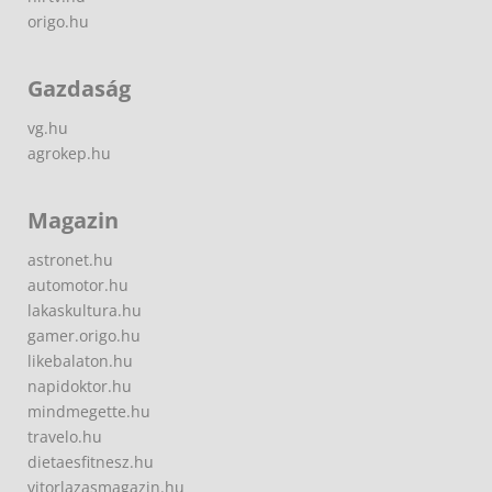
origo.hu
Gazdaság
vg.hu
agrokep.hu
Magazin
astronet.hu
automotor.hu
lakaskultura.hu
gamer.origo.hu
likebalaton.hu
napidoktor.hu
mindmegette.hu
travelo.hu
dietaesfitnesz.hu
vitorlazasmagazin.hu