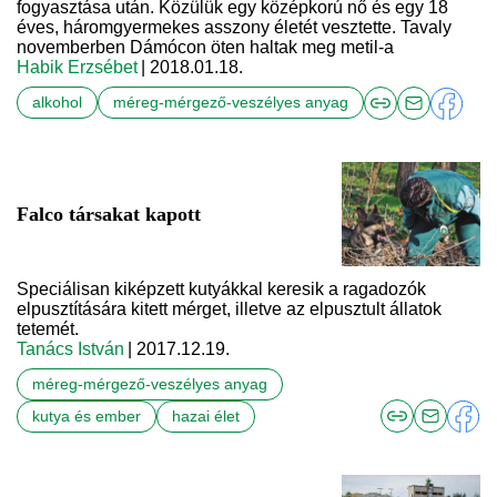
fogyasztása után. Közülük egy középkorú nő és egy 18
éves, háromgyermekes asszony életét vesztette. Tavaly
novemberben Dámócon öten haltak meg metil-a
Habik Erzsébet
| 2018.01.18.
alkohol
méreg-mérgező-veszélyes anyag
Falco társakat kapott
Speciálisan kiképzett kutyákkal keresik a ragadozók
elpusztítására kitett mérget, illetve az elpusztult állatok
tetemét.
Tanács István
| 2017.12.19.
méreg-mérgező-veszélyes anyag
kutya és ember
hazai élet