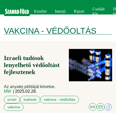
Családi
H
Közélet
Interjú
Riport
kör
tá
VAKCINA - VÉDŐOLTÁS
Izraeli tudósok
lenyelhető védőoltást
fejlesztenek
Az anyatej példáját követve.
MW
| 2025.02.28.
izrael
tudósok
vakcina - védőoltás
vakcina