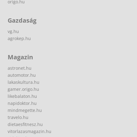
origo.hu
Gazdaság
vg.hu
agrokep.hu
Magazin
astronet.hu
automotor.hu
lakaskultura.hu
gamer.origo.hu
likebalaton.hu
napidoktor.hu
mindmegette.hu
travelo.hu
dietaesfitnesz.hu
vitorlazasmagazin.hu