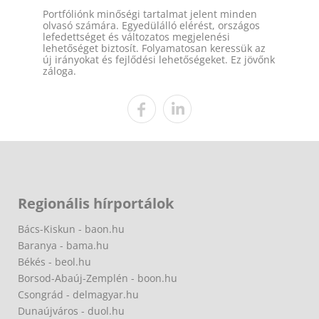
Portfóliónk minőségi tartalmat jelent minden
olvasó számára. Egyedülálló elérést, országos
lefedettséget és változatos megjelenési
lehetőséget biztosít. Folyamatosan keressük az
új irányokat és fejlődési lehetőségeket. Ez jövőnk
záloga.
Regionális hírportálok
Bács-Kiskun - baon.hu
Baranya - bama.hu
Békés - beol.hu
Borsod-Abaúj-Zemplén - boon.hu
Csongrád - delmagyar.hu
Dunaújváros - duol.hu