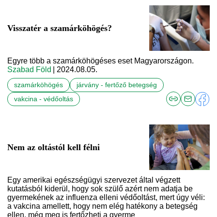
Visszatér a szamárköhögés?
Egyre több a szamárköhögéses eset Magyarországon.
Szabad Föld
| 2024.08.05.
szamárköhögés
járvány - fertőző betegség
vakcina - védőoltás
Nem az oltástól kell félni
Egy amerikai egészségügyi szervezet által végzett
kutatásból kiderül, hogy sok szülő azért nem adatja be
gyermekének az influenza elleni védőoltást, mert úgy véli:
a vakcina amellett, hogy nem elég hatékony a betegség
ellen, még meg is fertőzheti a gyerme