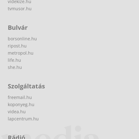
videkize.hu
tvmusor.hu
Bulvár
borsonline.hu
ripost.hu
metropol.hu
life.hu
she.hu
Szolgáltatás
freemail.hu
koponyeg.hu
videa.hu
lapcentrum.hu
Rádió