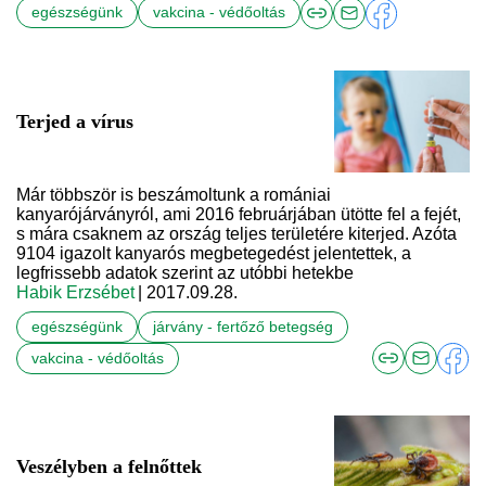
egészségünk
vakcina - védőoltás
Terjed a vírus
Már többször is beszámoltunk a romániai
kanyarójárványról, ami 2016 februárjában ütötte fel a fejét,
s mára csaknem az ország teljes területére kiterjed. Azóta
9104 igazolt kanyarós megbetegedést jelentettek, a
legfrissebb adatok szerint az utóbbi hetekbe
Habik Erzsébet
| 2017.09.28.
egészségünk
járvány - fertőző betegség
vakcina - védőoltás
Veszélyben a felnőttek