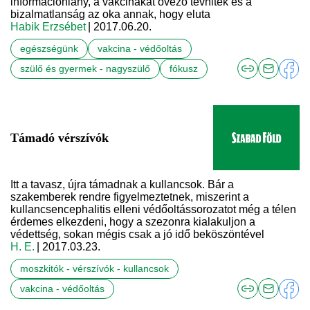
információhiány, a vakcinákat övező tévhitek és a
bizalmatlanság az oka annak, hogy eluta
Habik Erzsébet
| 2017.06.20.
egészségünk
vakcina - védőoltás
szülő és gyermek - nagyszülő
fókusz
Támadó vérszívók
Itt a tavasz, újra támadnak a kullancsok. Bár a
szakemberek rendre figyelmeztetnek, miszerint a
kullancsencephalitis elleni védőoltássorozatot még a télen
érdemes elkezdeni, hogy a szezonra kialakuljon a
védettség, sokan mégis csak a jó idő beköszöntével
H. E.
| 2017.03.23.
moszkitók - vérszívók - kullancsok
vakcina - védőoltás