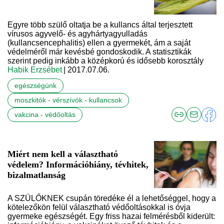
Egyre több szülő oltatja be a kullancs által terjesztett
vírusos agyvelő- és agyhártyagyulladás
(kullancsencephalitis) ellen a gyermekét, ám a saját
védelméről már kevésbé gondoskodik. A statisztikák
szerint pedig inkább a középkorú és idősebb korosztály
Habik Erzsébet
| 2017.07.06.
egészségünk
moszkitók - vérszívók - kullancsok
vakcina - védőoltás
Miért nem kell a választható
védelem? Információhiány, tévhitek,
bizalmatlanság
A SZÜLŐKNEK csupán töredéke él a lehetőséggel, hogy a
kötelezőkön felül választható védőoltásokkal is óvja
gyermeke egészségét. Egy friss hazai felmérésből kiderült: