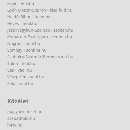
Fejér - feol.hu
Győr-Moson-Sopron - kisalfold.hu
Hajdú-Bihar - haon.hu
Heves - heol.hu
Jász-Nagykun-Szolnok - szoljon.hu
Komárom-Esztergom - kemma.hu
Nógrád - nool.hu
Somogy - sonline.hu
Szabolcs-Szatmár-Bereg - szon.hu
Tolna - teol.hu
Vas - vaol.hu
Veszprém - veol.hu
Zala - zaol.hu
Közélet
magyarnemzet.hu
szabadfold.hu
hirtv.hu