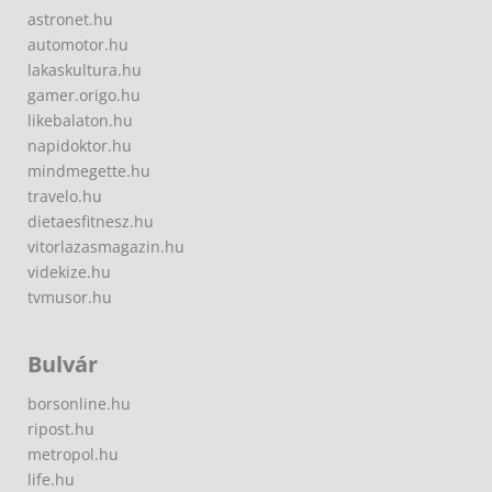
astronet.hu
automotor.hu
lakaskultura.hu
gamer.origo.hu
likebalaton.hu
napidoktor.hu
mindmegette.hu
travelo.hu
dietaesfitnesz.hu
vitorlazasmagazin.hu
videkize.hu
tvmusor.hu
Bulvár
borsonline.hu
ripost.hu
metropol.hu
life.hu