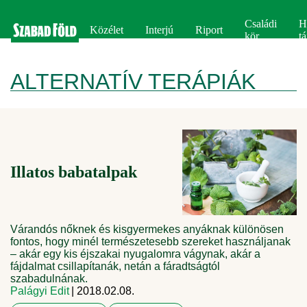
Családi
H
Közélet
Interjú
Riport
kör
tá
ALTERNATÍV TERÁPIÁK
Illatos babatalpak
Várandós nőknek és kisgyermekes anyáknak különösen
fontos, hogy minél természetesebb szereket használjanak
– akár egy kis éjszakai nyugalomra vágynak, akár a
fájdalmat csillapítanák, netán a fáradtságtól
szabadulnának.
Palágyi Edit
| 2018.02.08.