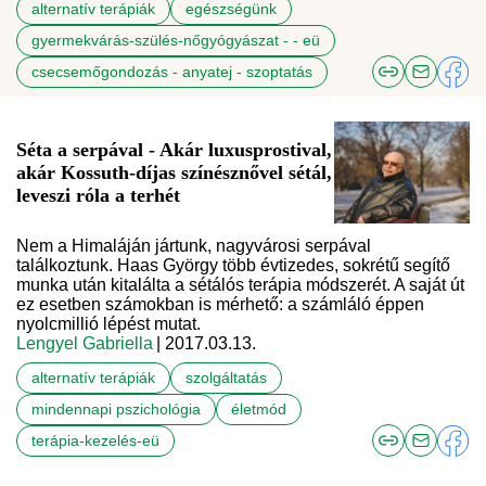
alternatív terápiák
egészségünk
gyermekvárás-szülés-nőgyógyászat - - eü
csecsemőgondozás - anyatej - szoptatás
Séta a serpával - Akár luxusprostival,
akár Kossuth-díjas színésznővel sétál,
leveszi róla a terhét
Nem a Himaláján jártunk, nagyvárosi serpával
találkoztunk. Haas György több évtizedes, sokrétű segítő
munka után kitalálta a sétálós terápia módszerét. A saját út
ez esetben számokban is mérhető: a számláló éppen
nyolcmillió lépést mutat.
Lengyel Gabriella
| 2017.03.13.
alternatív terápiák
szolgáltatás
mindennapi pszichológia
életmód
terápia-kezelés-eü