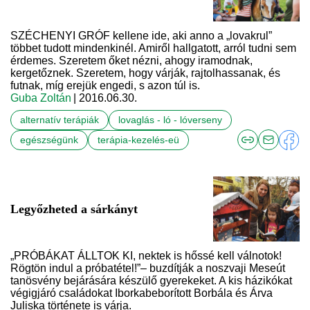
SZÉCHENYI GRÓF kellene ide, aki anno a „lovakrul”
többet tudott mindenkinél. Amiről hallgatott, arról tudni sem
érdemes. Szeretem őket nézni, ahogy iramodnak,
kergetőznek. Szeretem, hogy várják, rajtolhassanak, és
futnak, míg erejük engedi, s azon túl is.
Guba Zoltán
| 2016.06.30.
alternatív terápiák
lovaglás - ló - lóverseny
egészségünk
terápia-kezelés-eü
Legyőzheted a sárkányt
„PRÓBÁKAT ÁLLTOK KI, nektek is hőssé kell válnotok!
Rögtön indul a próbatétel!”– buzdítják a noszvaji Meseút
tanösvény bejárására készülő gyerekeket. A kis házikókat
végigjáró családokat Iborkabeborított Borbála és Árva
Juliska története is várja.