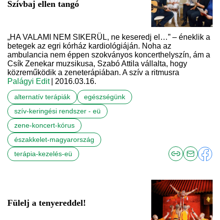
Szívbaj ellen tangó
„HA VALAMI NEM SIKERÜL, ne keseredj el…” – éneklik a
betegek az egri kórház kardiológiáján. Noha az
ambulancia nem éppen szokványos koncerthelyszín, ám a
Csík Zenekar muzsikusa, Szabó Attila vállalta, hogy
közreműködik a zeneterápiában. A szív a ritmusra
Palágyi Edit
| 2016.03.16.
alternatív terápiák
egészségünk
szív-keringési rendszer - eü
zene-koncert-kórus
északkelet-magyarország
terápia-kezelés-eü
Fülelj a tenyereddel!