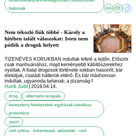
ismeretterjesztés-felvilágosítás-csodaszerek-
babonák
Nem tékozló fiúk többé - Károly a
hitében talált válaszokat: Isten nem
pótlék a drogok helyett
TIZENÉVES KORUKBAN indultak lefelé a lejtőn. Először
csak marihuánához, majd keményebb kábítószerekhez
nyúltak. A fiatal drogosok története sokban hasonlít, bár
életútjuk, családi hátterük eltérő. És bár máshonnan
indultak, ugyanoda tartanak: a józanság f
Hardi Judit
| 2016.04.14.
drog
alternatív terápiák
keresztény felekezetek-egyházak-katolikus-
protestáns
riport
civil szféra - önkéntesek- aktivisták - civil