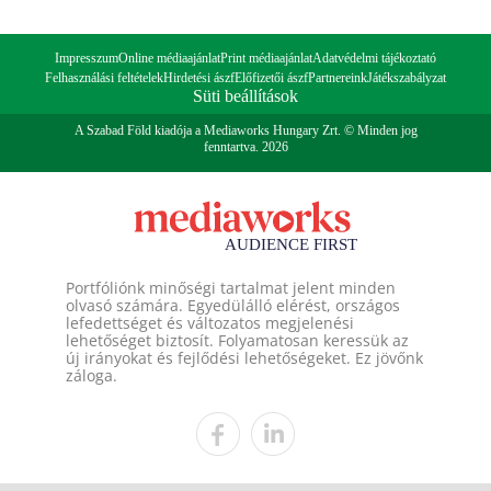
Impresszum
Online médiaajánlat
Print médiaajánlat
Adatvédelmi tájékoztató
Felhasználási feltételek
Hirdetési ászf
Előfizetői ászf
Partnereink
Játékszabályzat
Süti beállítások
A Szabad Föld kiadója a Mediaworks Hungary Zrt. © Minden jog
fenntartva. 2026
Portfóliónk minőségi tartalmat jelent minden
olvasó számára. Egyedülálló elérést, országos
lefedettséget és változatos megjelenési
lehetőséget biztosít. Folyamatosan keressük az
új irányokat és fejlődési lehetőségeket. Ez jövőnk
záloga.