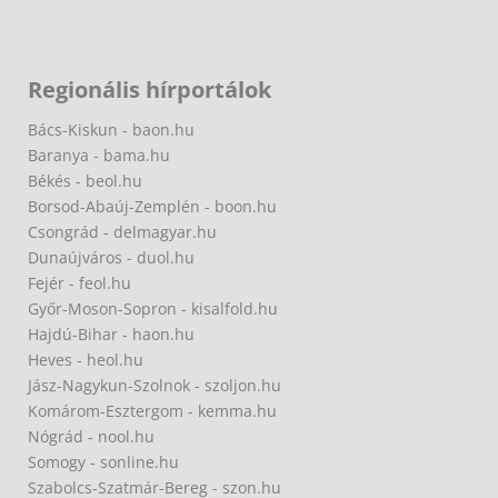
Regionális hírportálok
Bács-Kiskun - baon.hu
Baranya - bama.hu
Békés - beol.hu
Borsod-Abaúj-Zemplén - boon.hu
Csongrád - delmagyar.hu
Dunaújváros - duol.hu
Fejér - feol.hu
Győr-Moson-Sopron - kisalfold.hu
Hajdú-Bihar - haon.hu
Heves - heol.hu
Jász-Nagykun-Szolnok - szoljon.hu
Komárom-Esztergom - kemma.hu
Nógrád - nool.hu
Somogy - sonline.hu
Szabolcs-Szatmár-Bereg - szon.hu