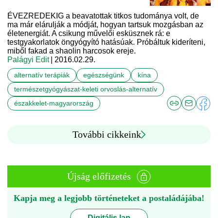
ÉVEZREDEKIG a beavatottak titkos tudománya volt, de
ma már elárulják a módját, hogyan tartsuk mozgásban az
életenergiát. A csikung művelői esküsznek rá: e
testgyakorlatok öngyógyító hatásúak. Próbáltuk kideríteni,
miből fakad a shaolin harcosok ereje.
Palágyi Edit
| 2016.02.29.
alternatív terápiák
egészségünk
kína
természetgyógyászat-keleti orvoslás-alternatív
északkelet-magyarország
További cikkeink
Újság előfizetés
Kapja meg a legjobb történeteket a postaládájába!
Digitális lap