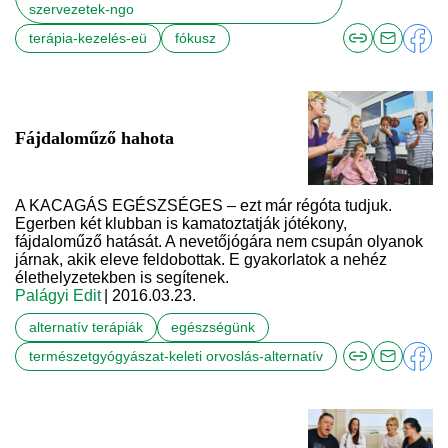
szervezetek-ngo
terápia-kezelés-eü
fókusz
Fájdaloműző hahota
A KACAGÁS EGÉSZSÉGES – ezt már régóta tudjuk.
Egerben két klubban is kamatoztatják jótékony,
fájdaloműző hatását. A nevetőjógára nem csupán olyanok
járnak, akik eleve feldobottak. E gyakorlatok a nehéz
élethelyzetekben is segítenek.
Palágyi Edit
| 2016.03.23.
alternatív terápiák
egészségünk
természetgyógyászat-keleti orvoslás-alternatív