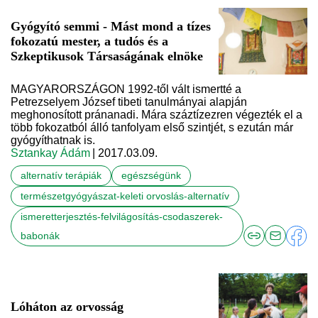
Gyógyító semmi - Mást mond a tízes
fokozatú mester, a tudós és a
Szkeptikusok Társaságának elnöke
MAGYARORSZÁGON 1992-től vált ismertté a
Petrezselyem József tibeti tanulmányai alapján
meghonosított pránanadi. Mára száztízezren végezték el a
több fokozatból álló tanfolyam első szintjét, s ezután már
gyógyíthatnak is.
Sztankay Ádám
| 2017.03.09.
alternatív terápiák
egészségünk
természetgyógyászat-keleti orvoslás-alternatív
ismeretterjesztés-felvilágosítás-csodaszerek-
babonák
Lóháton az orvosság