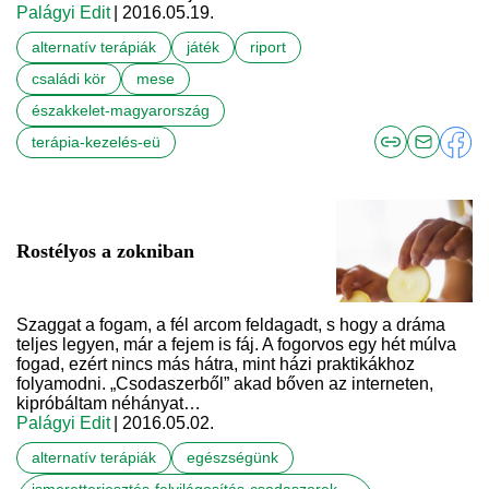
Palágyi Edit
| 2016.05.19.
alternatív terápiák
játék
riport
családi kör
mese
északkelet-magyarország
terápia-kezelés-eü
Rostélyos a zokniban
Szaggat a fogam, a fél arcom feldagadt, s hogy a dráma
teljes legyen, már a fejem is fáj. A fogorvos egy hét múlva
fogad, ezért nincs más hátra, mint házi praktikákhoz
folyamodni. „Csodaszerből” akad bőven az interneten,
kipróbáltam néhányat…
Palágyi Edit
| 2016.05.02.
alternatív terápiák
egészségünk