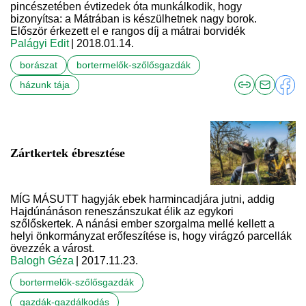
pincészetében évtizedek óta munkálkodik, hogy
bizonyítsa: a Mátrában is készülhetnek nagy borok.
Először érkezett el e rangos díj a mátrai borvidék
Palágyi Edit
| 2018.01.14.
borászat
bortermelők-szőlősgazdák
házunk tája
Zártkertek ébresztése
MÍG MÁSUTT hagyják ebek harmincadjára jutni, addig
Hajdúnánáson reneszánszukat élik az egykori
szőlőskertek. A nánási ember szorgalma mellé kellett a
helyi önkormányzat erőfeszítése is, hogy virágzó parcellák
övezzék a várost.
Balogh Géza
| 2017.11.23.
bortermelők-szőlősgazdák
gazdák-gazdálkodás