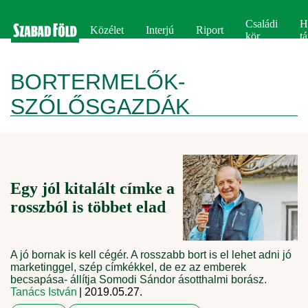
Családi
H
Közélet
Interjú
Riport
kör
tá
BORTERMELŐK-
SZŐLŐSGAZDÁK
Egy jól kitalált címke a
rosszból is többet elad
A jó bornak is kell cégér. A rosszabb bort is el lehet adni jó
marketinggel, szép címkékkel, de ez az emberek
becsapása- állítja Somodi Sándor ásotthalmi borász.
Tanács István
| 2019.05.27.