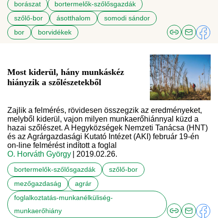
borászat
bortermelők-szőlősgazdák
szőlő-bor
ásotthalom
somodi sándor
bor
borvidékek
Most kiderül, hány munkáskéz
hiányzik a szőlészetekből
Zajlik a felmérés, rövidesen összegzik az eredményeket,
melyből kiderül, vajon milyen munkaerőhiánnyal küzd a
hazai szőlészet. A Hegyközségek Nemzeti Tanácsa (HNT)
és az Agrárgazdasági Kutató Intézet (AKI) február 19-én
on-line felmérést indított a foglal
O. Horváth György
| 2019.02.26.
bortermelők-szőlősgazdák
szőlő-bor
mezőgazdaság
agrár
foglalkoztatás-munkanélküliség-
munkaerőhiány