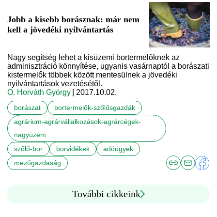
Jobb a kisebb borásznak: már nem
kell a jövedéki nyilvántartás
Nagy segítség lehet a kisüzemi bortermelőknek az
adminisztráció könnyítése, ugyanis vasárnaptól a borászati
kistermelők többek között mentesülnek a jövedéki
nyilvántartások vezetésétől.
O. Horváth György
| 2017.10.02.
borászat
bortermelők-szőlősgazdák
agrárium-agrárvállalkozások-agrárcégek-
nagyüzem
szőlő-bor
borvidékek
adóügyek
mezőgazdaság
További cikkeink