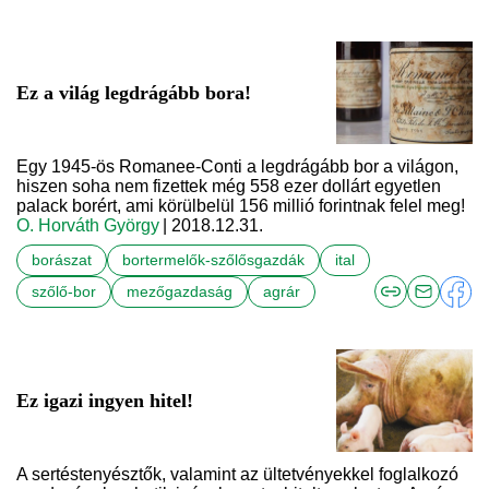
Ez a világ legdrágább bora!
Egy 1945-ös Romanee-Conti a legdrágább bor a világon,
hiszen soha nem fizettek még 558 ezer dollárt egyetlen
palack borért, ami körülbelül 156 millió forintnak felel meg!
O. Horváth György
| 2018.12.31.
borászat
bortermelők-szőlősgazdák
ital
szőlő-bor
mezőgazdaság
agrár
Ez igazi ingyen hitel!
A sertéstenyésztők, valamint az ültetvényekkel foglalkozó