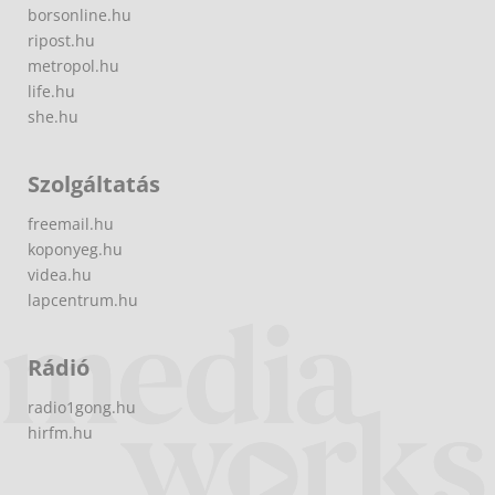
borsonline.hu
ripost.hu
metropol.hu
life.hu
she.hu
Szolgáltatás
freemail.hu
koponyeg.hu
videa.hu
lapcentrum.hu
Rádió
radio1gong.hu
hirfm.hu