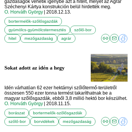
gazdaságok vehetik igénybe azt a hitelt, melyet az Agrár
Széchenyi Kártya konstrukción belül hirdették meg.
O. Horváth György
| 2018.12.13.
bortermelők-szőlősgazdák
gyümölcs-gyümölcstermesztés
szőlő-bor
hitel
mezőgazdaság
agrár
Sokat adott az idén a hegy
Idén várhatóan 62 ezer hektárnyi szőlőtermő-területről
összesen 550 ezer tonna termést takaríthatnak be a
magyar szőlősgazdák, ebből 3,8 millió hektó bor készülhet.
O. Horváth György
| 2018.11.15.
borászat
bortermelők-szőlősgazdák
szőlő-bor
borvidékek
mezőgazdaság