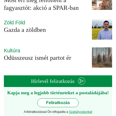
Most éri meg feltölteni a
fagyasztót: akció a SPAR-ban
Zöld Föld
Gazda a zöldben
Kultúra
Odüsszeusz ismét partot ér
Hírlevél feliratkozás
Kapja meg a legjobb történeteket a postaládájába!
Feliratkozás
A feliratkozással Ön elfogadta a
Szabályzatunkat