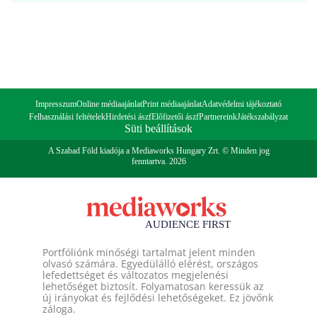
Impresszum
Online médiaajánlat
Print médiaajánlat
Adatvédelmi tájékoztató
Felhasználási feltételek
Hirdetési ászf
Előfizetői ászf
Partnereink
Játékszabályzat
Süti beállítások
A Szabad Föld kiadója a Mediaworks Hungary Zrt. © Minden jog
fenntartva. 2026
Portfóliónk minőségi tartalmat jelent minden
olvasó számára. Egyedülálló elérést, országos
lefedettséget és változatos megjelenési
lehetőséget biztosít. Folyamatosan keressük az
új irányokat és fejlődési lehetőségeket. Ez jövőnk
záloga.