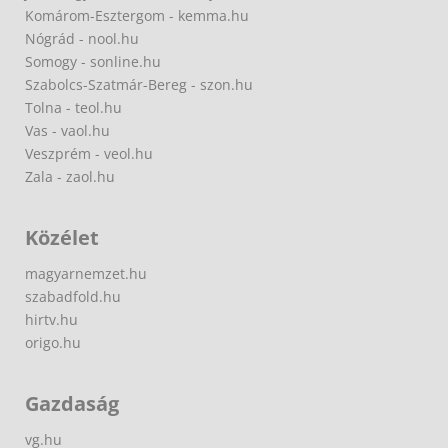
Komárom-Esztergom - kemma.hu
Nógrád - nool.hu
Somogy - sonline.hu
Szabolcs-Szatmár-Bereg - szon.hu
Tolna - teol.hu
Vas - vaol.hu
Veszprém - veol.hu
Zala - zaol.hu
Közélet
magyarnemzet.hu
szabadfold.hu
hirtv.hu
origo.hu
Gazdaság
vg.hu