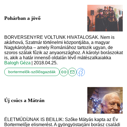
Pohárban a jövő
BORVERSENYRE VOLTUNK HIVATALOSAK. Nem is
akárhová, Szatmár történelmi központjába, a magyar
Nagykárolyba – amely Romániához tartozik ugyan, de
szoros szálak fűzik az anyaországhoz. A károlyi borászokat
is, akik a határ innenső oldalán lévő mátészalkaiakka
Balogh Géza
| 2018.04.25.
bortermelők-szőlősgazdák
Új csúcs a Mátrán
ÉLETMŰDÍJNAK IS BEILLIK: Szőke Mátyás kapta az Év
Bortermelője elismerést. A gyöngyöstarjáni borász családi