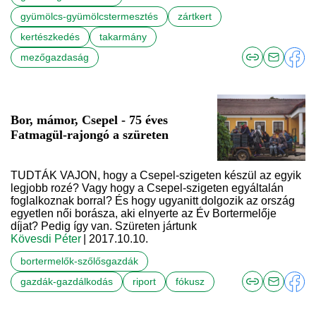
gyümölcs-gyümölcstermesztés
zártkert
kertészkedés
takarmány
mezőgazdaság
Bor, mámor, Csepel - 75 éves
Fatmagül-rajongó a szüreten
TUDTÁK VAJON, hogy a Csepel-szigeten készül az egyik
legjobb rozé? Vagy hogy a Csepel-szigeten egyáltalán
foglalkoznak borral? És hogy ugyanitt dolgozik az ország
egyetlen női borásza, aki elnyerte az Év Bortermelője
díjat? Pedig így van. Szüreten jártunk
Kövesdi Péter
| 2017.10.10.
bortermelők-szőlősgazdák
gazdák-gazdálkodás
riport
fókusz