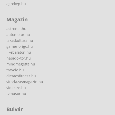
agrokep.hu
Magazin
astronet.hu
automotor.hu
lakaskultura.hu
gamer.origo.hu
likebalaton.hu
napidoktor.hu
mindmegette.hu
travelo.hu
dietaesfitnesz.hu
vitorlazasmagazin.hu
videkize.hu
tvmusor.hu
Bulvár