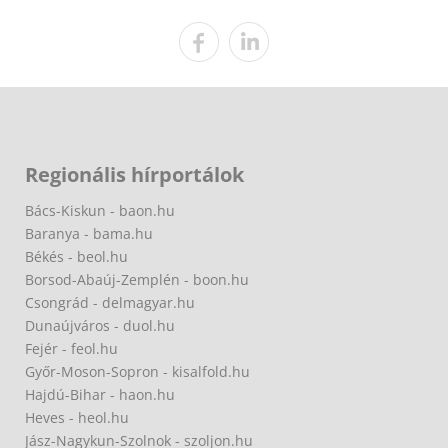
Regionális hírportálok
Bács-Kiskun - baon.hu
Baranya - bama.hu
Békés - beol.hu
Borsod-Abaúj-Zemplén - boon.hu
Csongrád - delmagyar.hu
Dunaújváros - duol.hu
Fejér - feol.hu
Győr-Moson-Sopron - kisalfold.hu
Hajdú-Bihar - haon.hu
Heves - heol.hu
Jász-Nagykun-Szolnok - szoljon.hu