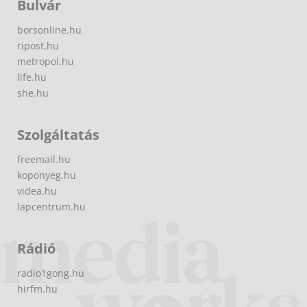
Bulvár
borsonline.hu
ripost.hu
metropol.hu
life.hu
she.hu
Szolgáltatás
freemail.hu
koponyeg.hu
videa.hu
lapcentrum.hu
Rádió
radio1gong.hu
hirfm.hu