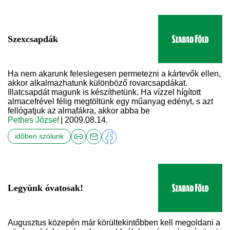
Szexcsapdák
Ha nem akarunk feleslegesen permetezni a kártevők ellen,
akkor alkalmazhatunk különböző rovarcsapdákat.
Illatcsapdát magunk is készíthetünk. Ha vízzel hígított
almacefrével félig megtöltünk egy műanyag edényt, s azt
fellógatjuk az almafákra, akkor abba be
Pethes József
| 2009.08.14.
időben szólunk
Legyünk óvatosak!
Augusztus közepén már körültekintőbben kell megoldani a