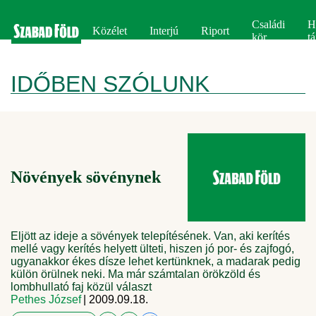
Családi
H
Közélet
Interjú
Riport
kör
tá
IDŐBEN SZÓLUNK
Növények sövénynek
Eljött az ideje a sövények telepítésének. Van, aki kerítés
mellé vagy kerítés helyett ülteti, hiszen jó por- és zajfogó,
ugyanakkor ékes dísze lehet kertünknek, a madarak pedig
külön örülnek neki. Ma már számtalan örökzöld és
lombhullató faj közül választ
Pethes József
| 2009.09.18.