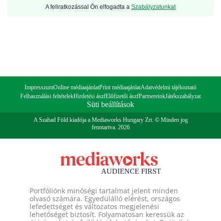
A feliratkozással Ön elfogadta a
Szabályzatunkat
Impresszum
Online médiaajánlat
Print médiaajánlat
Adatvédelmi tájékoztató
Felhasználási feltételek
Hirdetési ászf
Előfizetői ászf
Partnereink
Játékszabályzat
Süti beállítások
A Szabad Föld kiadója a Mediaworks Hungary Zrt. © Minden jog
fenntartva. 2026
Portfóliónk minőségi tartalmat jelent minden
olvasó számára. Egyedülálló elérést, országos
lefedettséget és változatos megjelenési
lehetőséget biztosít. Folyamatosan keressük az