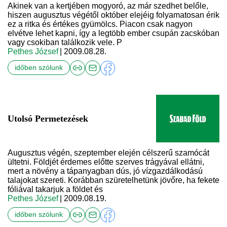
Akinek van a kertjében mogyoró, az már szedhet belőle,
hiszen augusztus végétől október elejéig folyamatosan érik
ez a ritka és értékes gyümölcs. Piacon csak nagyon
elvétve lehet kapni, így a legtöbb ember csupán zacskóban
vagy csokiban találkozik vele. P
Pethes József
| 2009.08.28.
időben szólunk
Utolsó Permetezések
Augusztus végén, szeptember elején célszerű szamócát
ültetni. Földjét érdemes előtte szerves trágyával ellátni,
mert a növény a tápanyagban dús, jó vízgazdálkodású
talajokat szereti. Korábban szüretelhetünk jövőre, ha fekete
fóliával takarjuk a földet és
Pethes József
| 2009.08.19.
időben szólunk