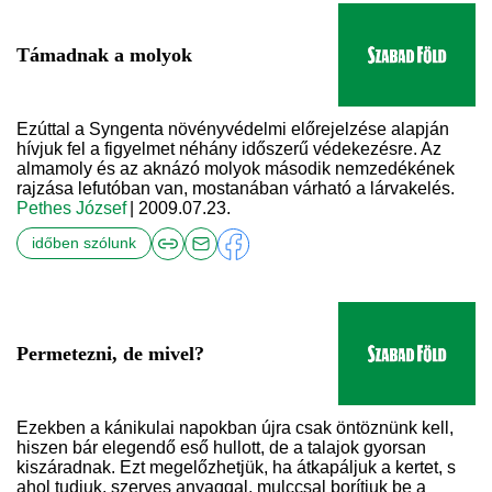
Támadnak a molyok
Ezúttal a Syngenta növényvédelmi előrejelzése alapján
hívjuk fel a figyelmet néhány időszerű védekezésre. Az
almamoly és az aknázó molyok második nemzedékének
rajzása lefutóban van, mostanában várható a lárvakelés.
Pethes József
| 2009.07.23.
időben szólunk
Permetezni, de mivel?
Ezekben a kánikulai napokban újra csak öntöznünk kell,
hiszen bár elegendő eső hullott, de a talajok gyorsan
kiszáradnak. Ezt megelőzhetjük, ha átkapáljuk a kertet, s
ahol tudjuk, szerves anyaggal, mulccsal borítjuk be a