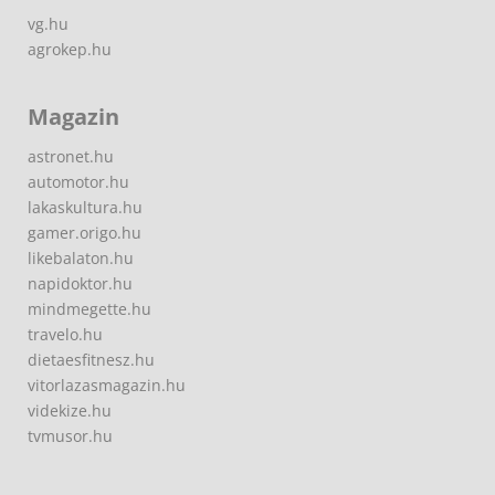
vg.hu
agrokep.hu
Magazin
astronet.hu
automotor.hu
lakaskultura.hu
gamer.origo.hu
likebalaton.hu
napidoktor.hu
mindmegette.hu
travelo.hu
dietaesfitnesz.hu
vitorlazasmagazin.hu
videkize.hu
tvmusor.hu